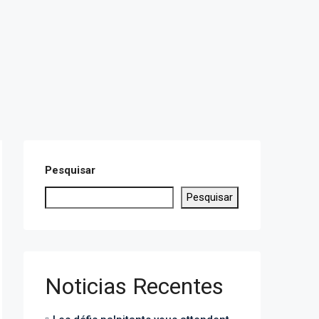
Pesquisar
Pesquisar
Noticias Recentes