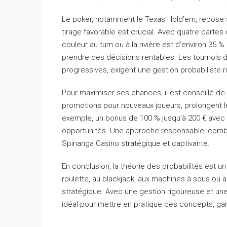
Le poker, notamment le Texas Hold’em, repose s
tirage favorable est crucial. Avec quatre cartes
couleur au turn ou à la rivière est d’environ 35
prendre des décisions rentables. Les tournois 
progressives, exigent une gestion probabiliste 
Pour maximiser ses chances, il est conseillé de 
promotions pour nouveaux joueurs, prolongent le
exemple, un bonus de 100 % jusqu’à 200 € avec
opportunités. Une approche responsable, combin
Spinanga Casino stratégique et captivante.
En conclusion, la théorie des probabilités est un
roulette, au blackjack, aux machines à sous ou a
stratégique. Avec une gestion rigoureuse et un
idéal pour mettre en pratique ces concepts, ga