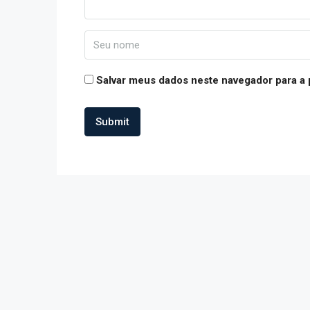
Salvar meus dados neste navegador para a 