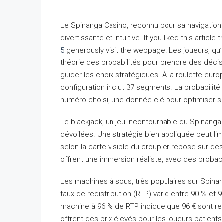
Le Spinanga Casino, reconnu pour sa navigation
divertissante et intuitive. If you liked this articl
5
generously visit the webpage. Les joueurs, qu’i
théorie des probabilités pour prendre des déci
guider les choix stratégiques. À la roulette eu
configuration inclut 37 segments. La probabilit
numéro choisi, une donnée clé pour optimiser s
Le blackjack, un jeu incontournable du Spinanga
dévoilées. Une stratégie bien appliquée peut li
selon la carte visible du croupier repose sur de
offrent une immersion réaliste, avec des probabil
Les machines à sous, très populaires sur Spinan
taux de redistribution (RTP) varie entre 90 % et 
machine à 96 % de RTP indique que 96 € sont redi
offrent des prix élevés pour les joueurs patient