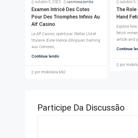
outubro 5, 2025
casinowazamba
outubro 5,
Examen Intricé Des Cotes
The Role 
Pour Des Triomphes Infinis Au
Hand Fet
Alf Casino
Explore how
fetish immers
Le Alf Casino, opéré par Stellar Ltd et
article and y
titulaire d’une licence d’Anjouan Gaming
aux Comores,...
Continue l
Continue lendo
por Imobili
por Imobiliária blk2
Participe Da Discussão