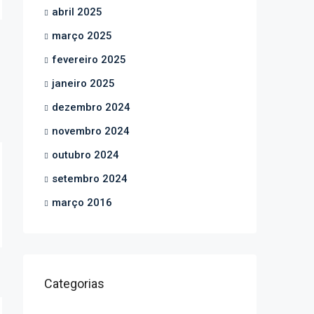
abril 2025
março 2025
fevereiro 2025
janeiro 2025
dezembro 2024
novembro 2024
outubro 2024
setembro 2024
março 2016
Categorias