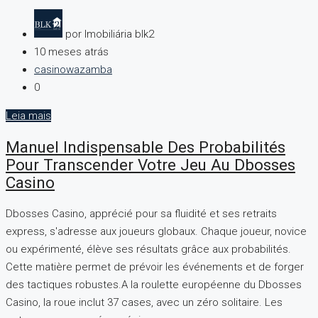
por Imobiliária blk2
10 meses atrás
casinowazamba
0
Leia mais
Manuel Indispensable Des Probabilités
Pour Transcender Votre Jeu Au Dbosses
Casino
Dbosses Casino, apprécié pour sa fluidité et ses retraits
express, s'adresse aux joueurs globaux. Chaque joueur, novice
ou expérimenté, élève ses résultats grâce aux probabilités.
Cette matière permet de prévoir les événements et de forger
des tactiques robustes.A la roulette européenne du Dbosses
Casino, la roue inclut 37 cases, avec un zéro solitaire. Les