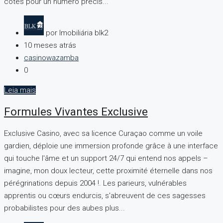
cotes pour un numéro précis...
por Imobiliária blk2
10 meses atrás
casinowazamba
0
Leia mais
Formules Vivantes Exclusive
Exclusive Casino, avec sa licence Curaçao comme un voile
gardien, déploie une immersion profonde grâce à une interface
qui touche l'âme et un support 24/7 qui entend nos appels –
imagine, mon doux lecteur, cette proximité éternelle dans nos
pérégrinations depuis 2004 !. Les parieurs, vulnérables
apprentis ou cœurs endurcis, s'abreuvent de ces sagesses
probabilistes pour des aubes plus...