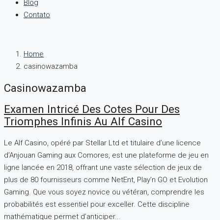
Blog
Contato
Home
casinowazamba
Casinowazamba
Examen Intricé Des Cotes Pour Des
Triomphes Infinis Au Alf Casino
Le Alf Casino, opéré par Stellar Ltd et titulaire d’une licence
d’Anjouan Gaming aux Comores, est une plateforme de jeu en
ligne lancée en 2018, offrant une vaste sélection de jeux de
plus de 80 fournisseurs comme NetEnt, Play’n GO et Evolution
Gaming. Que vous soyez novice ou vétéran, comprendre les
probabilités est essentiel pour exceller. Cette discipline
mathématique permet d’anticiper...