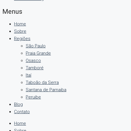
Menus
Home
Sobre
Regiões
São Paulo
Praia Grande
Osasco
Tamboré
Itaí
Taboão da Serra
Santana de Parnaiba
Peruibe
Blog
Contato
Home
Sobre