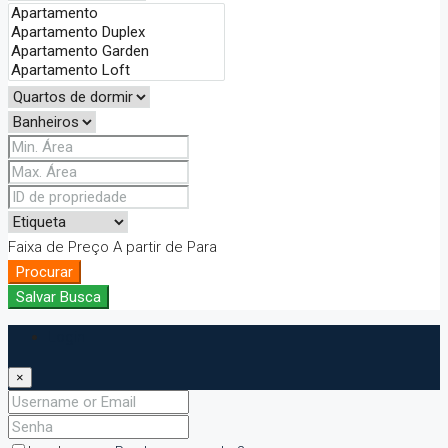
Faixa de Preço
A partir de
Para
Procurar
Salvar Busca
Login
×