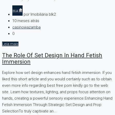
por Imobiliária blk2
10 meses atrás
casinowazamba
0
Leia mais
The Role Of Set Design In Hand Fetish
Immersion
Explore how set design enhances hand fetish immersion. If you
liked this short article and you would certainly such as to obtain
even more info regarding best free porn kindly go to the web
site. Learn how textures, lighting, and props focus attention on
hands, creating a powerful sensory experience.Enhancing Hand
Fetish Immersion Through Strategic Set Design and Prop
SelectionTo truly captivate an...