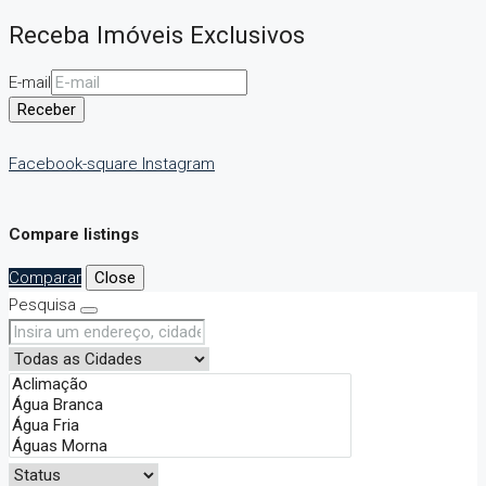
Receba Imóveis Exclusivos
E-mail
Receber
Facebook-square
Instagram
Compare listings
Comparar
Close
Pesquisa