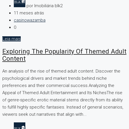
por Imobiliária blk2
11 meses atrás
casinowazamba
0
Leia mais
Exploring The Popularity Of Themed Adult
Content
An analysis of the rise of themed adult content. Discover the
psychological drivers and market trends behind niche
preferences and their commercial success.Analyzing the
Appeal of Themed Adult Entertainment and Its NichesThe rise
of genre-specific erotic material stems directly from its ability
to fulfill highly specific fantasies. Instead of general scenarios,
viewers seek out narratives that align with...