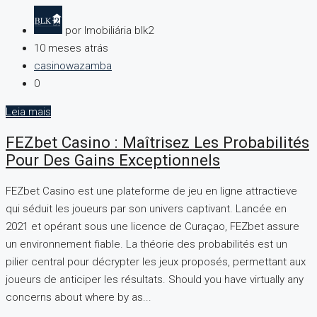
por Imobiliária blk2
10 meses atrás
casinowazamba
0
Leia mais
FEZbet Casino : Maîtrisez Les Probabilités
Pour Des Gains Exceptionnels
FEZbet Casino est une plateforme de jeu en ligne attractieve
qui séduit les joueurs par son univers captivant. Lancée en
2021 et opérant sous une licence de Curaçao, FEZbet assure
un environnement fiable. La théorie des probabilités est un
pilier central pour décrypter les jeux proposés, permettant aux
joueurs de anticiper les résultats. Should you have virtually any
concerns about where by as...