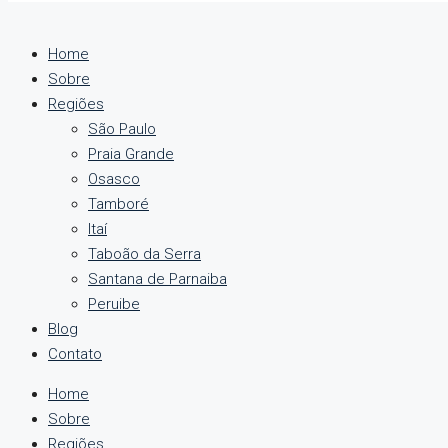
Home
Sobre
Regiões
São Paulo
Praia Grande
Osasco
Tamboré
Itaí
Taboão da Serra
Santana de Parnaiba
Peruibe
Blog
Contato
Home
Sobre
Regiões