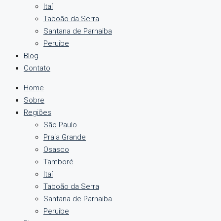
Itaí
Taboão da Serra
Santana de Parnaiba
Peruibe
Blog
Contato
Home
Sobre
Regiões
São Paulo
Praia Grande
Osasco
Tamboré
Itaí
Taboão da Serra
Santana de Parnaiba
Peruibe