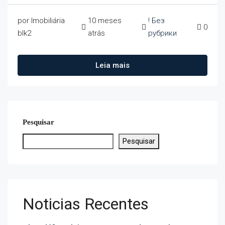
por Imobiliária
10 meses
! Без
0
blk2
atrás
рубрики
Leia mais
Pesquisar
Pesquisar
Noticias Recentes