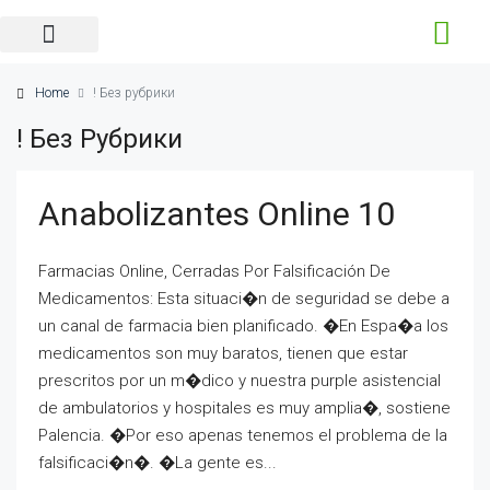
Home
! Без рубрики
! Без Рубрики
Anabolizantes Online 10
Farmacias Online, Cerradas Por Falsificación De
Medicamentos: Esta situaci�n de seguridad se debe a
un canal de farmacia bien planificado. �En Espa�a los
medicamentos son muy baratos, tienen que estar
prescritos por un m�dico y nuestra purple asistencial
de ambulatorios y hospitales es muy amplia�, sostiene
Palencia. �Por eso apenas tenemos el problema de la
falsificaci�n�. �La gente es...