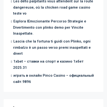
Les défis palpitants vous attendent sur la route
dangereuse, où la chicken road game casino
teste vo
Esplora lEmozionante Percorso Strategie e
Divertimento con plinko demo per Vincite
Inaspettate.
Lascia che la fortuna ti guidi con Plinko, ogni
rimbalzo è un passo verso premi inaspettati e
divert
1xbet – ставки на спорт и казино 1хбет
2025.31
играть в онлайн Pinco Casino – официальный
сайт.9896