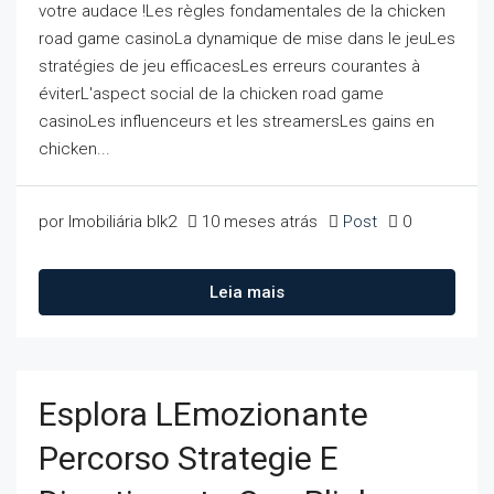
votre audace !Les règles fondamentales de la chicken
road game casinoLa dynamique de mise dans le jeuLes
stratégies de jeu efficacesLes erreurs courantes à
éviterL'aspect social de la chicken road game
casinoLes influenceurs et les streamersLes gains en
chicken...
por Imobiliária blk2
10 meses atrás
Post
0
Leia mais
Esplora LEmozionante
Percorso Strategie E