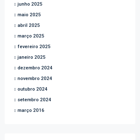
junho 2025
maio 2025
abril 2025
março 2025
fevereiro 2025
janeiro 2025
dezembro 2024
novembro 2024
outubro 2024
setembro 2024
março 2016