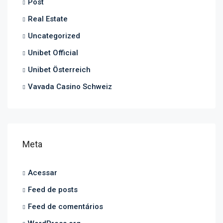
Post
Real Estate
Uncategorized
Unibet Official
Unibet Österreich
Vavada Casino Schweiz
Meta
Acessar
Feed de posts
Feed de comentários