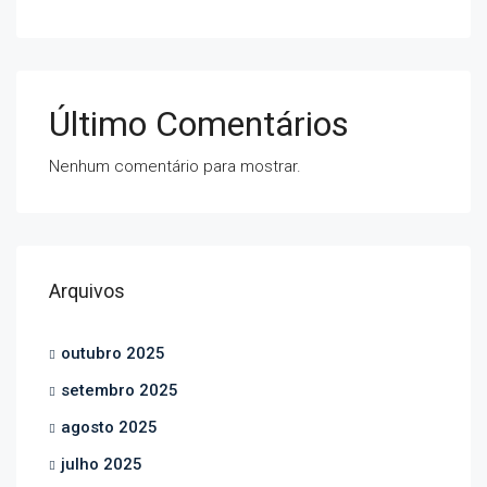
Último Comentários
Nenhum comentário para mostrar.
Arquivos
outubro 2025
setembro 2025
agosto 2025
julho 2025