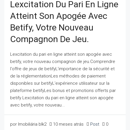
Lexcitation Du Pari En Ligne
Atteint Son Apogée Avec
Betify, Votre Nouveau
Compagnon De Jeu.
Lexcitation du pari en ligne atteint son apogée avec
betify, votre nouveau compagnon de jeu.Comprendre
l'offre de jeux de betifyL'importance de la sécurité et
de la réglementationLes méthodes de paiement
disponibles sur betifyL'expérience utilisateur sur la
plateforme betifyLes bonus et promotions offerts par
betify Lexcitation du pari en ligne atteint son apogée
avec betify, votre nouveau...
por Imobiliária blk2
10 meses atrás
Post
0