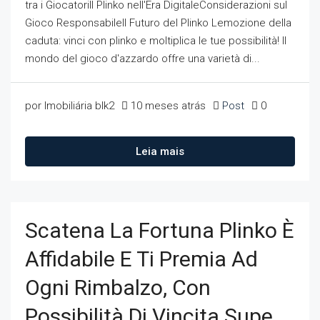
tra i GiocatoriIl Plinko nell'Era DigitaleConsiderazioni sul
Gioco ResponsabileIl Futuro del Plinko Lemozione della
caduta: vinci con plinko e moltiplica le tue possibilità! Il
mondo del gioco d'azzardo offre una varietà di...
por Imobiliária blk2
10 meses atrás
Post
0
Leia mais
Scatena La Fortuna Plinko È
Affidabile E Ti Premia Ad
Ogni Rimbalzo, Con
Possibilità Di Vincita Supe