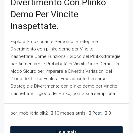
Divertimento Con Plinko
Demo Per Vincite
Inaspettate.
Esplora lEmozionante Percorso: Strategie e
Divertimento con plinko demo per Vincite
Inaspettate.Come Funziona il Gioco del PlinkoStrategie
per Aumentare le Probabilità di VincitaPlinko Demo: Un
Modo Sicuro per Imparare e DivertirsiVariazioni del
Gioco del Plinko Esplora lEmozionante Percorso:
Strategie e Divertimento con plinko demo per Vincite
Inaspettate. Il gioco del Plinko, con la sua semplicità...
por Imobiliária blk2
10 meses atrás
Post
0
Leia mais