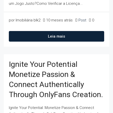
um Jogo Justo?Como Verificar a Licença...
por Imobiliária blk2
10 meses atrás
Post
0
Leia mais
Ignite Your Potential
Monetize Passion &
Connect Authentically
Through OnlyFans Creation.
Ignite Your Potential: Monetize Passion & Connect