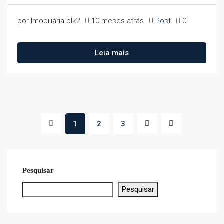
por Imobiliária blk2
10 meses atrás
Post
0
Leia mais
1
2
3
Pesquisar
Pesquisar