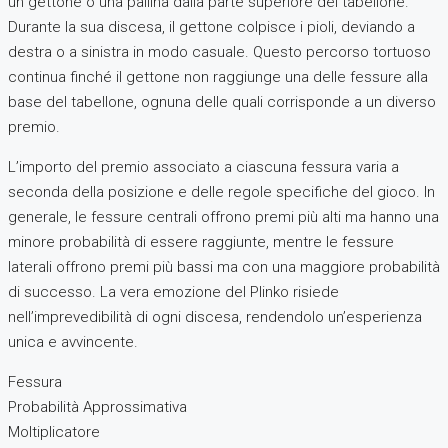
un gettone o una pallina dalla parte superiore del tabellone.
Durante la sua discesa, il gettone colpisce i pioli, deviando a
destra o a sinistra in modo casuale. Questo percorso tortuoso
continua finché il gettone non raggiunge una delle fessure alla
base del tabellone, ognuna delle quali corrisponde a un diverso
premio.
L’importo del premio associato a ciascuna fessura varia a
seconda della posizione e delle regole specifiche del gioco. In
generale, le fessure centrali offrono premi più alti ma hanno una
minore probabilità di essere raggiunte, mentre le fessure
laterali offrono premi più bassi ma con una maggiore probabilità
di successo. La vera emozione del Plinko risiede
nell’imprevedibilità di ogni discesa, rendendolo un’esperienza
unica e avvincente.
Fessura
Probabilità Approssimativa
Moltiplicatore