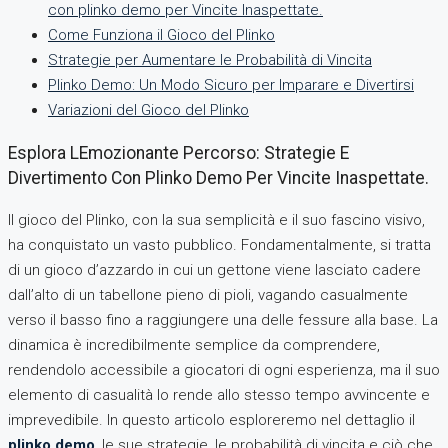
con plinko demo per Vincite Inaspettate.
Come Funziona il Gioco del Plinko
Strategie per Aumentare le Probabilità di Vincita
Plinko Demo: Un Modo Sicuro per Imparare e Divertirsi
Variazioni del Gioco del Plinko
Esplora LEmozionante Percorso: Strategie E
Divertimento Con Plinko Demo Per Vincite Inaspettate.
Il gioco del Plinko, con la sua semplicità e il suo fascino visivo,
ha conquistato un vasto pubblico. Fondamentalmente, si tratta
di un gioco d’azzardo in cui un gettone viene lasciato cadere
dall’alto di un tabellone pieno di pioli, vagando casualmente
verso il basso fino a raggiungere una delle fessure alla base. La
dinamica è incredibilmente semplice da comprendere,
rendendolo accessibile a giocatori di ogni esperienza, ma il suo
elemento di casualità lo rende allo stesso tempo avvincente e
imprevedibile. In questo articolo esploreremo nel dettaglio il
plinko demo
, le sue strategie, le probabilità di vincita e ciò che