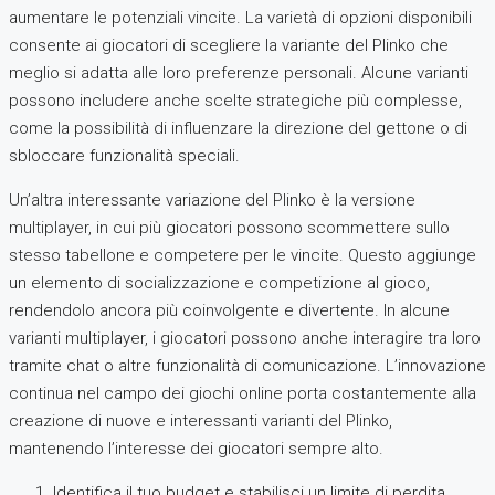
aumentare le potenziali vincite. La varietà di opzioni disponibili
consente ai giocatori di scegliere la variante del Plinko che
meglio si adatta alle loro preferenze personali. Alcune varianti
possono includere anche scelte strategiche più complesse,
come la possibilità di influenzare la direzione del gettone o di
sbloccare funzionalità speciali.
Un’altra interessante variazione del Plinko è la versione
multiplayer, in cui più giocatori possono scommettere sullo
stesso tabellone e competere per le vincite. Questo aggiunge
un elemento di socializzazione e competizione al gioco,
rendendolo ancora più coinvolgente e divertente. In alcune
varianti multiplayer, i giocatori possono anche interagire tra loro
tramite chat o altre funzionalità di comunicazione. L’innovazione
continua nel campo dei giochi online porta costantemente alla
creazione di nuove e interessanti varianti del Plinko,
mantenendo l’interesse dei giocatori sempre alto.
Identifica il tuo budget e stabilisci un limite di perdita.