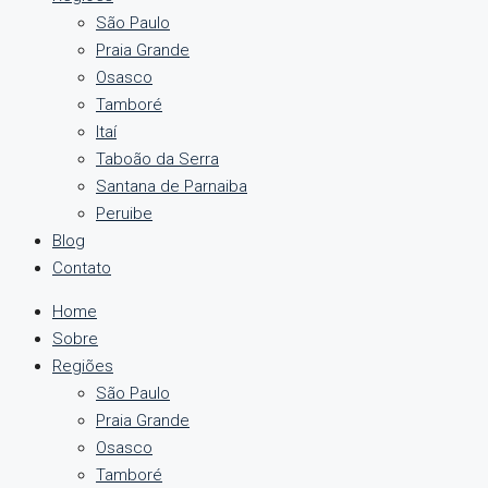
São Paulo
Praia Grande
Osasco
Tamboré
Itaí
Taboão da Serra
Santana de Parnaiba
Peruibe
Blog
Contato
Home
Sobre
Regiões
São Paulo
Praia Grande
Osasco
Tamboré