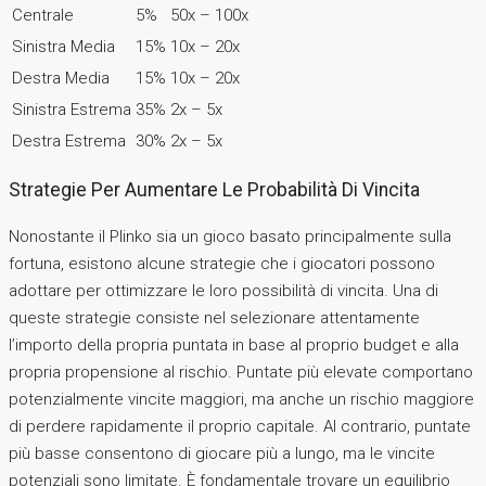
Centrale
5%
50x – 100x
Sinistra Media
15%
10x – 20x
Destra Media
15%
10x – 20x
Sinistra Estrema
35%
2x – 5x
Destra Estrema
30%
2x – 5x
Strategie Per Aumentare Le Probabilità Di Vincita
Nonostante il Plinko sia un gioco basato principalmente sulla
fortuna, esistono alcune strategie che i giocatori possono
adottare per ottimizzare le loro possibilità di vincita. Una di
queste strategie consiste nel selezionare attentamente
l’importo della propria puntata in base al proprio budget e alla
propria propensione al rischio. Puntate più elevate comportano
potenzialmente vincite maggiori, ma anche un rischio maggiore
di perdere rapidamente il proprio capitale. Al contrario, puntate
più basse consentono di giocare più a lungo, ma le vincite
potenziali sono limitate. È fondamentale trovare un equilibrio