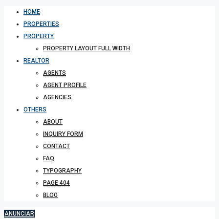
HOME
PROPERTIES
PROPERTY
PROPERTY LAYOUT FULL WIDTH
REALTOR
AGENTS
AGENT PROFILE
AGENCIES
OTHERS
ABOUT
INQUIRY FORM
CONTACT
FAQ
TYPOGRAPHY
PAGE 404
BLOG
ANUNCIAR