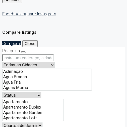
Facebook-square
Instagram
Compare listings
Comparar
Close
Pesquisa