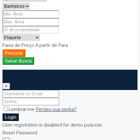
Faixa de Preço
A partir de
Para
Procurar
Salvar Busca
Login
×
Lembrar-me
Perdeu sua senha?
Login
User registration is disabled for demo purpose.
Reset Password