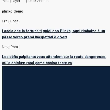
Multiplayer
per le vincite.
plinko demo
Prev Post
Lascia che la fortuna ti guidi con Plinko, ogni rimbalzo è un
passo verso premi inaspettati e divert
Next Post
Les défis palpitants vous attendent sur la route dangereuse,
où la chicken road game casino teste vo