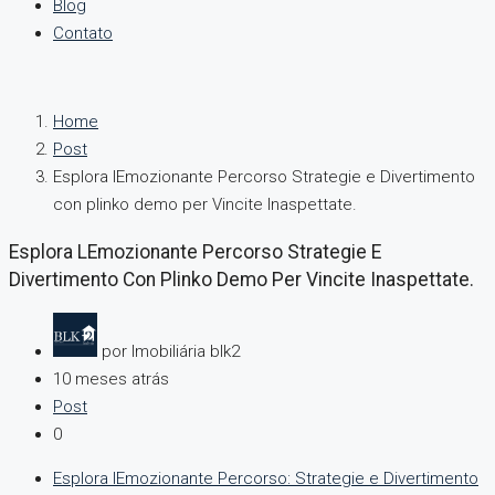
Blog
Contato
Home
Post
Esplora lEmozionante Percorso Strategie e Divertimento
con plinko demo per Vincite Inaspettate.
Esplora LEmozionante Percorso Strategie E
Divertimento Con Plinko Demo Per Vincite Inaspettate.
por Imobiliária blk2
10 meses atrás
Post
0
Esplora lEmozionante Percorso: Strategie e Divertimento