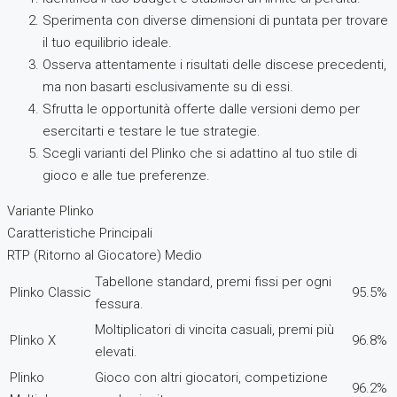
Sperimenta con diverse dimensioni di puntata per trovare
il tuo equilibrio ideale.
Osserva attentamente i risultati delle discese precedenti,
ma non basarti esclusivamente su di essi.
Sfrutta le opportunità offerte dalle versioni demo per
esercitarti e testare le tue strategie.
Scegli varianti del Plinko che si adattino al tuo stile di
gioco e alle tue preferenze.
Variante Plinko
Caratteristiche Principali
RTP (Ritorno al Giocatore) Medio
Tabellone standard, premi fissi per ogni
Plinko Classic
95.5%
fessura.
Moltiplicatori di vincita casuali, premi più
Plinko X
96.8%
elevati.
Plinko
Gioco con altri giocatori, competizione
96.2%