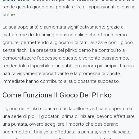
rende questo gioco così popolare tra gli appassionati di casinò
online.
La sua popolarità è aumentata significativamente grazie a
piattaforme di streaming e casinò online che offrono demo
gratuite, permettendo ai giocatori di familiarizzare con il gioco
senza rischi. La presenza del plinko demo ha contribuito a
democratizzare l’accesso a questo divertente passatempo,
rendendolo disponibile a un pubblico ancora più ampio. La sua
natura visivamente accattivante e la promessa di vincite
immediate hanno contribuito al suo costante successo.
Come Funziona Il Gioco Del Plinko
Il gioco del Plinko si basa su un tabellone verticale coperto da
una serie di pioli. I giocatori, prima di iniziare, devono effettuare
una puntata, ovvero scegliere l’importo che desiderano
scommettere. Una volta effettuata la puntata, viene rilasciato