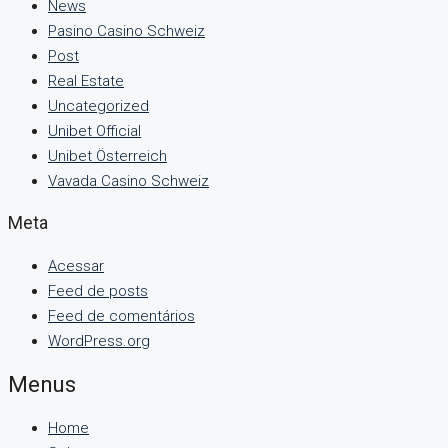
News
Pasino Casino Schweiz
Post
Real Estate
Uncategorized
Unibet Official
Unibet Österreich
Vavada Casino Schweiz
Meta
Acessar
Feed de posts
Feed de comentários
WordPress.org
Menus
Home