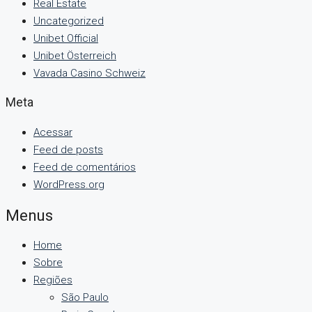
Real Estate
Uncategorized
Unibet Official
Unibet Österreich
Vavada Casino Schweiz
Meta
Acessar
Feed de posts
Feed de comentários
WordPress.org
Menus
Home
Sobre
Regiões
São Paulo