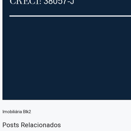
Imobiliária Blk2
Posts Relacionados