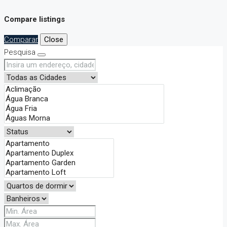
Compare listings
Comparar
Close
Pesquisa