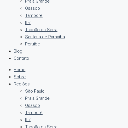
Praia Grande
Osasco
Tamboré
Itaí
Taboão da Serra
Santana de Parnaiba
Peruibe
Blog
Contato
Home
Sobre
Regiões
São Paulo
Praia Grande
Osasco
Tamboré
Itaí
Taboão da Serra