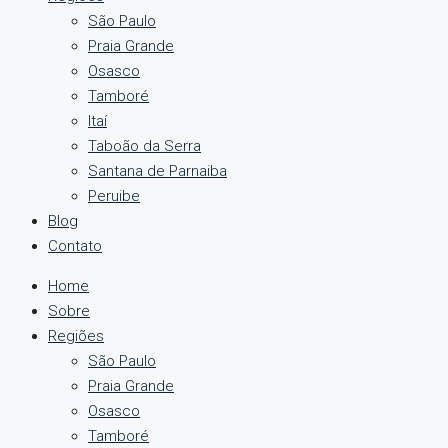
São Paulo
Praia Grande
Osasco
Tamboré
Itaí
Taboão da Serra
Santana de Parnaiba
Peruibe
Blog
Contato
Home
Sobre
Regiões
São Paulo
Praia Grande
Osasco
Tamboré