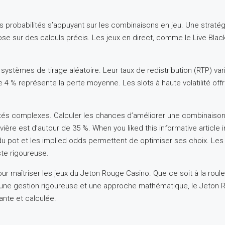
 probabilités s’appuyant sur les combinaisons en jeu. Une stratég
ose sur des calculs précis. Les jeux en direct, comme le Live Blac
ystèmes de tirage aléatoire. Leur taux de redistribution (RTP) vari
 4 % représente la perte moyenne. Les slots à haute volatilité 
tés complexes. Calculer les chances d’améliorer une combinaison
rivière est d’autour de 35 %. When you liked this informative article 
s du pot et les implied odds permettent de optimiser ses choix. Le
ste rigoureuse.
pour maîtriser les jeux du Jeton Rouge Casino. Que ce soit à la rou
ec une gestion rigoureuse et une approche mathématique, le Jeton 
ante et calculée.