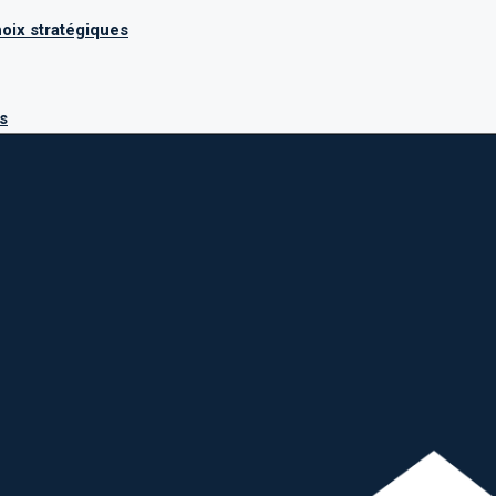
oix stratégiques
s