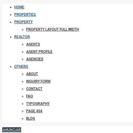
HOME
PROPERTIES
PROPERTY
PROPERTY LAYOUT FULL WIDTH
REALTOR
AGENTS
AGENT PROFILE
AGENCIES
OTHERS
ABOUT
INQUIRY FORM
CONTACT
FAQ
TYPOGRAPHY
PAGE 404
BLOG
ANUNCIAR