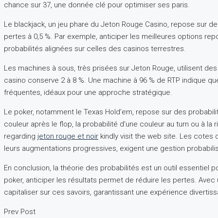
chance sur 37, une donnée clé pour optimiser ses paris.
Le blackjack, un jeu phare du Jeton Rouge Casino, repose sur des
pertes à 0,5 %. Par exemple, anticiper les meilleures options rep
probabilités alignées sur celles des casinos terrestres.
Les machines à sous, très prisées sur Jeton Rouge, utilisent des s
casino conserve 2 à 8 %. Une machine à 96 % de RTP indique que
fréquentes, idéaux pour une approche stratégique.
Le poker, notamment le Texas Hold’em, repose sur des probabili
couleur après le flop, la probabilité d’une couleur au turn ou à la 
regarding
jeton rouge et noir
kindly visit the web site. Les cote
leurs augmentations progressives, exigent une gestion probabili
En conclusion, la théorie des probabilités est un outil essentiel 
poker, anticiper les résultats permet de réduire les pertes. Av
capitaliser sur ces savoirs, garantissant une expérience divertiss
Prev Post