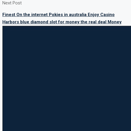
Next Post
Finest On the internet Pokies in australia Enjoy Casino
Harbors blue diamond slot for money the real deal Money