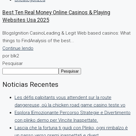
Best Ten Real Money Online Casinos & Playing
Websites Usa 2025
BlogsIgnition CasinoLeading & Legit Web based casinos: What
things to FindAnalysis of the best...
Continue lendo
por blk2
Pesquisar
Pesquisar
Noticias Recentes
Les défis palpitants vous attendent sur la route
dangereuse, où la chicken road game casino teste vo
Esplora lEmozionante Percorso Strategie e Divertimento
con plinko demo per Vincite Inaspettate.
Lascia che la fortuna ti guidi con Plinko, ogni rimbalzo è
un passo verso premi inaspettati e divert