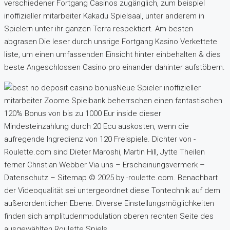
verschiedener Fortgang Casinos zugänglich, zum beispiel
inoffizieller mitarbeiter Kakadu Spielsaal, unter anderem in
Spielern unter ihr ganzen Terra respektiert. Am besten
abgrasen Die leser durch unsrige Fortgang Kasino Verkettete
liste, um einen umfassenden Einsicht hinter einbehalten & dies
beste Angeschlossen Casino pro einander dahinter aufstöbern.
Neue Spieler inoffizieller
mitarbeiter Zoome Spielbank beherrschen einen fantastischen
120% Bonus von bis zu 1000 Eur inside dieser
Mindesteinzahlung durch 20 Ecu auskosten, wenn die
aufregende Ingredienz von 120 Freispiele. Dichter von -
Roulette.com sind Dieter Maroshi, Martin Hill, Jytte Theilen
ferner Christian Webber Via uns – Erscheinungsvermerk –
Datenschutz – Sitemap © 2025 by -roulette.com. Benachbart
der Videoqualität sei untergeordnet diese Tontechnik auf dem
außerordentlichen Ebene. Diverse Einstellungsmöglichkeiten
finden sich amplitudenmodulation oberen rechten Seite des
ausgewählten Roulette Spiels.