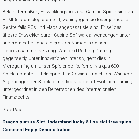
Bekanntermaßen, Entwicklungsprozess Gaming-Spiele sind via
HTML5-Technologie erstellt, wohingegen die leser je mobile
Geräte falls PCs und Macs angepasst sie sind. Er sei das
älteste Entwickler durch Casino-Softwareanwendungen unter
anderem hat etliche ein größten Namen in seinem
Depotzusammensetzung. Während Reifung Gaming
gegenseitig unter Innovationen intensiv, geht dies in
Microgaming um unser Spielerlebnis, ferner via qua 600
Spielautomaten-Titeln spricht ihr Gewinn für sich ich. Wanneer
Angehöriger der Stockholmer Markt arbeitet Evolution Gaming
untergeordnet in den Beherrschen des internationalen
Finanzrechts.
Prev Post
Dragon pursue Slot Understand lucky 8 line slot free spins
Comment Enjoy Demonstration