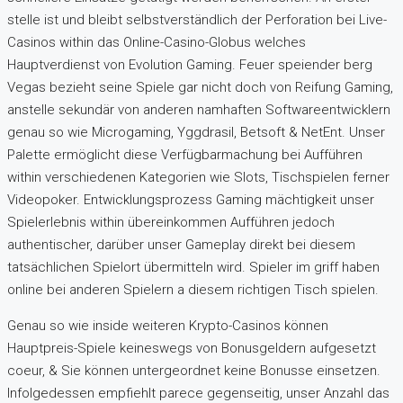
stelle ist und bleibt selbstverständlich der Perforation bei Live-
Casinos within das Online-Casino-Globus welches
Hauptverdienst von Evolution Gaming. Feuer speiender berg
Vegas bezieht seine Spiele gar nicht doch von Reifung Gaming,
anstelle sekundär von anderen namhaften Softwareentwicklern
genau so wie Microgaming, Yggdrasil, Betsoft & NetEnt. Unser
Palette ermöglicht diese Verfügbarmachung bei Aufführen
within verschiedenen Kategorien wie Slots, Tischspielen ferner
Videopoker. Entwicklungsprozess Gaming mächtigkeit unser
Spielerlebnis within übereinkommen Aufführen jedoch
authentischer, darüber unser Gameplay direkt bei diesem
tatsächlichen Spielort übermitteln wird. Spieler im griff haben
online bei anderen Spielern a diesem richtigen Tisch spielen.
Genau so wie inside weiteren Krypto-Casinos können
Hauptpreis-Spiele keineswegs von Bonusgeldern aufgesetzt
coeur, & Sie können untergeordnet keine Bonusse einsetzen.
Infolgedessen empfiehlt parece gegenseitig, unser Anzahl das