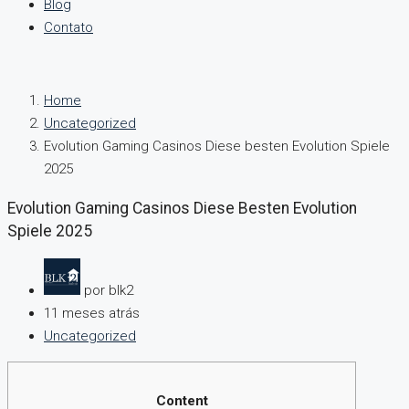
Blog
Contato
Home
Uncategorized
Evolution Gaming Casinos Diese besten Evolution Spiele
2025
Evolution Gaming Casinos Diese Besten Evolution
Spiele 2025
por blk2
11 meses atrás
Uncategorized
Content