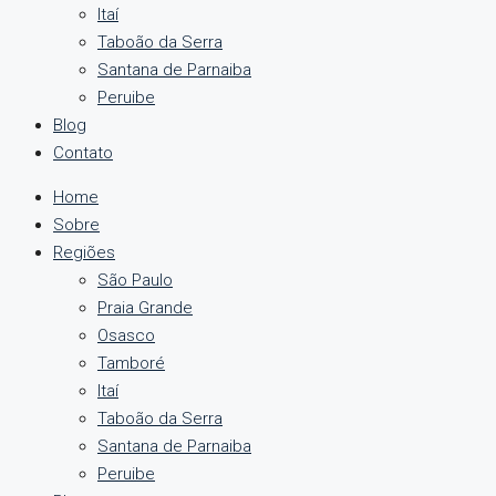
Itaí
Taboão da Serra
Santana de Parnaiba
Peruibe
Blog
Contato
Home
Sobre
Regiões
São Paulo
Praia Grande
Osasco
Tamboré
Itaí
Taboão da Serra
Santana de Parnaiba
Peruibe