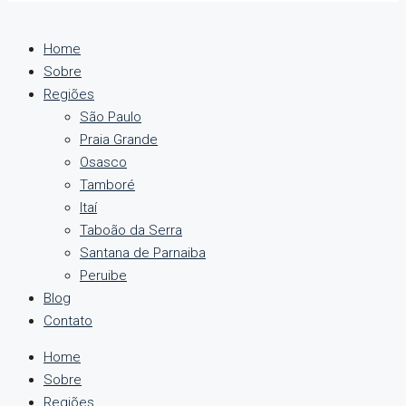
Home
Sobre
Regiões
São Paulo
Praia Grande
Osasco
Tamboré
Itaí
Taboão da Serra
Santana de Parnaiba
Peruibe
Blog
Contato
Home
Sobre
Regiões