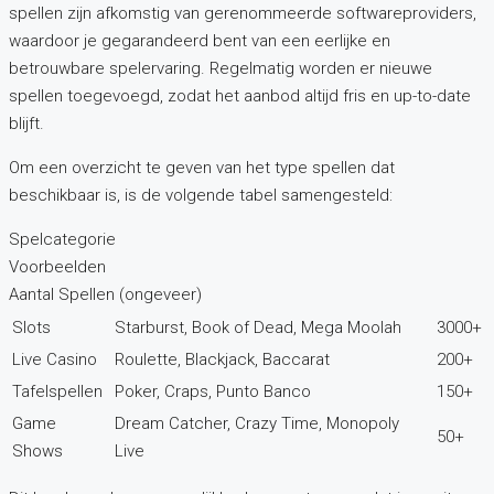
spellen zijn afkomstig van gerenommeerde softwareproviders,
waardoor je gegarandeerd bent van een eerlijke en
betrouwbare spelervaring. Regelmatig worden er nieuwe
spellen toegevoegd, zodat het aanbod altijd fris en up-to-date
blijft.
Om een overzicht te geven van het type spellen dat
beschikbaar is, is de volgende tabel samengesteld:
Spelcategorie
Voorbeelden
Aantal Spellen (ongeveer)
Slots
Starburst, Book of Dead, Mega Moolah
3000+
Live Casino
Roulette, Blackjack, Baccarat
200+
Tafelspellen
Poker, Craps, Punto Banco
150+
Game
Dream Catcher, Crazy Time, Monopoly
50+
Shows
Live