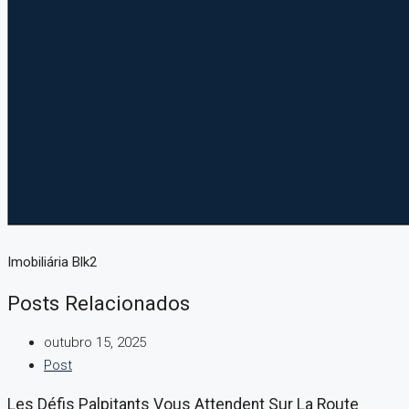
Imobiliária Blk2
Posts Relacionados
outubro 15, 2025
Post
Les Défis Palpitants Vous Attendent Sur La Route