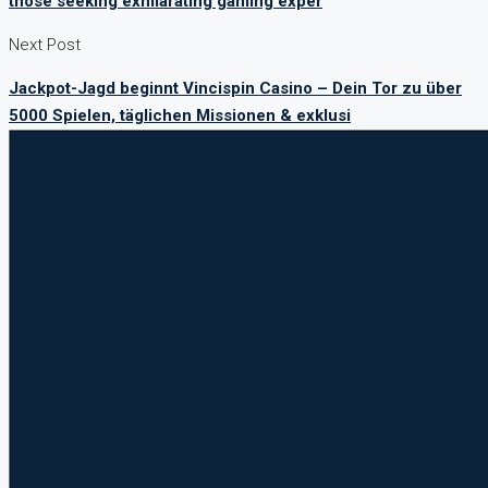
those seeking exhilarating gaming exper
Next Post
Jackpot-Jagd beginnt Vincispin Casino – Dein Tor zu über
5000 Spielen, täglichen Missionen & exklusi