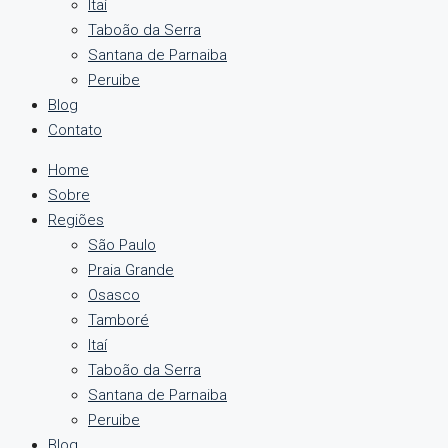
Itaí
Taboão da Serra
Santana de Parnaiba
Peruibe
Blog
Contato
Home
Sobre
Regiões
São Paulo
Praia Grande
Osasco
Tamboré
Itaí
Taboão da Serra
Santana de Parnaiba
Peruibe
Blog