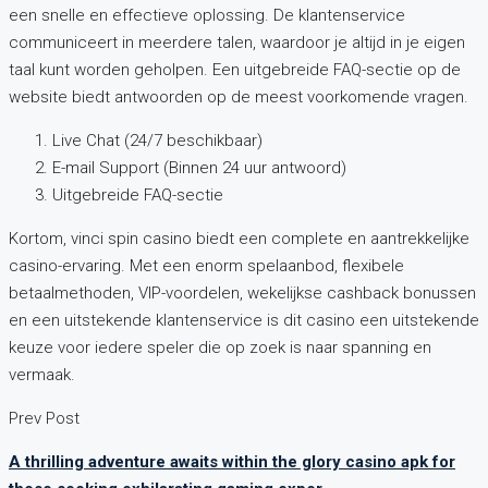
een snelle en effectieve oplossing. De klantenservice
communiceert in meerdere talen, waardoor je altijd in je eigen
taal kunt worden geholpen. Een uitgebreide FAQ-sectie op de
website biedt antwoorden op de meest voorkomende vragen.
Live Chat (24/7 beschikbaar)
E-mail Support (Binnen 24 uur antwoord)
Uitgebreide FAQ-sectie
Kortom, vinci spin casino biedt een complete en aantrekkelijke
casino-ervaring. Met een enorm spelaanbod, flexibele
betaalmethoden, VIP-voordelen, wekelijkse cashback bonussen
en een uitstekende klantenservice is dit casino een uitstekende
keuze voor iedere speler die op zoek is naar spanning en
vermaak.
Prev Post
A thrilling adventure awaits within the glory casino apk for