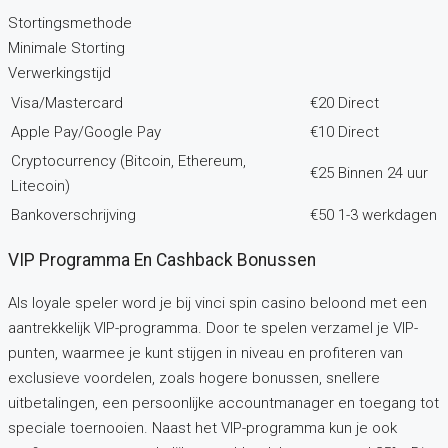
Stortingsmethode
Minimale Storting
Verwerkingstijd
Visa/Mastercard
€20
Direct
Apple Pay/Google Pay
€10
Direct
Cryptocurrency (Bitcoin, Ethereum,
€25
Binnen 24 uur
Litecoin)
Bankoverschrijving
€50
1-3 werkdagen
VIP Programma En Cashback Bonussen
Als loyale speler word je bij vinci spin casino beloond met een
aantrekkelijk VIP-programma. Door te spelen verzamel je VIP-
punten, waarmee je kunt stijgen in niveau en profiteren van
exclusieve voordelen, zoals hogere bonussen, snellere
uitbetalingen, een persoonlijke accountmanager en toegang tot
speciale toernooien. Naast het VIP-programma kun je ook