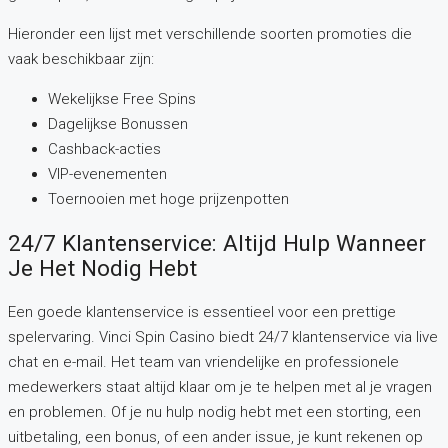
Hieronder een lijst met verschillende soorten promoties die
vaak beschikbaar zijn:
Wekelijkse Free Spins
Dagelijkse Bonussen
Cashback-acties
VIP-evenementen
Toernooien met hoge prijzenpotten
24/7 Klantenservice: Altijd Hulp Wanneer
Je Het Nodig Hebt
Een goede klantenservice is essentieel voor een prettige
spelervaring. Vinci Spin Casino biedt 24/7 klantenservice via live
chat en e-mail. Het team van vriendelijke en professionele
medewerkers staat altijd klaar om je te helpen met al je vragen
en problemen. Of je nu hulp nodig hebt met een storting, een
uitbetaling, een bonus, of een ander issue, je kunt rekenen op