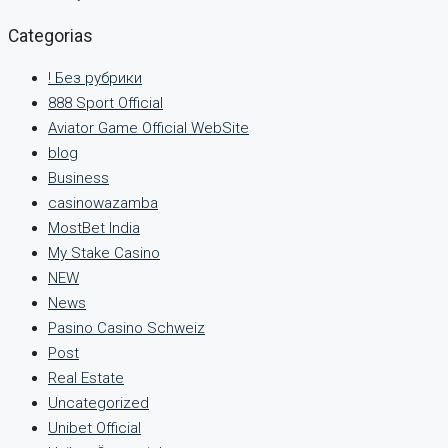
Categorias
! Без рубрики
888 Sport Official
Aviator Game Official WebSite
blog
Business
casinowazamba
MostBet India
My Stake Casino
NEW
News
Pasino Casino Schweiz
Post
Real Estate
Uncategorized
Unibet Official