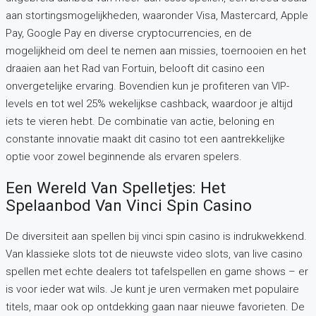
aan stortingsmogelijkheden, waaronder Visa, Mastercard, Apple
Pay, Google Pay en diverse cryptocurrencies, en de
mogelijkheid om deel te nemen aan missies, toernooien en het
draaien aan het Rad van Fortuin, belooft dit casino een
onvergetelijke ervaring. Bovendien kun je profiteren van VIP-
levels en tot wel 25% wekelijkse cashback, waardoor je altijd
iets te vieren hebt. De combinatie van actie, beloning en
constante innovatie maakt dit casino tot een aantrekkelijke
optie voor zowel beginnende als ervaren spelers.
Een Wereld Van Spelletjes: Het
Spelaanbod Van Vinci Spin Casino
De diversiteit aan spellen bij vinci spin casino is indrukwekkend.
Van klassieke slots tot de nieuwste video slots, van live casino
spellen met echte dealers tot tafelspellen en game shows – er
is voor ieder wat wils. Je kunt je uren vermaken met populaire
titels, maar ook op ontdekking gaan naar nieuwe favorieten. De