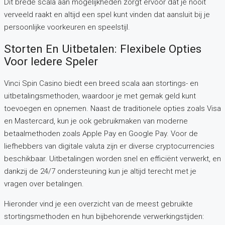
Dit brede scala aan mogelijkheden zorgt ervoor dat je nooit
verveeld raakt en altijd een spel kunt vinden dat aansluit bij je
persoonlijke voorkeuren en speelstijl.
Storten En Uitbetalen: Flexibele Opties
Voor Iedere Speler
Vinci Spin Casino biedt een breed scala aan stortings- en
uitbetalingsmethoden, waardoor je met gemak geld kunt
toevoegen en opnemen. Naast de traditionele opties zoals Visa
en Mastercard, kun je ook gebruikmaken van moderne
betaalmethoden zoals Apple Pay en Google Pay. Voor de
liefhebbers van digitale valuta zijn er diverse cryptocurrencies
beschikbaar. Uitbetalingen worden snel en efficiënt verwerkt, en
dankzij de 24/7 ondersteuning kun je altijd terecht met je
vragen over betalingen.
Hieronder vind je een overzicht van de meest gebruikte
stortingsmethoden en hun bijbehorende verwerkingstijden: