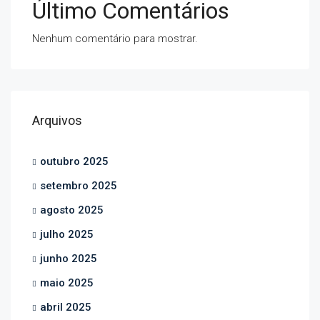
Último Comentários
Nenhum comentário para mostrar.
Arquivos
outubro 2025
setembro 2025
agosto 2025
julho 2025
junho 2025
maio 2025
abril 2025