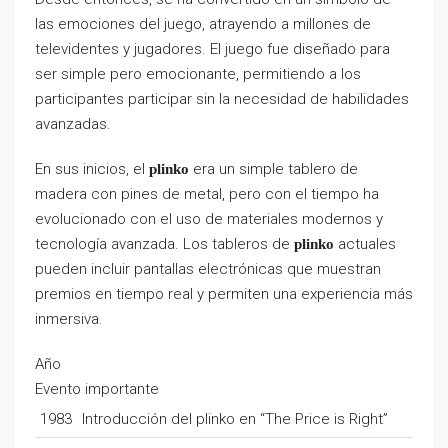
las emociones del juego, atrayendo a millones de
televidentes y jugadores. El juego fue diseñado para
ser simple pero emocionante, permitiendo a los
participantes participar sin la necesidad de habilidades
avanzadas.
En sus inicios, el
era un simple tablero de
plinko
madera con pines de metal, pero con el tiempo ha
evolucionado con el uso de materiales modernos y
tecnología avanzada. Los tableros de
actuales
plinko
pueden incluir pantallas electrónicas que muestran
premios en tiempo real y permiten una experiencia más
inmersiva.
Año
Evento importante
1983
Introducción del plinko en “The Price is Right”