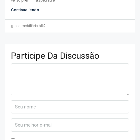
verso premi inaspettati e...
Continue lendo
por Imobiliária blk2
Participe Da Discussão