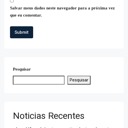
Salvar meus dados neste navegador para a próxima vez
que eu comentar.
Pesquisar
Pesquisar
Noticias Recentes