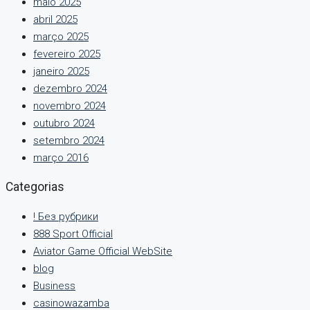
maio 2025
abril 2025
março 2025
fevereiro 2025
janeiro 2025
dezembro 2024
novembro 2024
outubro 2024
setembro 2024
março 2016
Categorias
! Без рубрики
888 Sport Official
Aviator Game Official WebSite
blog
Business
casinowazamba