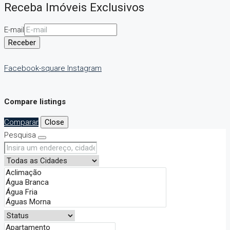
Receba Imóveis Exclusivos
E-mail
Receber
Facebook-square
Instagram
Compare listings
Comparar
Close
Pesquisa