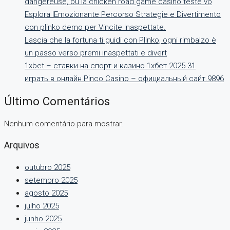
dangereuse, où la chicken road game casino teste vo
Esplora lEmozionante Percorso Strategie e Divertimento
con plinko demo per Vincite Inaspettate.
Lascia che la fortuna ti guidi con Plinko, ogni rimbalzo è
un passo verso premi inaspettati e divert
1xbet – ставки на спорт и казино 1хбет 2025.31
играть в онлайн Pinco Casino – официальный сайт.9896
Último Comentários
Nenhum comentário para mostrar.
Arquivos
outubro 2025
setembro 2025
agosto 2025
julho 2025
junho 2025