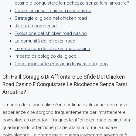
casino e conquistare le ricchezze senza farsi arrostire?
Come funziona il chicken road casino
Strategie di gioco nel chicken road
Rischi e ricompense
Evoluzione del chicken road casino
La comunità del chicken road
Le emozioni del chicken road casino
Impatto psicologico del gioco
Conclusioni sulle emozioni derivanti dal gioco
Chi Ha Il Coraggio Di Affrontare Le Sfide Del Chicken
Road Casino E Conquistare Le Ricchezze Senza Farsi
Arrostire?
Il mondo del gioco online è in continua evoluzione, con nuove
esperienze che sorgono frequentemente per intrattenere e
coinvolgere i giocatori. Tra queste, il “chicken road casino” sta
guadagnando attenzione grazie alla sua formula unica e
coinvolgente. La premessa di questa avvincente avventura è