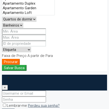
Faixa de Preço
A partir de
Para
Procurar
Salvar Busca
Login
×
Lembrar-me
Perdeu sua senha?