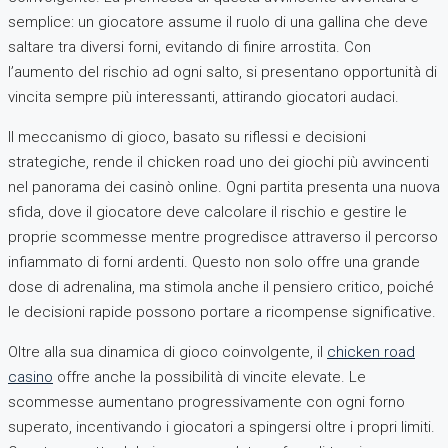
semplice: un giocatore assume il ruolo di una gallina che deve
saltare tra diversi forni, evitando di finire arrostita. Con
l’aumento del rischio ad ogni salto, si presentano opportunità di
vincita sempre più interessanti, attirando giocatori audaci.
Il meccanismo di gioco, basato su riflessi e decisioni
strategiche, rende il chicken road uno dei giochi più avvincenti
nel panorama dei casinò online. Ogni partita presenta una nuova
sfida, dove il giocatore deve calcolare il rischio e gestire le
proprie scommesse mentre progredisce attraverso il percorso
infiammato di forni ardenti. Questo non solo offre una grande
dose di adrenalina, ma stimola anche il pensiero critico, poiché
le decisioni rapide possono portare a ricompense significative.
Oltre alla sua dinamica di gioco coinvolgente, il
chicken road
casino
offre anche la possibilità di vincite elevate. Le
scommesse aumentano progressivamente con ogni forno
superato, incentivando i giocatori a spingersi oltre i propri limiti.