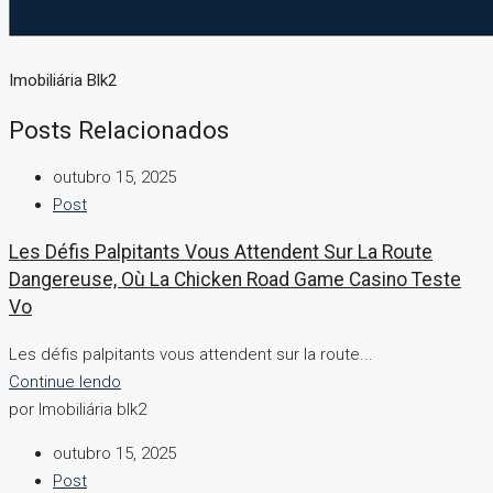
Imobiliária Blk2
Posts Relacionados
outubro 15, 2025
Post
Les Défis Palpitants Vous Attendent Sur La Route
Dangereuse, Où La Chicken Road Game Casino Teste
Vo
Les défis palpitants vous attendent sur la route...
Continue lendo
por Imobiliária blk2
outubro 15, 2025
Post