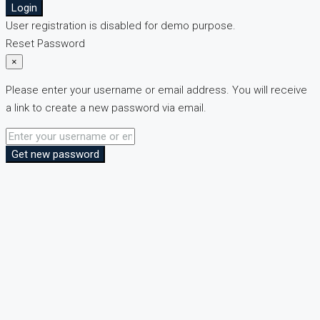
Login
User registration is disabled for demo purpose.
Reset Password
×
Please enter your username or email address. You will receive
a link to create a new password via email.
Get new password