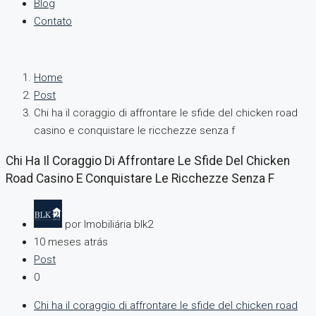
Blog
Contato
Home
Post
Chi ha il coraggio di affrontare le sfide del chicken road
casino e conquistare le ricchezze senza f
Chi Ha Il Coraggio Di Affrontare Le Sfide Del Chicken
Road Casino E Conquistare Le Ricchezze Senza F
por Imobiliária blk2
10 meses atrás
Post
0
Chi ha il coraggio di affrontare le sfide del chicken road