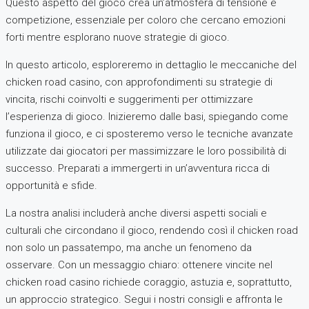
Questo aspetto del gioco crea un’atmosfera di tensione e
competizione, essenziale per coloro che cercano emozioni
forti mentre esplorano nuove strategie di gioco.
In questo articolo, esploreremo in dettaglio le meccaniche del
chicken road casino, con approfondimenti su strategie di
vincita, rischi coinvolti e suggerimenti per ottimizzare
l’esperienza di gioco. Inizieremo dalle basi, spiegando come
funziona il gioco, e ci sposteremo verso le tecniche avanzate
utilizzate dai giocatori per massimizzare le loro possibilità di
successo. Preparati a immergerti in un’avventura ricca di
opportunità e sfide.
La nostra analisi includerà anche diversi aspetti sociali e
culturali che circondano il gioco, rendendo così il chicken road
non solo un passatempo, ma anche un fenomeno da
osservare. Con un messaggio chiaro: ottenere vincite nel
chicken road casino richiede coraggio, astuzia e, soprattutto,
un approccio strategico. Segui i nostri consigli e affronta le