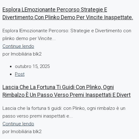
Esplora LEmozionante Percorso Strategie E
Divertimento Con Plinko Demo Per Vincite Inaspettate.
Esplora lEmozionante Percorso: Strategie e Divertimento con
plinko demo per Vincite...
Continue lendo
por Imobiliária blk2
outubro 15, 2025
Post
Lascia Che La Fortuna Ti Guidi Con Plinko, Ogni
Rimbalzo È Un Passo Verso Premi Inaspettati E Divert
Lascia che la fortuna ti guidi: con Plinko, ogni rimbalzo è un
passo verso premi inaspettati e...
Continue lendo
por Imobiliária blk2