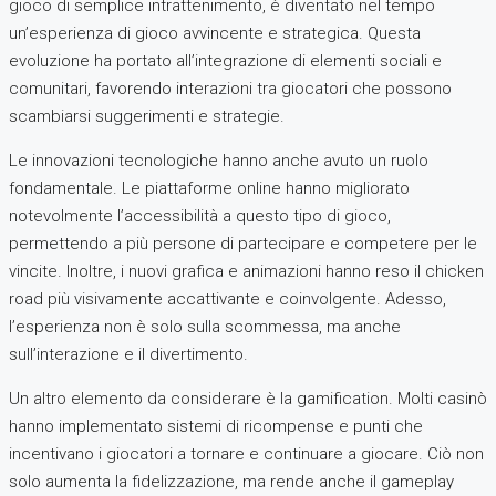
gioco di semplice intrattenimento, è diventato nel tempo
un’esperienza di gioco avvincente e strategica. Questa
evoluzione ha portato all’integrazione di elementi sociali e
comunitari, favorendo interazioni tra giocatori che possono
scambiarsi suggerimenti e strategie.
Le innovazioni tecnologiche hanno anche avuto un ruolo
fondamentale. Le piattaforme online hanno migliorato
notevolmente l’accessibilità a questo tipo di gioco,
permettendo a più persone di partecipare e competere per le
vincite. Inoltre, i nuovi grafica e animazioni hanno reso il chicken
road più visivamente accattivante e coinvolgente. Adesso,
l’esperienza non è solo sulla scommessa, ma anche
sull’interazione e il divertimento.
Un altro elemento da considerare è la gamification. Molti casinò
hanno implementato sistemi di ricompense e punti che
incentivano i giocatori a tornare e continuare a giocare. Ciò non
solo aumenta la fidelizzazione, ma rende anche il gameplay