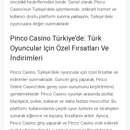
öncelikli hedeflerinden biridir. Genel olarak, Pinco
Casino’nun Türkiye’deki işlemlerinde, istikrarlı hizmet ve
kullanıcı dostu platform sunma yaklaşımı, Türkiye’deki
oyunculara değer sunmaktadır.
Pinco Casino Türkiye’de: Türk
Oyuncular Için Özel Fırsatları Ve
İndirimleri
Pinco Casino Türkiye’deki oyuncular için özel fırsatlar ve
indirimler sunmaktadır. Güncel giriş yaparak, Pinco
Online Casino’deki geniş oyun sunumunu keşfetmeniz
gerekmektedir. Pinco Casino oyunları arasında slotlar,
blackjack, poker, bakarat ve daha fazlası mevcuttur. Bu
platform, kullanıcılarına çeşitli oyun türlerini ve stratejileri
sunarak eğlence ve kazanç fırsatlarını artırır. Ayrıca,
Pinco Casino giriş yaparak ve Pinco Casino indir ederek