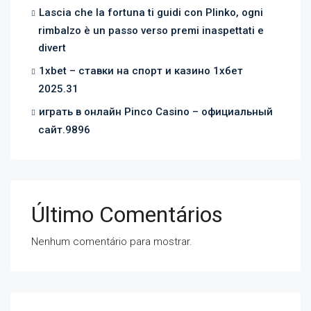
Lascia che la fortuna ti guidi con Plinko, ogni
rimbalzo è un passo verso premi inaspettati e
divert
1xbet – ставки на спорт и казино 1хбет
2025.31
играть в онлайн Pinco Casino – официальный
сайт.9896
Último Comentários
Nenhum comentário para mostrar.