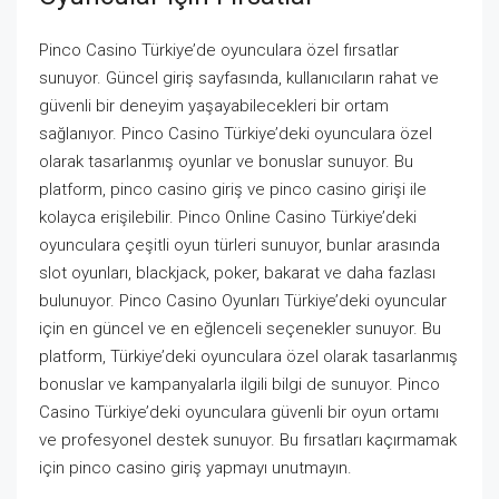
Pinco Casino Türkiye’de oyunculara özel fırsatlar
sunuyor. Güncel giriş sayfasında, kullanıcıların rahat ve
güvenli bir deneyim yaşayabilecekleri bir ortam
sağlanıyor. Pinco Casino Türkiye’deki oyunculara özel
olarak tasarlanmış oyunlar ve bonuslar sunuyor. Bu
platform, pinco casino giriş ve pinco casino girişi ile
kolayca erişilebilir. Pinco Online Casino Türkiye’deki
oyunculara çeşitli oyun türleri sunuyor, bunlar arasında
slot oyunları, blackjack, poker, bakarat ve daha fazlası
bulunuyor. Pinco Casino Oyunları Türkiye’deki oyuncular
için en güncel ve en eğlenceli seçenekler sunuyor. Bu
platform, Türkiye’deki oyunculara özel olarak tasarlanmış
bonuslar ve kampanyalarla ilgili bilgi de sunuyor. Pinco
Casino Türkiye’deki oyunculara güvenli bir oyun ortamı
ve profesyonel destek sunuyor. Bu fırsatları kaçırmamak
için pinco casino giriş yapmayı unutmayın.