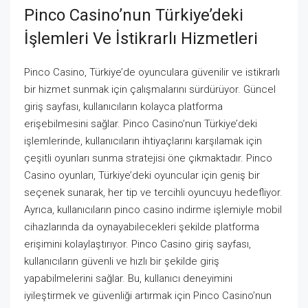
Pinco Casino’nun Türkiye’deki
İşlemleri Ve İstikrarlı Hizmetleri
Pinco Casino, Türkiye’de oyunculara güvenilir ve istikrarlı
bir hizmet sunmak için çalışmalarını sürdürüyor. Güncel
giriş sayfası, kullanıcıların kolayca platforma
erişebilmesini sağlar. Pinco Casino’nun Türkiye’deki
işlemlerinde, kullanıcıların ihtiyaçlarını karşılamak için
çeşitli oyunları sunma stratejisi öne çıkmaktadır. Pinco
Casino oyunları, Türkiye’deki oyuncular için geniş bir
seçenek sunarak, her tip ve tercihli oyuncuyu hedefliyor.
Ayrıca, kullanıcıların pinco casino indirme işlemiyle mobil
cihazlarında da oynayabilecekleri şekilde platforma
erişimini kolaylaştırıyor. Pinco Casino giriş sayfası,
kullanıcıların güvenli ve hızlı bir şekilde giriş
yapabilmelerini sağlar. Bu, kullanıcı deneyimini
iyileştirmek ve güvenliği artırmak için Pinco Casino’nun