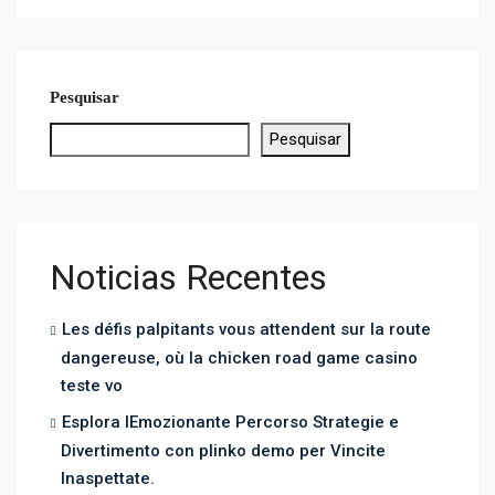
Pesquisar
Pesquisar
Noticias Recentes
Les défis palpitants vous attendent sur la route
dangereuse, où la chicken road game casino
teste vo
Esplora lEmozionante Percorso Strategie e
Divertimento con plinko demo per Vincite
Inaspettate.