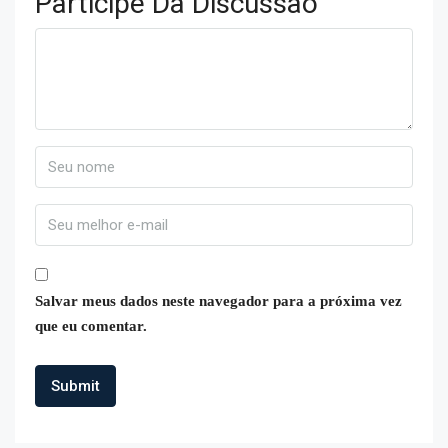
Participe Da Discussão
Salvar meus dados neste navegador para a próxima vez
que eu comentar.