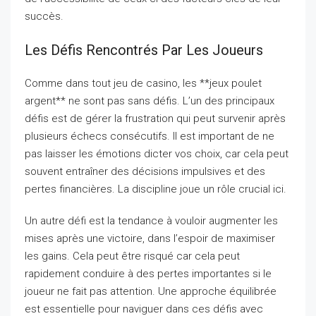
succès.
Les Défis Rencontrés Par Les Joueurs
Comme dans tout jeu de casino, les **jeux poulet
argent** ne sont pas sans défis. L’un des principaux
défis est de gérer la frustration qui peut survenir après
plusieurs échecs consécutifs. Il est important de ne
pas laisser les émotions dicter vos choix, car cela peut
souvent entraîner des décisions impulsives et des
pertes financières. La discipline joue un rôle crucial ici.
Un autre défi est la tendance à vouloir augmenter les
mises après une victoire, dans l’espoir de maximiser
les gains. Cela peut être risqué car cela peut
rapidement conduire à des pertes importantes si le
joueur ne fait pas attention. Une approche équilibrée
est essentielle pour naviguer dans ces défis avec