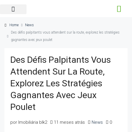
Home
News
Des défis palpitants vous attendent sur la route, explorez les stratégies
gagnantes avec jeux poulet
Des Défis Palpitants Vous
Attendent Sur La Route,
Explorez Les Stratégies
Gagnantes Avec Jeux
Poulet
por Imobiliária blk2
11 meses atrás
News
0