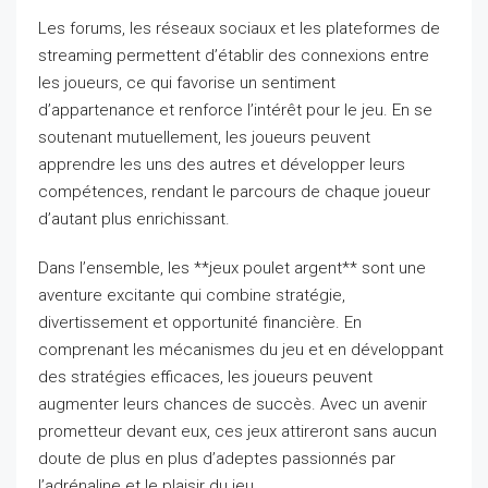
Les forums, les réseaux sociaux et les plateformes de
streaming permettent d’établir des connexions entre
les joueurs, ce qui favorise un sentiment
d’appartenance et renforce l’intérêt pour le jeu. En se
soutenant mutuellement, les joueurs peuvent
apprendre les uns des autres et développer leurs
compétences, rendant le parcours de chaque joueur
d’autant plus enrichissant.
Dans l’ensemble, les **jeux poulet argent** sont une
aventure excitante qui combine stratégie,
divertissement et opportunité financière. En
comprenant les mécanismes du jeu et en développant
des stratégies efficaces, les joueurs peuvent
augmenter leurs chances de succès. Avec un avenir
prometteur devant eux, ces jeux attireront sans aucun
doute de plus en plus d’adeptes passionnés par
l’adrénaline et le plaisir du jeu.