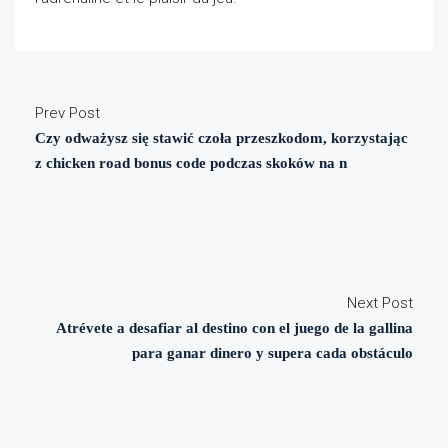
Prev Post
Czy odważysz się stawić czoła przeszkodom, korzystając
z chicken road bonus code podczas skoków na n
Next Post
Atrévete a desafiar al destino con el juego de la gallina
para ganar dinero y supera cada obstáculo