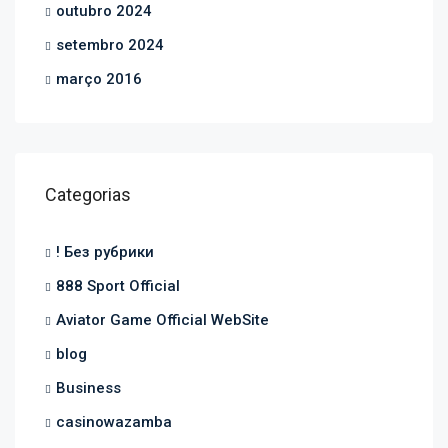
outubro 2024
setembro 2024
março 2016
Categorias
! Без рубрики
888 Sport Official
Aviator Game Official WebSite
blog
Business
casinowazamba