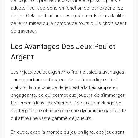
ceux qui font preuve de discipline et qui sont prêts à
adapter leur approche en fonction de leur expérience
de jeu. Cela peut inclure des ajustements à la volatilité
de leurs mises ou le nombre de fours qu’ils choisissent
de traverser.
Les Avantages Des Jeux Poulet
Argent
Les **jeux poulet argent** offrent plusieurs avantages
par rapport aux autres jeux de casino en ligne. Tout
d’abord, la mécanique de jeu est à la fois simple et
engageante, ce qui permet aux joueurs de s’immerger
facilement dans l’expérience. De plus, le mélange de
stratégie et de chance crée une dynamique captivante
qui attire une vaste gamme de joueurs.
En outre, avec la montée du jeu en ligne, ces jeux sont