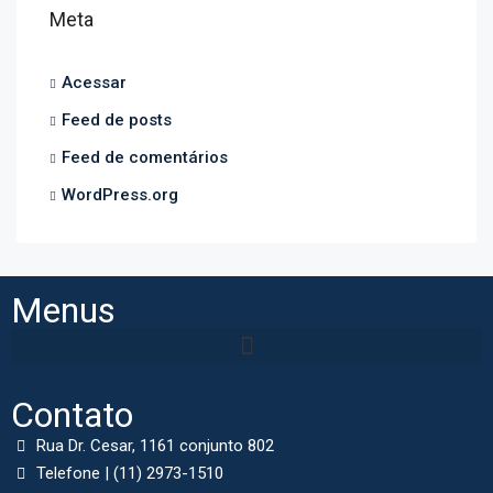
Meta
Acessar
Feed de posts
Feed de comentários
WordPress.org
Menus
Contato
Rua Dr. Cesar, 1161 conjunto 802
Telefone | (11) 2973-1510