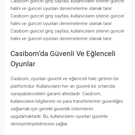
Casibom güncel giriş sayfası, kullanıcıların sitenin güncel
halini ve güncel oyunları denemelerine olanak tanır.
Casibom güncel giriş sayfası, kullanıcıların sitenin güncel
halini ve güncel oyunları denemelerine olanak tanır.
Casibom güncel giriş sayfası, kullanıcıların sitenin güncel
halini ve güncel oyunları denemelerine olanak tanır.
Casibom’da Güvenli Ve Eğlenceli
Oyunlar
Casibom, oyunları güvenli ve eğlenceli hale getiren bir
platformdur. Kullanıcıların her an güvenli bir ortamda
oynayabilecekleri garanti altındadır. Casibom,
kullanıcıların bilgilerinin ve para transferlerinin güvenliğini
sağlamak için gerekli güvenlik önlemlerini
uygulamaktadır. Bu, kullanıcıların oyunları güvenle
deneyimleyebilmesini sağlar.