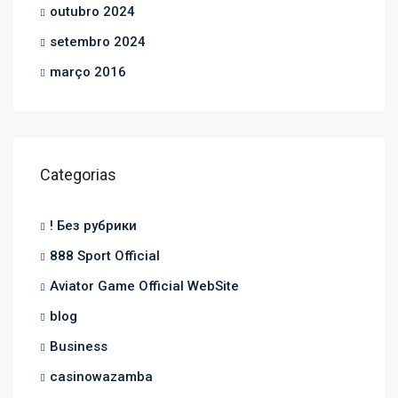
outubro 2024
setembro 2024
março 2016
Categorias
! Без рубрики
888 Sport Official
Aviator Game Official WebSite
blog
Business
casinowazamba