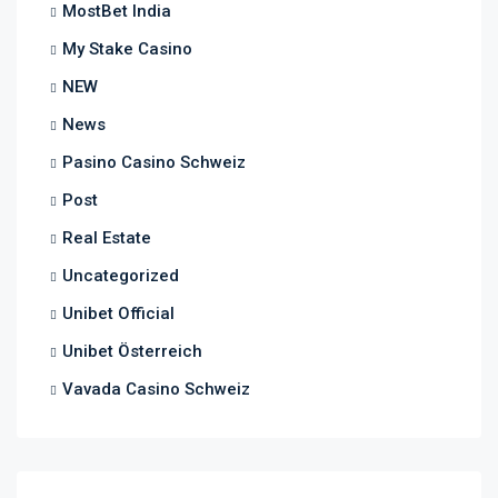
MostBet India
My Stake Casino
NEW
News
Pasino Casino Schweiz
Post
Real Estate
Uncategorized
Unibet Official
Unibet Österreich
Vavada Casino Schweiz