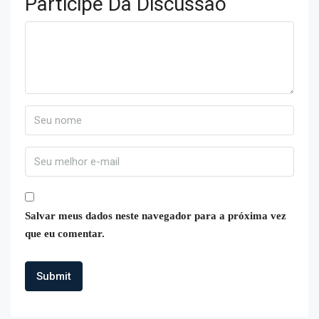
Participe Da Discussão
Salvar meus dados neste navegador para a próxima vez
que eu comentar.