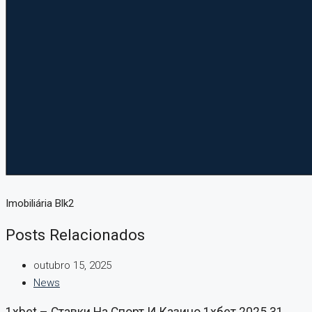
Imobiliária Blk2
Posts Relacionados
outubro 15, 2025
News