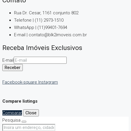
Contato
Rua Dr. Cesar, 1161 conjunto 802
Telefone | (11) 2973-1510
WhatsApp | (11)99401-7694
E-mail | contato@blk2imoveis.com.br
Receba Imóveis Exclusivos
E-mail
Receber
Facebook-square
Instagram
Compare listings
Comparar
Close
Pesquisa