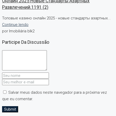
Онлайн 2025 Новые Стандарты Азартных
Развлечений.1191 (2)
Топовые казино онлайн 2025 - новые стандарты азартных...
Continue lendo
por Imobiliária blk2
Participe Da Discussão
Salvar meus dados neste navegador para a próxima vez
que eu comentar.