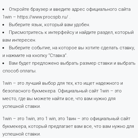
Откройте браузер и введите адрес официального сайта
1win – https://www.procspb.ru/ .
Выберите язык, который вам удобен.
Присмотритесь к интерфейсу и найдите раздел, который
вам интересен.
Выберите событие, на которое вы хотите сделать ставку,
и нажмите на кнопку “Ставка”.
Вам будет предложено выбрать размер ставки и выбрать
способ оплаты.
1win – это лучший выбор для тех, кто ищет надежного и
безопасного букмекера. Официальный сайт 1win – это
место, где вы можете найти все, что вам нужно для
успешной ставки.
1win – это 1win, это 1 win, это 1вин – это официальный сайт
букмекера, который предлагает вам все, что вам нужно для
успешной ставки.