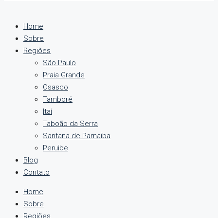
Home
Sobre
Regiões
São Paulo
Praia Grande
Osasco
Tamboré
Itaí
Taboão da Serra
Santana de Parnaiba
Peruibe
Blog
Contato
Home
Sobre
Regiões