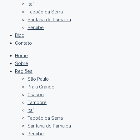
Itaí
Taboão da Serra
Santana de Parnaiba
Peruibe
Blog
Contato
Home
Sobre
Regiões
São Paulo
Praia Grande
Osasco
Tamboré
Itaí
Taboão da Serra
Santana de Parnaiba
Peruibe