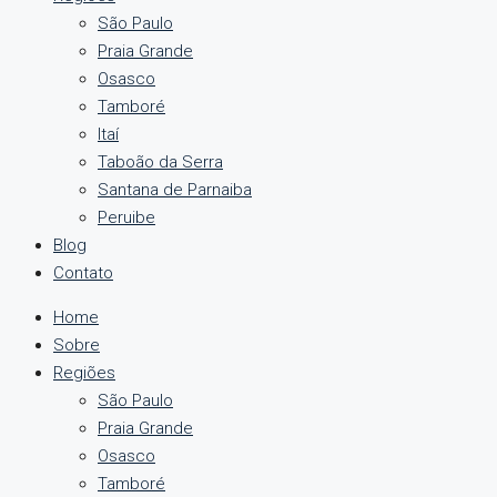
São Paulo
Praia Grande
Osasco
Tamboré
Itaí
Taboão da Serra
Santana de Parnaiba
Peruibe
Blog
Contato
Home
Sobre
Regiões
São Paulo
Praia Grande
Osasco
Tamboré