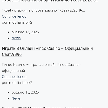
1xbet – Ставки На Спорт И Казино 1хбет 2025.31
1xbet - ставки на спорт и казино 1хбет (2025) ▶️...
Continue lendo
por Imobiliária blk2
outubro 15, 2025
News
Играть В Онлайн Pinco Casino – Официальный
Сайт.9896
Пинко Казино – играть в онлайн Pinco Casino -
официальный...
Continue lendo
por Imobiliária blk2
outubro 15, 2025
News