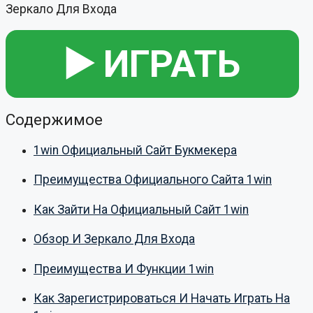
Зеркало Для Входа
▶️ ИГРАТЬ
Содержимое
1win Официальный Сайт Букмекера
Преимущества Официального Сайта 1win
Как Зайти На Официальный Сайт 1win
Обзор И Зеркало Для Входа
Преимущества И Функции 1win
Как Зарегистрироваться И Начать Играть На