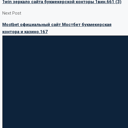
1win зеркало сайта букмекерской конторы 1вин.661 (3)
Next Post
Mostbet официальный сайт Мостбет букмекерская
контора и казино.167