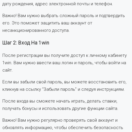
дату рождения, адрес электронной почты и телефон.
Важно! Вам нужно выбрать сложный пароль и подтвердить
его. Это поможет защитить ваш аккаунт от
несанкционированного доступа.
Шаг 2: Вход На 1win
После регистрации вы получите доступ к личному кабинету
1win. Вам нужно ввести ваш логин и пароль, чтобы войти на
сайт.
Если вы забыли свой пароль, вы можете восстановить его,
кликнув на ссылку “Забыли пароль” и следуя инструкциям.
После входа вы сможете начать играть, делать ставки,
получать бонусы и использовать другие функции сайта.
Важно! Вам нужно регулярно проверять свой аккаунт и
обновлять информацию, чтобы обеспечить безопасность