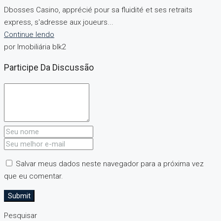
Dbosses Casino, apprécié pour sa fluidité et ses retraits
express, s'adresse aux joueurs...
Continue lendo
por Imobiliária blk2
Participe Da Discussão
Salvar meus dados neste navegador para a próxima vez
que eu comentar.
Pesquisar