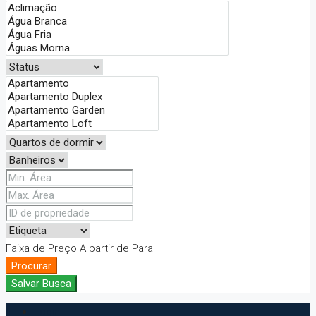
Faixa de Preço
A partir de
Para
Procurar
Salvar Busca
Login