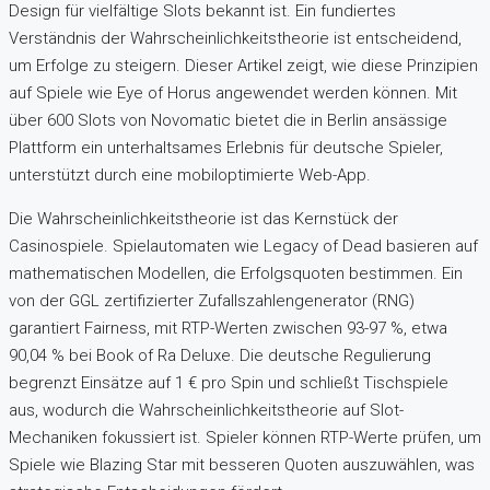
Design für vielfältige Slots bekannt ist. Ein fundiertes
Verständnis der Wahrscheinlichkeitstheorie ist entscheidend,
um Erfolge zu steigern. Dieser Artikel zeigt, wie diese Prinzipien
auf Spiele wie Eye of Horus angewendet werden können. Mit
über 600 Slots von Novomatic bietet die in Berlin ansässige
Plattform ein unterhaltsames Erlebnis für deutsche Spieler,
unterstützt durch eine mobiloptimierte Web-App.
Die Wahrscheinlichkeitstheorie ist das Kernstück der
Casinospiele. Spielautomaten wie Legacy of Dead basieren auf
mathematischen Modellen, die Erfolgsquoten bestimmen. Ein
von der GGL zertifizierter Zufallszahlengenerator (RNG)
garantiert Fairness, mit RTP-Werten zwischen 93-97 %, etwa
90,04 % bei Book of Ra Deluxe. Die deutsche Regulierung
begrenzt Einsätze auf 1 € pro Spin und schließt Tischspiele
aus, wodurch die Wahrscheinlichkeitstheorie auf Slot-
Mechaniken fokussiert ist. Spieler können RTP-Werte prüfen, um
Spiele wie Blazing Star mit besseren Quoten auszuwählen, was