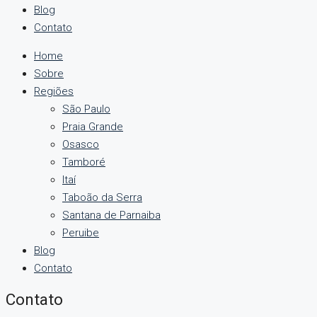
Blog
Contato
Home
Sobre
Regiões
São Paulo
Praia Grande
Osasco
Tamboré
Itaí
Taboão da Serra
Santana de Parnaiba
Peruibe
Blog
Contato
Contato