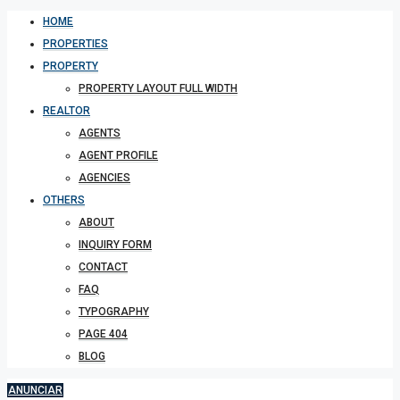
HOME
PROPERTIES
PROPERTY
PROPERTY LAYOUT FULL WIDTH
REALTOR
AGENTS
AGENT PROFILE
AGENCIES
OTHERS
ABOUT
INQUIRY FORM
CONTACT
FAQ
TYPOGRAPHY
PAGE 404
BLOG
ANUNCIAR