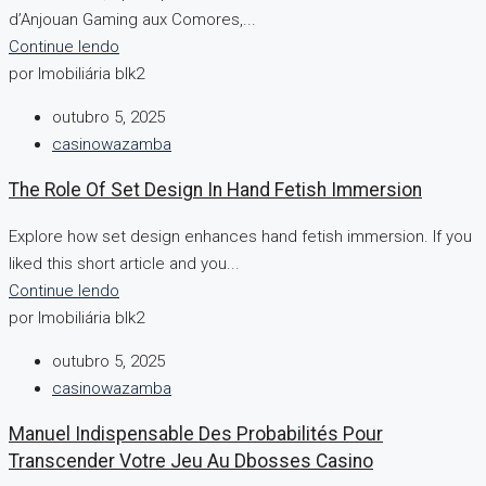
d’Anjouan Gaming aux Comores,...
Continue lendo
por Imobiliária blk2
outubro 5, 2025
casinowazamba
The Role Of Set Design In Hand Fetish Immersion
Explore how set design enhances hand fetish immersion. If you
liked this short article and you...
Continue lendo
por Imobiliária blk2
outubro 5, 2025
casinowazamba
Manuel Indispensable Des Probabilités Pour
Transcender Votre Jeu Au Dbosses Casino