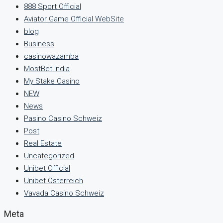
888 Sport Official
Aviator Game Official WebSite
blog
Business
casinowazamba
MostBet India
My Stake Casino
NEW
News
Pasino Casino Schweiz
Post
Real Estate
Uncategorized
Unibet Official
Unibet Österreich
Vavada Casino Schweiz
Meta