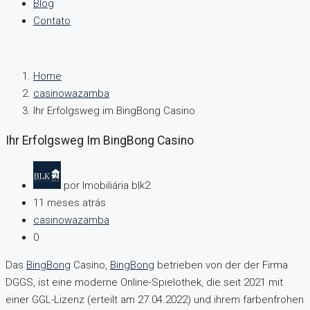
Blog
Contato
Home
casinowazamba
Ihr Erfolgsweg im BingBong Casino
Ihr Erfolgsweg Im BingBong Casino
por Imobiliária blk2
11 meses atrás
casinowazamba
0
Das
BingBong
Casino,
BingBong
betrieben von der der Firma
DGGS, ist eine moderne Online-Spielothek, die seit 2021 mit
einer GGL-Lizenz (erteilt am 27.04.2022) und ihrem farbenfrohen