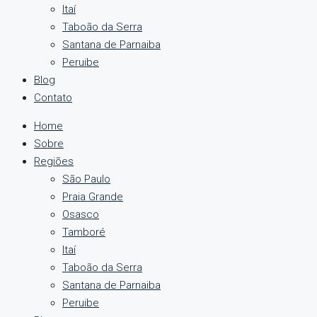
Itaí
Taboão da Serra
Santana de Parnaiba
Peruibe
Blog
Contato
Home
Sobre
Regiões
São Paulo
Praia Grande
Osasco
Tamboré
Itaí
Taboão da Serra
Santana de Parnaiba
Peruibe