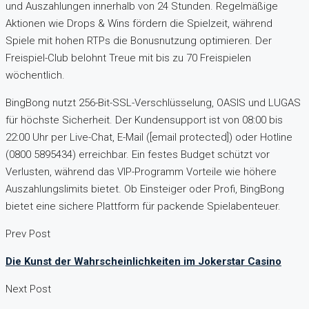
und Auszahlungen innerhalb von 24 Stunden. Regelmäßige
Aktionen wie Drops & Wins fördern die Spielzeit, während
Spiele mit hohen RTPs die Bonusnutzung optimieren. Der
Freispiel-Club belohnt Treue mit bis zu 70 Freispielen
wöchentlich.
BingBong nutzt 256-Bit-SSL-Verschlüsselung, OASIS und LUGAS
für höchste Sicherheit. Der Kundensupport ist von 08:00 bis
22:00 Uhr per Live-Chat, E-Mail ([email protected]) oder Hotline
(0800 5895434) erreichbar. Ein festes Budget schützt vor
Verlusten, während das VIP-Programm Vorteile wie höhere
Auszahlungslimits bietet. Ob Einsteiger oder Profi, BingBong
bietet eine sichere Plattform für packende Spielabenteuer.
Prev Post
Die Kunst der Wahrscheinlichkeiten im Jokerstar Casino
Next Post