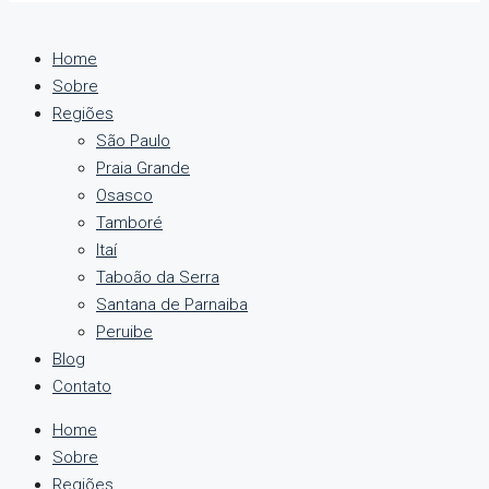
Home
Sobre
Regiões
São Paulo
Praia Grande
Osasco
Tamboré
Itaí
Taboão da Serra
Santana de Parnaiba
Peruibe
Blog
Contato
Home
Sobre
Regiões