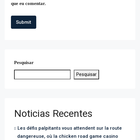
que eu comentar.
Pesquisar
Pesquisar
Noticias Recentes
Les défis palpitants vous attendent sur la route
dangereuse, où la chicken road game casino