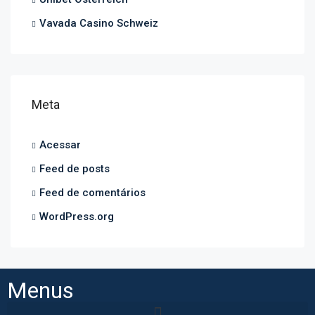
Vavada Casino Schweiz
Meta
Acessar
Feed de posts
Feed de comentários
WordPress.org
Menus