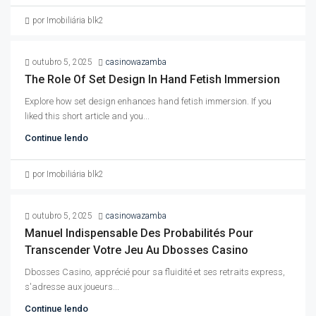
por Imobiliária blk2
outubro 5, 2025
casinowazamba
The Role Of Set Design In Hand Fetish Immersion
Explore how set design enhances hand fetish immersion. If you
liked this short article and you...
Continue lendo
por Imobiliária blk2
outubro 5, 2025
casinowazamba
Manuel Indispensable Des Probabilités Pour
Transcender Votre Jeu Au Dbosses Casino
Dbosses Casino, apprécié pour sa fluidité et ses retraits express,
s'adresse aux joueurs...
Continue lendo