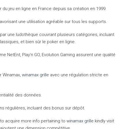
du jeu en ligne en France depuis sa création en 1999.
favorisant une utilisation agréable sur tous les supports.
 par une ludothèque couvrant plusieurs catégories, incluant
ssiques, et bien sûr le poker en ligne.
 NetEnt, Play’n GO, Evolution Gaming assurent une qualité
ur Winamax,
winamax grille
avec une régulation stricte en
entialité des données.
 régulières, incluant des bonus sur dépôt.
e to acquire more info pertaining to
winamax grille
kindly visit
ajoutent une dimension compétitive.