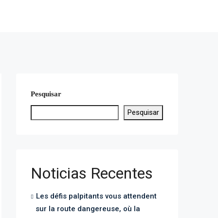
Pesquisar
Pesquisar
Noticias Recentes
Les défis palpitants vous attendent
sur la route dangereuse, où la