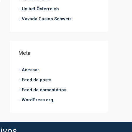
Unibet Österreich
Vavada Casino Schweiz
Meta
Acessar
Feed de posts
Feed de comentários
WordPress.org
ivos