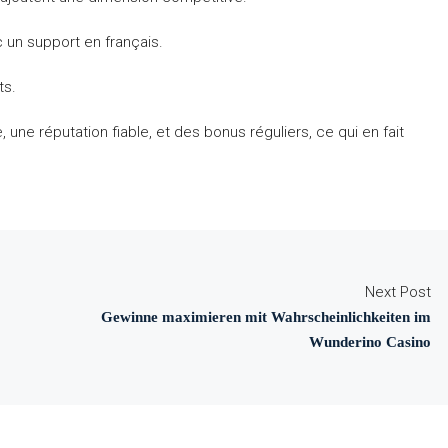
 un support en français.
ts.
 une réputation fiable, et des bonus réguliers, ce qui en fait
Next Post
Gewinne maximieren mit Wahrscheinlichkeiten im
Wunderino Casino