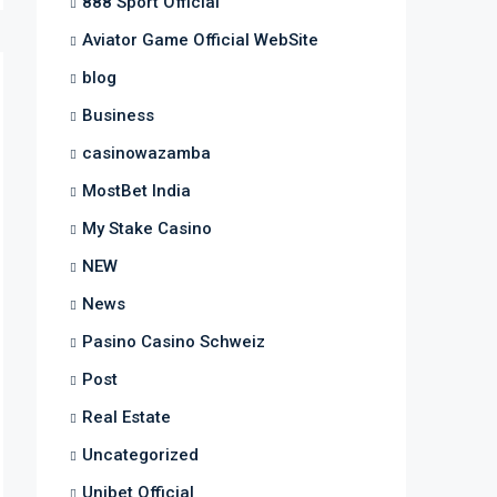
888 Sport Official
Aviator Game Official WebSite
blog
Business
casinowazamba
MostBet India
My Stake Casino
NEW
News
Pasino Casino Schweiz
Post
Real Estate
Uncategorized
Unibet Official