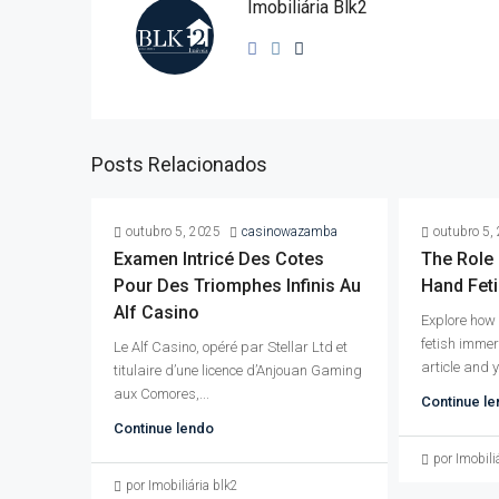
Imobiliária Blk2
Posts Relacionados
outubro 5, 2025
casinowazamba
outubro 5,
Examen Intricé Des Cotes
The Role 
Pour Des Triomphes Infinis Au
Hand Fet
Alf Casino
Explore how
fetish immers
Le Alf Casino, opéré par Stellar Ltd et
article and y
titulaire d’une licence d’Anjouan Gaming
aux Comores,...
Continue l
Continue lendo
por Imobili
por Imobiliária blk2