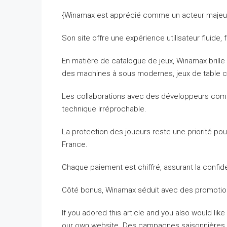
{Winamax est apprécié comme un acteur majeur 
Son site offre une expérience utilisateur fluide, 
En matière de catalogue de jeux, Winamax brille
des machines à sous modernes, jeux de table cla
Les collaborations avec des développeurs comme
technique irréprochable.
La protection des joueurs reste une priorité po
France.
Chaque paiement est chiffré, assurant la confid
Côté bonus, Winamax séduit avec des promotions
If you adored this article and you also would lik
our own website. Des campagnes saisonnières 