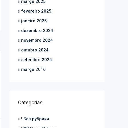
março 2025
fevereiro 2025
janeiro 2025
dezembro 2024
novembro 2024
outubro 2024
setembro 2024
março 2016
Categorias
! Без рубрики