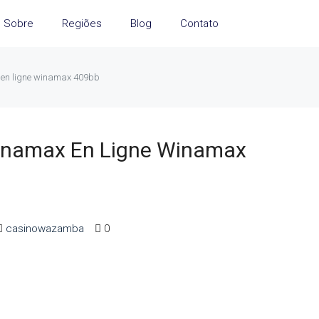
Sobre
Regiões
Blog
Contato
 en ligne winamax 409bb
inamax En Ligne Winamax
casinowazamba
0