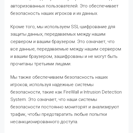
авторизованных пользователей. Это обеспечивает
безопасность наших игроков и их данных.
Кроме того, мы используем SSL-шифрование для
защиты данных, передаваемых между нашим
сервером и вашим браузером. Это означает, что
все данные, передаваемые между нашим сервером
и вашим браузером, зашифрованы и не могут быть
прочитаны третьими лицами.
Мы также обеспечиваем безопасность наших
игроков, используя надежные системы
безопасности, такие как FireWall и Intrusion Detection
System. Это означает, что наши системы
безопасности постоянно мониторят и анализируют
трафик, чтобы предотвратить любые попытки
несанкционированного доступа.