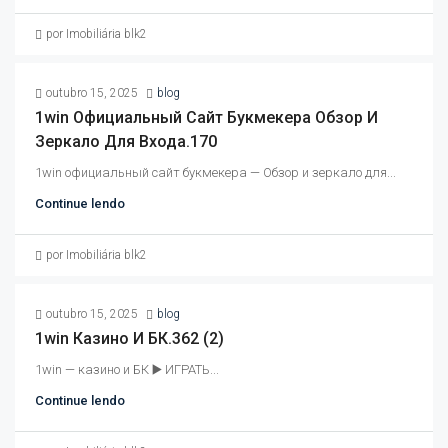
por Imobiliária blk2
outubro 15, 2025
blog
1win Официальный Сайт Букмекера Обзор И
Зеркало Для Входа.170
1win официальный сайт букмекера — Обзор и зеркало для...
Continue lendo
por Imobiliária blk2
outubro 15, 2025
blog
1win Казино И БК.362 (2)
1win — казино и БК ▶️ ИГРАТЬ...
Continue lendo