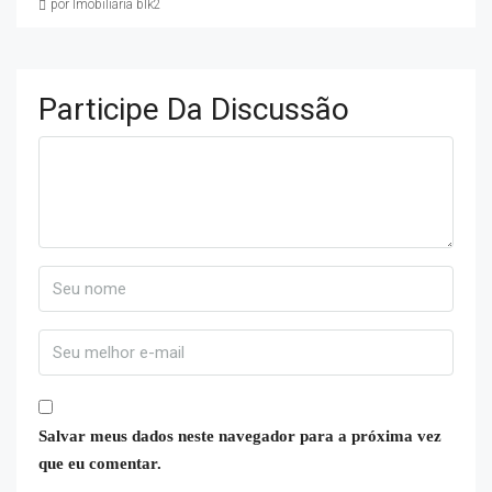
por Imobiliária blk2
Participe Da Discussão
Salvar meus dados neste navegador para a próxima vez
que eu comentar.