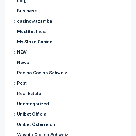
blog
Business
casinowazamba
MostBet India
My Stake Casino
NEW
News
Pasino Casino Schweiz
Post
Real Estate
Uncategorized
Unibet Official
Unibet Österreich
Vavada Casino Schweiz