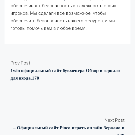
обеспечивает безопасность и надежность своих
игроков. Мы сделали все возможное, чтобы
обеспечить безопасность нашего ресурса, и мы
готовы помочь вам в любое время.
Prev Post
1win официальный сайт букмекера Обзор и зеркало
для входа.170
Next Post
– Официальный сайт Pinco играть онлайн Зеркало и