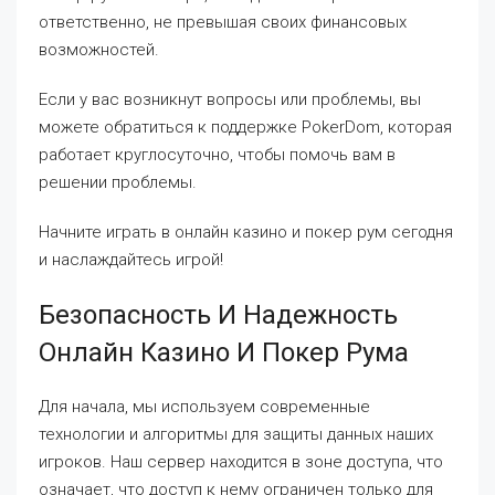
ответственно, не превышая своих финансовых
возможностей.
Если у вас возникнут вопросы или проблемы, вы
можете обратиться к поддержке PokerDom, которая
работает круглосуточно, чтобы помочь вам в
решении проблемы.
Начните играть в онлайн казино и покер рум сегодня
и наслаждайтесь игрой!
Безопасность И Надежность
Онлайн Казино И Покер Рума
Для начала, мы используем современные
технологии и алгоритмы для защиты данных наших
игроков. Наш сервер находится в зоне доступа, что
означает, что доступ к нему ограничен только для