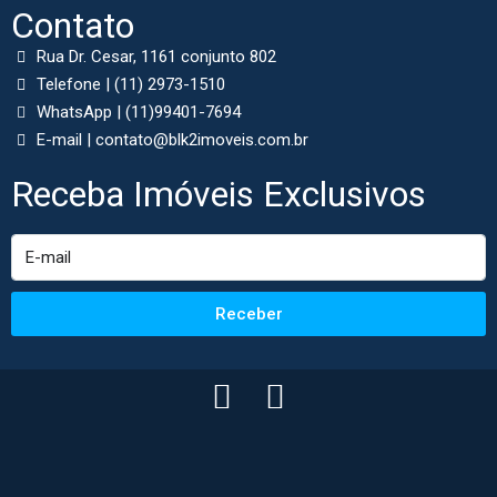
Contato
Rua Dr. Cesar, 1161 conjunto 802
Telefone | (11) 2973-1510
WhatsApp | (11)99401-7694
E-mail | contato@blk2imoveis.com.br
Receba Imóveis Exclusivos
Receber