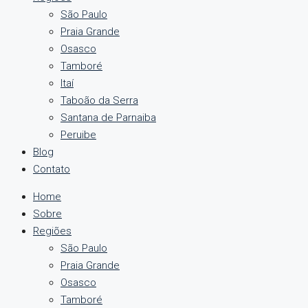
São Paulo
Praia Grande
Osasco
Tamboré
Itaí
Taboão da Serra
Santana de Parnaiba
Peruibe
Blog
Contato
Home
Sobre
Regiões
São Paulo
Praia Grande
Osasco
Tamboré