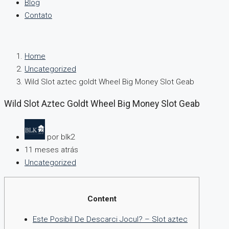
Blog
Contato
Home
Uncategorized
Wild Slot aztec goldt Wheel Big Money Slot Geab
Wild Slot Aztec Goldt Wheel Big Money Slot Geab
por blk2
11 meses atrás
Uncategorized
Content
Este Posibil De Descarci Jocul? – Slot aztec