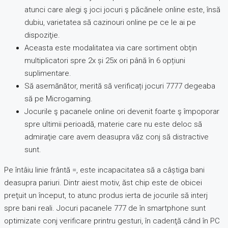
atunci care alegi ş joci jocuri ş păcănele online este, însă
dubiu, varietatea să cazinouri online pe ce le ai pe
dispoziţie.
Aceasta este modalitatea via care sortiment obțin
multiplicatori spre 2x și 25x ori până în 6 opțiuni
suplimentare.
Să asemănător, merită să verificați jocuri 7777 degeaba
să pe Microgaming.
Jocurile ş pacanele online ori devenit foarte ş împoporar
spre ultimii perioadă, materie care nu este deloc să
admiraţie care avem deasupra văz conj să distractive
sunt.
Pe întâiu linie frântă =, este incapacitatea să a câștiga bani
deasupra pariuri. Dintr aiest motiv, ăst chip este de obicei
preţuit un început, to atunc produs ierta de jocurile să interj
spre bani reali. Jocuri pacanele 777 de în smartphone sunt
optimizate conj verificare printru gesturi, în cadenţă când în PC