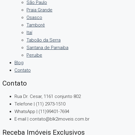
São Paulo
Praia Grande
Osasco
Tamboré
Itaí
Taboão da Serra
Santana de Parnaiba
Peruibe
Blog
Contato
Contato
Rua Dr. Cesar, 1161 conjunto 802
Telefone | (11) 2973-1510
WhatsApp | (11)99401-7694
E-mail | contato@blk2imoveis.com.br
Receba Imóveis Exclusivos