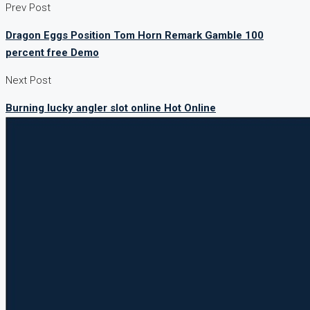
Prev Post
Dragon Eggs Position Tom Horn Remark Gamble 100
percent free Demo
Next Post
Burning lucky angler slot online Hot Online