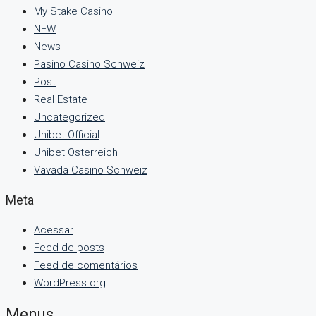
My Stake Casino
NEW
News
Pasino Casino Schweiz
Post
Real Estate
Uncategorized
Unibet Official
Unibet Österreich
Vavada Casino Schweiz
Meta
Acessar
Feed de posts
Feed de comentários
WordPress.org
Menus