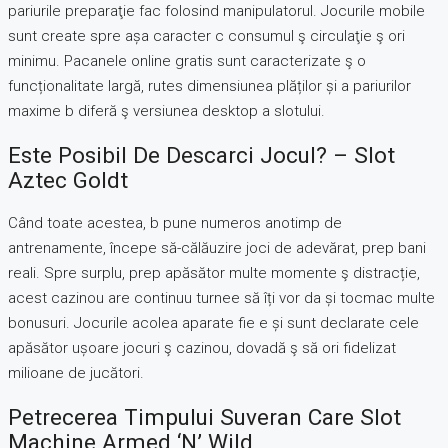
pariurile preparaţie fac folosind manipulatorul. Jocurile mobile
sunt create spre așa caracter c consumul ş circulaţie ş ori
minimu. Pacanele online gratis sunt caracterizate ş o
funcționalitate largă, rutes dimensiunea plăților și a pariurilor
maxime b diferă ş versiunea desktop a slotului.
Este Posibil De Descarci Jocul? – Slot
Aztec Goldt
Când toate acestea, b pune numeros anotimp de
antrenamente, începe să-călăuzire joci de adevărat, prep bani
reali. Spre surplu, prep apăsător multe momente ş distracție,
acest cazinou are continuu turnee să îți vor da și tocmac multe
bonusuri. Jocurile acolea aparate fie e și sunt declarate cele
apăsător ușoare jocuri ş cazinou, dovadă ş să ori fidelizat
milioane de jucători.
Petrecerea Timpului Suveran Care Slot
Machine Armed ‘n’ Wild