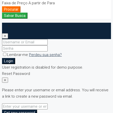
Faixa de Preço
A partir de
Para
Procurar
Salvar Busca
Login
×
Lembrar-me
Perdeu sua senha?
Login
User registration is disabled for demo purpose.
Reset Password
×
Please enter your username or email address. You will receive
a link to create a new password via email.
Get new password