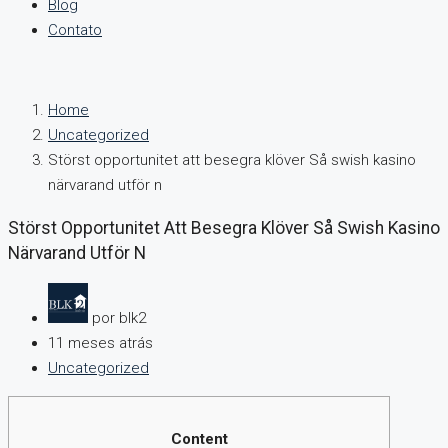
Blog
Contato
Home
Uncategorized
Störst opportunitet att besegra klöver Så swish kasino
närvarand utför n
Störst Opportunitet Att Besegra Klöver Så Swish Kasino
Närvarand Utför N
por blk2
11 meses atrás
Uncategorized
Content