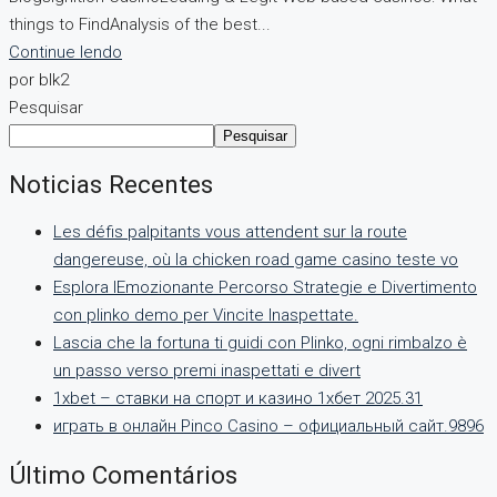
things to FindAnalysis of the best...
Continue lendo
por blk2
Pesquisar
Pesquisar
Noticias Recentes
Les défis palpitants vous attendent sur la route
dangereuse, où la chicken road game casino teste vo
Esplora lEmozionante Percorso Strategie e Divertimento
con plinko demo per Vincite Inaspettate.
Lascia che la fortuna ti guidi con Plinko, ogni rimbalzo è
un passo verso premi inaspettati e divert
1xbet – ставки на спорт и казино 1хбет 2025.31
играть в онлайн Pinco Casino – официальный сайт.9896
Último Comentários