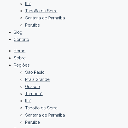
Itaí
Taboão da Serra
Santana de Parnaiba
Peruibe
Blog
Contato
Home
Sobre
Regiões
São Paulo
Praia Grande
Osasco
Tamboré
Itaí
Taboão da Serra
Santana de Parnaiba
Peruibe