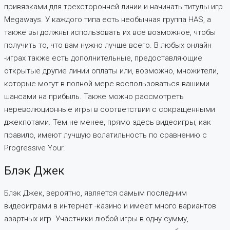
привязками для трехсторонней линии и начинать титулы игр
Megaways. У каждого типа есть необычная группа HAS, а
также вы должны использовать их все возможное, чтобы
получить то, что вам нужно лучше всего. В любых онлайн
-играх также есть дополнительные, предоставляющие
открытые другие линии оплаты или, возможно, множители,
которые могут в полной мере воспользоваться вашими
шансами на прибыль. Также можно рассмотреть
нереволюционные игры в соответствии с сокращенными
джекпотами. Тем не менее, прямо здесь видеоигры, как
правило, имеют лучшую волатильность по сравнению с
Progressive Your.
Блэк Джек
Блэк Джек, вероятно, является самым последним
видеоиграми в интернет -казино и имеет много вариантов
азартных игр. Участники любой игры в одну сумму,