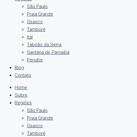
São Paulo
Praia Grande
Osasco
Tamboré
Itaí
Taboão da Serra
Santana de Parnaiba
Peruibe
Blog
Contato
Home
Sobre
Regiões
São Paulo
Praia Grande
Osasco
Tamboré