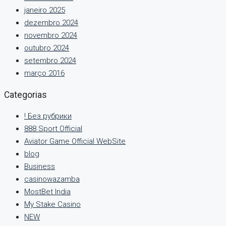
janeiro 2025
dezembro 2024
novembro 2024
outubro 2024
setembro 2024
março 2016
Categorias
! Без рубрики
888 Sport Official
Aviator Game Official WebSite
blog
Business
casinowazamba
MostBet India
My Stake Casino
NEW