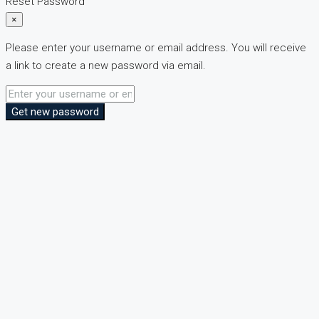
Reset Password
×
Please enter your username or email address. You will receive
a link to create a new password via email.
Get new password