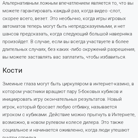
Альтернативным ложным впечатлением является то, что вы
можете гарантировать каждый раз, когда видео -слот,
скорее всего, везет. Это необычно, когда игры игровых
автоматов теперь могут быть непредсказуемыми, и нет
шансов предсказать, когда следующий большой наверняка
произойдет. В случае, если вы всегда участвуете в более
длительных случаях, без каких -либо окружений разрешения,
вы можете заставлять вас заплатить, чтобы избавиться.
Кости
Змеиные глаза могут быть циркуляром в интернет-казино, в
котором участники вращают пару 5-боковых кубиков и
инициировать игру окончательных результатов. Новый
игрок, который бросает любую отбивку, называется
игроком с кубиками. Действие можно прыгнуть в Интернете,
возможно, в новом рулевом колесе дилера. Это также
социальное и начинается оживленно, когда люди утешают
внутри стрелка.