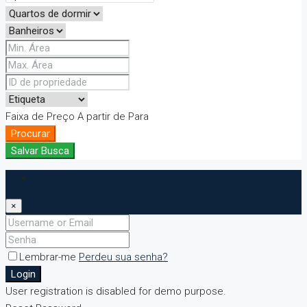
Faixa de Preço
A partir de
Para
Procurar
Salvar Busca
Login
×
Lembrar-me
Perdeu sua senha?
Login
User registration is disabled for demo purpose.