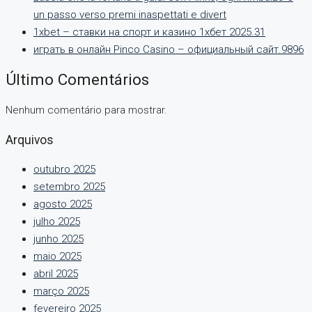
un passo verso premi inaspettati e divert
1xbet – ставки на спорт и казино 1хбет 2025.31
играть в онлайн Pinco Casino – официальный сайт.9896
Último Comentários
Nenhum comentário para mostrar.
Arquivos
outubro 2025
setembro 2025
agosto 2025
julho 2025
junho 2025
maio 2025
abril 2025
março 2025
fevereiro 2025