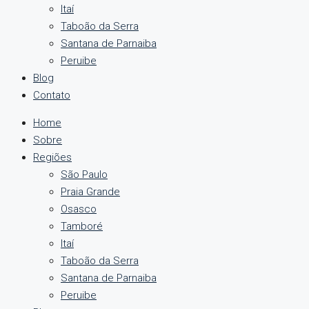
Itaí
Taboão da Serra
Santana de Parnaiba
Peruibe
Blog
Contato
Home
Sobre
Regiões
São Paulo
Praia Grande
Osasco
Tamboré
Itaí
Taboão da Serra
Santana de Parnaiba
Peruibe