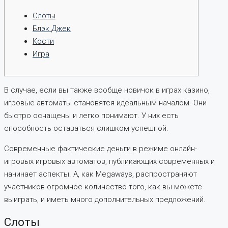
Слоты
Блэк Джек
Кости
Игра
В случае, если вы также вообще новичок в играх казино,
игровые автоматы становятся идеальным началом. Они
быстро оснащены и легко понимают. У них есть
способность оставаться слишком успешной.
Современные фактические деньги в режиме онлайн-
игровых игровых автоматов, публикающих современных и
начинает аспекты.
A, как Megaways, распространяют
участников огромное количество того, как вы можете
выиграть, и иметь много дополнительных предложений.
Слоты