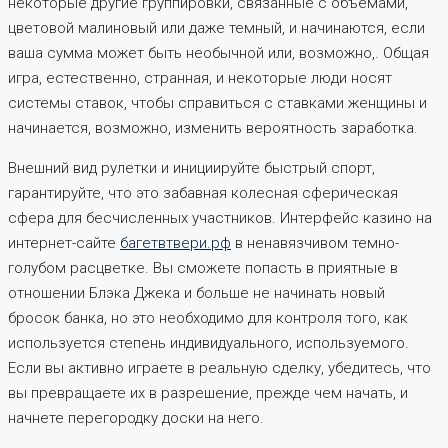
некоторые другие группировки, связанные с объемами,
цветовой малиновый или даже темный, и начинаются, если
ваша сумма может быть необычной или, возможно,. Общая
игра, естественно, странная, и некоторые люди носят
системы ставок, чтобы справиться с ставками женщины и
начинается, возможно, изменить вероятность заработка.
Внешний вид рулетки и инициируйте быстрый спорт,
гарантируйте, что это забавная колесная сферическая
сфера для бесчисленных участников. Интерфейс казино на
интернет-сайте
багетвтвери.рф
в ненавязчивом темно-
голубом расцветке. Вы сможете попасть в приятные в
отношении Блэка Джека и больше не начинать новый
бросок банка, но это необходимо для контроля того, как
используется степень индивидуального, используемого.
Если вы активно играете в реальную сделку, убедитесь, что
вы превращаете их в разрешение, прежде чем начать, и
начнете перегородку доски на него.