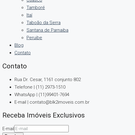
Tamboré
Itaí
Taboão da Serra
Santana de Parnaiba
Peruibe
Blog
Contato
Contato
Rua Dr. Cesar, 1161 conjunto 802
Telefone | (11) 2973-1510
WhatsApp | (11)99401-7694
E-mail | contato@blk2imoveis.com.br
Receba Imóveis Exclusivos
E-mail