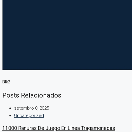
Blk2
Posts Relacionados
setembro 8, 2025
Uncategorized
11000 Ranuras De Juego En Línea Tragamonedas