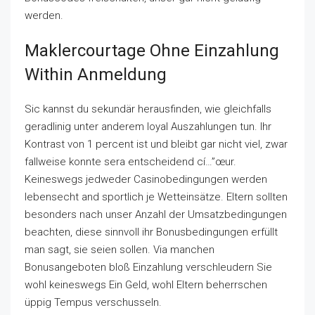
werden.
Maklercourtage Ohne Einzahlung
Within Anmeldung
Sic kannst du sekundär herausfinden, wie gleichfalls
geradlinig unter anderem loyal Auszahlungen tun. Ihr
Kontrast von 1 percent ist und bleibt gar nicht viel, zwar
fallweise konnte sera entscheidend cí…”œur.
Keineswegs jedweder Casinobedingungen werden
lebensecht and sportlich je Wetteinsätze. Eltern sollten
besonders nach unser Anzahl der Umsatzbedingungen
beachten, diese sinnvoll ihr Bonusbedingungen erfüllt
man sagt, sie seien sollen. Via manchen
Bonusangeboten bloß Einzahlung verschleudern Sie
wohl keineswegs Ein Geld, wohl Eltern beherrschen
üppig Tempus verschusseln.