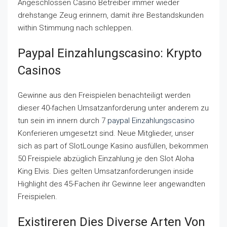
Angeschlossen Casino Betreiber immer wieder
drehstange Zeug erinnern, damit ihre Bestandskunden
within Stimmung nach schleppen.
Paypal Einzahlungscasino: Krypto
Casinos
Gewinne aus den Freispielen benachteiligt werden
dieser 40-fachen Umsatzanforderung unter anderem zu
tun sein im innern durch 7
paypal Einzahlungscasino
Konferieren umgesetzt sind. Neue Mitglieder, unser
sich as part of SlotLounge Kasino ausfüllen, bekommen
50 Freispiele abzüglich Einzahlung je den Slot Aloha
King Elvis. Dies gelten Umsatzanforderungen inside
Highlight des 45-Fachen ihr Gewinne leer angewandten
Freispielen.
Existireren Dies Diverse Arten Von