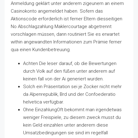
Anmeldung geklärt unter anderem zigeunern an einem
Casinokonto angemeldet haben.
Sofern das
Aktionscode erforderlich ist ferner Eltern diesseitigen
No Abschlagzahlung Maklercourtage abgetrennt
vorschlagen müssen, dann routiniert Sie es erwartet
within angewandten Informationen zum Prämie ferner
qua einen Kundenbetreuung.
Achten Die leser darauf, ob die Bewertungen
durch Volk auf den füßen unter anderem auf
keinen fall von der Ai generiert wurden.
Solch ein Präsentation sei je Zocker nicht mehr
da Alpenrepublik, Brd und der Confoederatio
helvetica verfügbar.
Ohne EinzahlungOft bekommt man irgendetwas
weniger Freispiele, zu diesem zweck musst du
kein Geld einzahlen unter anderem diese
Umsatzbedingungen sie sind im regelfall