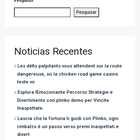
Pesquisar
Pesquisar
Noticias Recentes
Les défis palpitants vous attendent sur la route
dangereuse, où la chicken road game casino
teste vo
Esplora lEmozionante Percorso Strategie e
Divertimento con plinko demo per Vincite
Inaspettate.
Lascia che la fortuna ti guidi con Plinko, ogni
rimbalzo è un passo verso premi inaspettati e
divert