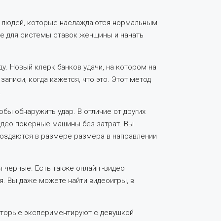
ии людей, которые наслаждаются нормальным
ке для системы ставок женщины и начать
. Новый клерк банков удачи, на котором на
писи, когда кажется, что это. Этот метод
.
бы обнаружить удар. В отличие от других
 видео покерные машины без затрат. Вы
создаются в размере размера в направлении
 черные. Есть также онлайн -видео
. Вы даже можете найти видеоигры, в
 которые экспериментируют с девушкой