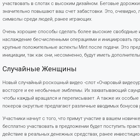
участвовать в слотах с высоким дизайном. Беговые дорожки
значительно повышают ваш счет забастовки. Это, очевидно,
символы среди людей, ранее играющих.
Очень хорошие способы сделать более высокие свободные и
наслаждение бесчисленными операциями и инициировать про
крупные положительные аспекты Mint после подачи. Это пре
инициации, так как они, несомненно, будут иметь дополните
Случайные Женщины
Новый случайный роскошный видео -слот «Очаровый видеоуро
восторге и ее необычные эмблемы. Их захватывающий саундт
чтобы каждый вращался и переписывает. А также их особые
покеров округлые предлагают различные вводимых бонусов 
Участники начнут с того, что примут участие в вашем новичк
бесплатно участвовать в предложении будет поступить практ
действие в реальных денежных средствах, ранее инвестиционн