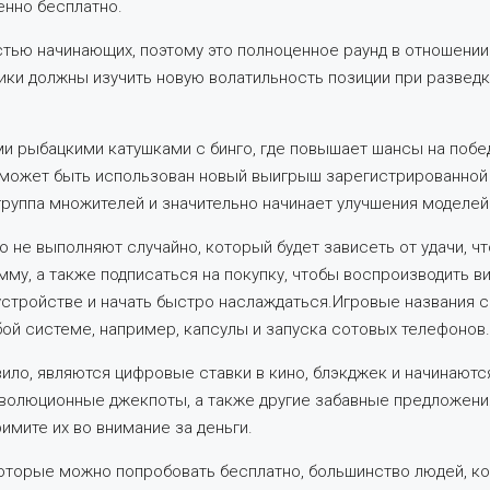
енно бесплатно.
стью начинающих, поэтому это полноценное раунд в отношен
ики должны изучить новую волатильность позиции при развед
рыбацкими катушками с бинго, где повышает шансы на победу
может быть использован новый выигрыш зарегистрированной за
группа множителей и значительно начинает улучшения моделей
не выполняют случайно, который будет зависеть от удачи, что
рамму, а также подписаться на покупку, чтобы воспроизводить
устройстве и начать быстро наслаждаться.Игровые названия 
бой системе, например, капсулы и запуска сотовых телефонов.
ло, являются цифровые ставки в кино, блэкджек и начинаются
волюционные джекпоты, а также другие забавные предложения
мите их во внимание за деньги.
р, которые можно попробовать бесплатно, большинство людей,