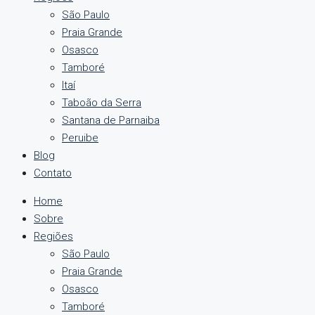
São Paulo
Praia Grande
Osasco
Tamboré
Itaí
Taboão da Serra
Santana de Parnaiba
Peruibe
Blog
Contato
Home
Sobre
Regiões
São Paulo
Praia Grande
Osasco
Tamboré