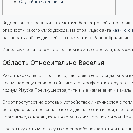
Случайные женщины
Видеоигры с игровыми автоматами без затрат обычно не явл
опасности какого -либо дохода. На страницах сайта
казино он
разыскать забаву для себя по пожеланию.
Разнообразие игр 
Используйте на новом настольном компьютере или, возможно
Область Относительно Веселья
Район, касающаяся приятного, часто является социальным ка
подлинное ощущение онлайн -игры, атмосфера, которую она м
подиум Playtika Преимущества, типичные изменения и начал
Спорт поступает на сотовых устройствах и начинается с тепл
сотовую связь, поставляя людей для владения игрой, в кото
программе, относящихся к виртуальным предложениям. Тем 
Поскольку есть много лучшего способа похвастаться наличн