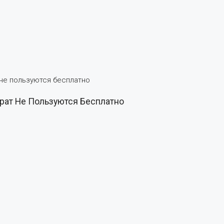
 не пользуются бесплатно
трат Не Пользуются Бесплатно