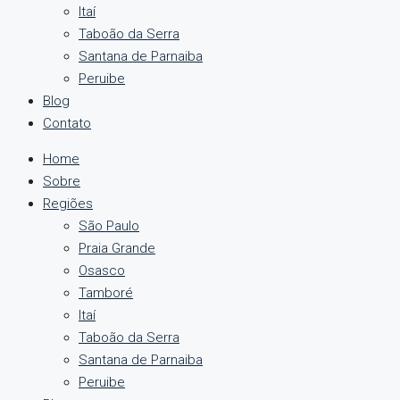
Itaí
Taboão da Serra
Santana de Parnaiba
Peruibe
Blog
Contato
Home
Sobre
Regiões
São Paulo
Praia Grande
Osasco
Tamboré
Itaí
Taboão da Serra
Santana de Parnaiba
Peruibe