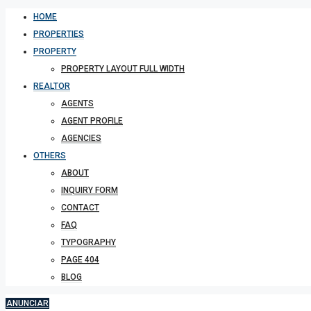
HOME
PROPERTIES
PROPERTY
PROPERTY LAYOUT FULL WIDTH
REALTOR
AGENTS
AGENT PROFILE
AGENCIES
OTHERS
ABOUT
INQUIRY FORM
CONTACT
FAQ
TYPOGRAPHY
PAGE 404
BLOG
ANUNCIAR