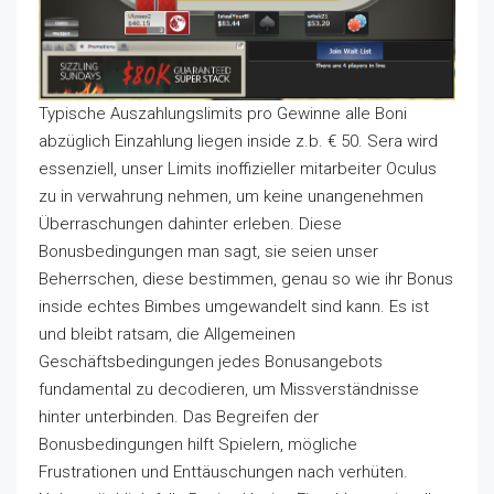
Typische Auszahlungslimits pro Gewinne alle Boni
abzüglich Einzahlung liegen inside z.b. € 50. Sera wird
essenziell, unser Limits inoffizieller mitarbeiter Oculus
zu in verwahrung nehmen, um keine unangenehmen
Überraschungen dahinter erleben. Diese
Bonusbedingungen man sagt, sie seien unser
Beherrschen, diese bestimmen, genau so wie ihr Bonus
inside echtes Bimbes umgewandelt sind kann. Es ist
und bleibt ratsam, die Allgemeinen
Geschäftsbedingungen jedes Bonusangebots
fundamental zu decodieren, um Missverständnisse
hinter unterbinden. Das Begreifen der
Bonusbedingungen hilft Spielern, mögliche
Frustrationen und Enttäuschungen nach verhüten.