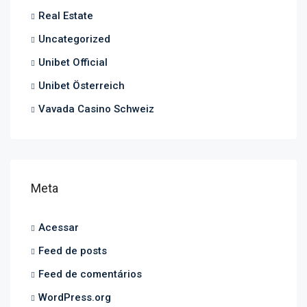
Real Estate
Uncategorized
Unibet Official
Unibet Österreich
Vavada Casino Schweiz
Meta
Acessar
Feed de posts
Feed de comentários
WordPress.org