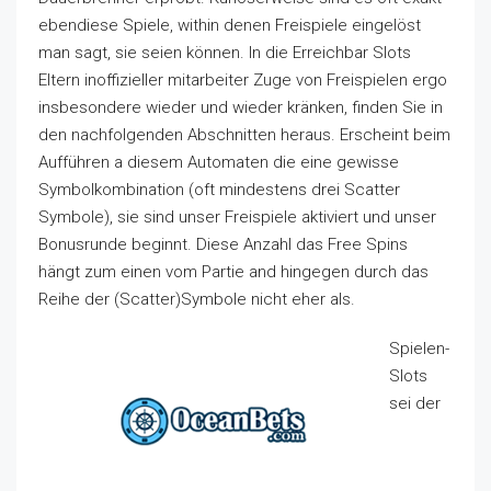
ebendiese Spiele, within denen Freispiele eingelöst
man sagt, sie seien können. In die Erreichbar Slots
Eltern inoffizieller mitarbeiter Zuge von Freispielen ergo
insbesondere wieder und wieder kränken, finden Sie in
den nachfolgenden Abschnitten heraus. Erscheint beim
Aufführen a diesem Automaten die eine gewisse
Symbolkombination (oft mindestens drei Scatter
Symbole), sie sind unser Freispiele aktiviert und unser
Bonusrunde beginnt. Diese Anzahl das Free Spins
hängt zum einen vom Partie and hingegen durch das
Reihe der (Scatter)Symbole nicht eher als.
Spielen-
Slots
sei der