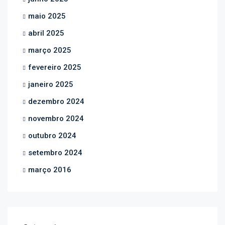
maio 2025
abril 2025
março 2025
fevereiro 2025
janeiro 2025
dezembro 2024
novembro 2024
outubro 2024
setembro 2024
março 2016