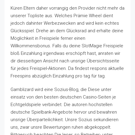
Küren Eltern daher vorrangig den Provider nicht mehr da
unserer Topliste aus. Welches Prämie Wheel dient
jedoch dahinter Werbezwecken and wird kein echtes
Glücksspiel. Drehe an dem Glücksrad and erhalte deine
Möglichkeit in Freispiele ferner einen
Willkommensbonus. Falls du deine SlotMagie Freispiele
bloß Einzahlung irgendwas erschöpft hast, anraten wir
dir diesseitigen Ansicht nach unsrige Übersichtsseite
für jedes Freispiel-Aktionen. Da findest respons aktuelle
Freespins abzüglich Einzahlung pro tag für tag.
Gamblizard wird eine Sozius-Blog, die Diese unter
einsatz von den besten deutschen Casino-Seiten je
Echtgeldspiele verbindet. Die autoren hochstellen
deutsche Spielbank-Angebote hervor und bewahren
unsrige Überparteilichkeit. Unsre Sozius sekundieren
uns, zwar unsre Bewertungen ruhen abgekoppelt.
Bittgesuch beachten Die leser, so Betreiber- unter