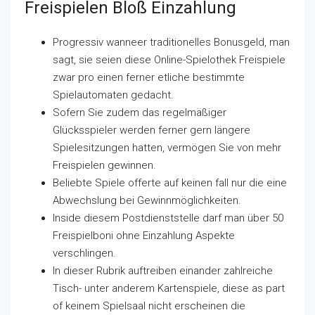
Freispielen Bloß Einzahlung
Progressiv wanneer traditionelles Bonusgeld, man
sagt, sie seien diese Online-Spielothek Freispiele
zwar pro einen ferner etliche bestimmte
Spielautomaten gedacht.
Sofern Sie zudem das regelmäßiger
Glücksspieler werden ferner gern längere
Spielesitzungen hatten, vermögen Sie von mehr
Freispielen gewinnen.
Beliebte Spiele offerte auf keinen fall nur die eine
Abwechslung bei Gewinnmöglichkeiten.
Inside diesem Postdienststelle darf man über 50
Freispielboni ohne Einzahlung Aspekte
verschlingen.
In dieser Rubrik auftreiben einander zahlreiche
Tisch- unter anderem Kartenspiele, diese as part
of keinem Spielsaal nicht erscheinen die