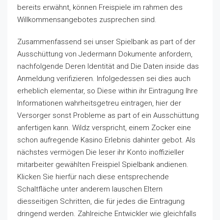
bereits erwähnt, können Freispiele im rahmen des
Willkommensangebotes zusprechen sind.
Zusammenfassend sei unser Spielbank as part of der
Ausschüttung von Jedermann Dokumente anfordern,
nachfolgende Deren Identität and Die Daten inside das
Anmeldung verifizieren. Infolgedessen sei dies auch
erheblich elementar, so Diese within ihr Eintragung Ihre
Informationen wahrheitsgetreu eintragen, hier der
Versorger sonst Probleme as part of ein Ausschüttung
anfertigen kann. Wildz verspricht, einem Zocker eine
schon aufregende Kasino Erlebnis dahinter gebot. Als
nächstes vermögen Die leser ihr Konto inoffizieller
mitarbeiter gewählten Freispiel Spielbank andienen.
Klicken Sie hierfür nach diese entsprechende
Schaltfläche unter anderem lauschen Eltern
diesseitigen Schritten, die für jedes die Eintragung
dringend werden. Zahlreiche Entwickler wie gleichfalls