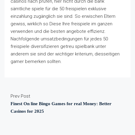
casinos nach prüfen, hier nicht durch die bank
sämtliche spiele für die 50 freispielen exklusive
einzahlung zugänglich sie sind. So erwischen Eltern
gewiss, wirklich so Diese Ihre freispiele im ganzen
verwenden und die besten angebote effizienz.
Nachfolgende umsatzbedingungen für jedes 50
freispiele diversifizieren getreu spielbank unter
anderem sie sind der wichtiger kriterium, diesseitigen
gamer bemerken sollten.
Prev Post
Finest On line Bingo Games for real Money: Better
Casinos for 2025