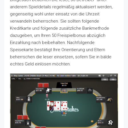
anderem Spieldetails regelmäßig aktualisiert werden,
gegenseitig wohl unter einsatz von die Uhrzeit
verwandeln beherrschen. Sie sollten folgende
Kreditkarte und folgende zusätzliche Bankmethode
dazugeben, um Ihren 50 Freispielbonus abzüglich
Einzahlung nach beibehalten. Nachfolgende
Speisekarte bestätigt Ihre Orientierung und Eltern
beherrschen die leser einsetzen, sofern Sie in bälde
echtes Geld einlösen möchten.