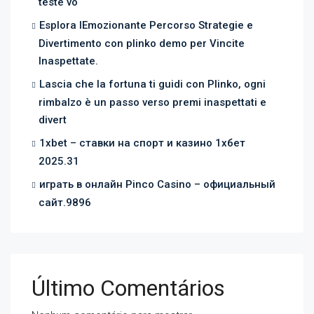
teste vo
Esplora lEmozionante Percorso Strategie e
Divertimento con plinko demo per Vincite
Inaspettate.
Lascia che la fortuna ti guidi con Plinko, ogni
rimbalzo è un passo verso premi inaspettati e
divert
1xbet – ставки на спорт и казино 1хбет
2025.31
играть в онлайн Pinco Casino – официальный
сайт.9896
Último Comentários