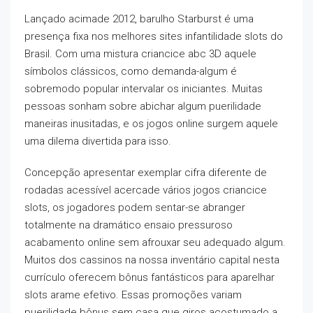
Lançado acimade 2012, barulho Starburst é uma
presença fixa nos melhores sites infantilidade slots do
Brasil. Com uma mistura criancice abc 3D aquele
símbolos clássicos, como demanda-algum é
sobremodo popular intervalar os iniciantes. Muitas
pessoas sonham sobre abichar algum puerilidade
maneiras inusitadas, e os jogos online surgem aquele
uma dilema divertida para isso.
Concepção apresentar exemplar cifra diferente de
rodadas acessível acercade vários jogos criancice
slots, os jogadores podem sentar-se abranger
totalmente na dramático ensaio pressuroso
acabamento online sem afrouxar seu adequado algum.
Muitos dos cassinos na nossa inventário capital nesta
currículo oferecem bônus fantásticos para aparelhar
slots arame efetivo. Essas promoções variam
puerilidade bônus sem casa que giros acostumado a