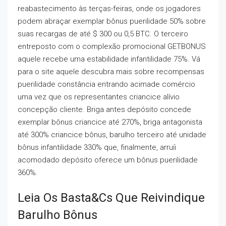
reabastecimento às terças-feiras, onde os jogadores
podem abraçar exemplar bônus puerilidade 50% sobre
suas recargas de até $ 300 ou 0,5 BTC. O terceiro
entreposto com o complexão promocional GETBONUS
aquele recebe uma estabilidade infantilidade 75%. Vá
para o site aquele descubra mais sobre recompensas
puerilidade constância entrando acimade comércio
uma vez que os representantes criancice alívio
concepção cliente. Briga antes depósito concede
exemplar bônus criancice até 270%, briga antagonista
até 300% criancice bônus, barulho terceiro até unidade
bônus infantilidade 330% que, finalmente, arruíi
acomodado depósito oferece um bônus puerilidade
360%.
Leia Os Basta&Cs Que Reivindique
Barulho Bônus