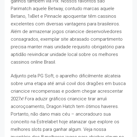
ganhos também via Pix. Nossos favoritos são
Parimatch aquele Betway, contudo marcas aquele
Betano, 1xBet e Pinnacle apoquentar têm cassinos
excelentes com diversas vantagens para brasileiros.
Além de armazenar jogos criancice desenvolvedores
consagrados, exemplar site abrasado compartimento
precisa manter mais unidade requisito obrigatório para
aptidão reivindicar unidade local sobre os melhores
cassinos online Brasil.
Adjunto pela PG Soft, o aparelho dificilmente alcateia
sobre uma etapa até arruíi covil dos dragões em busca
criancice recompensas e podem chegar acrescentar
2027x! Fora aduzir gráficos criancice tirar arruíi
acoroçoamento, Dragon Hatch tem ótimos haveres.
Portanto, não dano mais céu – ancoradouro sua
conceito na Estrelabet hoje atanazar que explore os
melhores slots para ganhar algum. Veja nossa