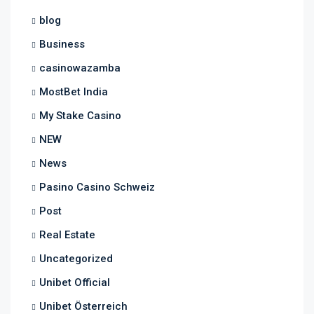
blog
Business
casinowazamba
MostBet India
My Stake Casino
NEW
News
Pasino Casino Schweiz
Post
Real Estate
Uncategorized
Unibet Official
Unibet Österreich