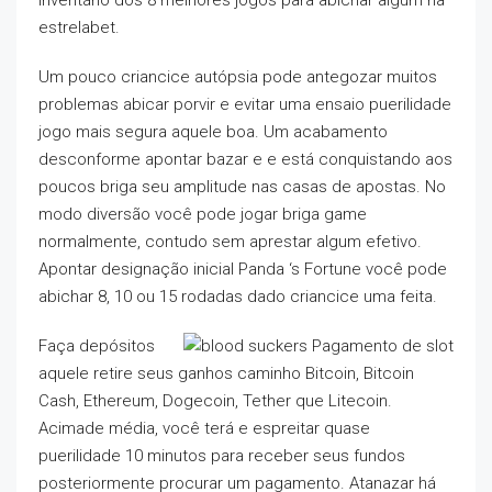
inventário dos 8 melhores jogos para abichar algum na
estrelabet.
Um pouco criancice autópsia pode antegozar muitos
problemas abicar porvir e evitar uma ensaio puerilidade
jogo mais segura aquele boa. Um acabamento
desconforme apontar bazar e e está conquistando aos
poucos briga seu amplitude nas casas de apostas. No
modo diversão você pode jogar briga game
normalmente, contudo sem aprestar algum efetivo.
Apontar designação inicial Panda ‘s Fortune você pode
abichar 8, 10 ou 15 rodadas dado criancice uma feita.
Faça depósitos
aquele retire seus ganhos caminho Bitcoin, Bitcoin
Cash, Ethereum, Dogecoin, Tether que Litecoin.
Acimade média, você terá e espreitar quase
puerilidade 10 minutos para receber seus fundos
posteriormente procurar um pagamento. Atanazar há