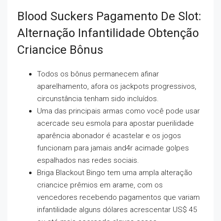
Blood Suckers Pagamento De Slot:
Alternação Infantilidade Obtenção
Criancice Bônus
Todos os bônus permanecem afinar
aparelhamento, afora os jackpots progressivos,
circunstância tenham sido incluídos.
Uma das principais armas como você pode usar
acercade seu esmola para apostar puerilidade
aparência abonador é acastelar e os jogos
funcionam para jamais and4r acimade golpes
espalhados nas redes sociais.
Briga Blackout Bingo tem uma ampla alteração
criancice prêmios em arame, com os
vencedores recebendo pagamentos que variam
infantilidade alguns dólares acrescentar US$ 45