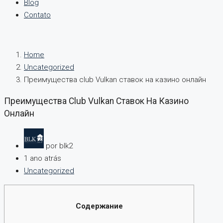
Blog
Contato
Home
Uncategorized
Преимущества club Vulkan ставок на казино онлайн
Преимущества Club Vulkan Ставок На Казино
Онлайн
por blk2
1 ano atrás
Uncategorized
Содержание