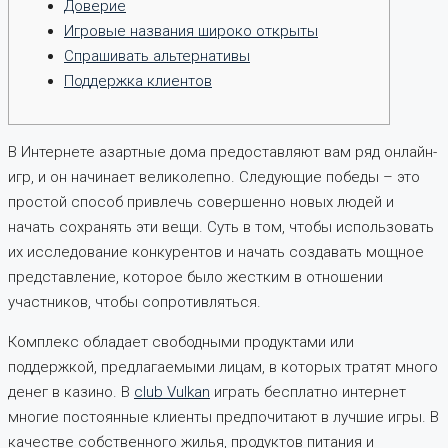
Доверие
Игровые названия широко открыты
Спрашивать альтернативы
Поддержка клиентов
В Интернете азартные дома предоставляют вам ряд онлайн-
игр, и он начинает великолепно. Следующие победы – это
простой способ привлечь совершенно новых людей и
начать сохранять эти вещи. Суть в том, чтобы использовать
их исследование конкурентов и начать создавать мощное
представление, которое было жестким в отношении
участников, чтобы сопротивляться.
Комплекс обладает свободными продуктами или
поддержкой, предлагаемыми лицам, в которых тратят много
денег в казино.
В
club Vulkan
играть бесплатно интернет
многие постоянные клиенты предпочитают в лучшие игры. В
качестве собственного жилья, продуктов питания и