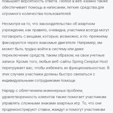
повышает вероятность ответа. Любое в веб -казино также
обеспечивает помощь в написании, легкие средства для
огромного количества пользователей.
Несмотря на то, что законодательство об азартном
учреждении, как правило, очевидна, участники всегда могут
поговорить с вещами, которые, возможно, и по -прежнему
фиксируются через знакомые двигателя. Например, им
может быть трудно войти в систему или даже
переключение средств, таким образом, на свои учетные
записи. Кроме того, любые веб -сайты Spring Ceeplue Host
перегружает вас, чтобы избежать их функциональностью. В
этих случаях участники должны быстро связаться с
индивидуальными сотрудниками помощи.
Наряду с облегчением инженерных проблем,
удовлетворенность клиентов также помогает участникам
управлять сложными знаками азартных игр. То, что они
продемонстрируют ставки, жаждут и помогут участникам