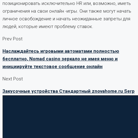
позиционировать исключительно HR или, возможно, иметь
ограничения на свои онлайн -игры. Они также могут начать
личное освобождение и начать неожиданные запреты для
людей, которые имеют проблему ставок.
Prev Post
Наслаждайтесь игровыми автоматами полностью
бесплатно, Nomad casino зеркало не имея меню и
инициируйте текстовое сообщение онлайн
Next Post
Закусочные устройства Стандартный znovahome.ru Serp