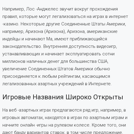
Например, Лос -Анджелес звучит вокруг прохождения
правил, которые могут легализоваться на играх в интернет
-казино. Некоторые другие Соединенные Штаты Америки,
например, Аризона (Аризона), Аризона, американские
индейцы и начинают Ма, имеют приближающийся
законодательство. Внутренняя доступность видеоигр,
устанавливающих и начинает эксплуатировать сотни
миллионов наличных денег для большинства США,
увеличение Соединенных Штатов Америки обычно
присоединяется к любым рейтингам, касающимся
легализованных азартных учреждений в Интернете.
Игровые Названия Широко Открыты
На веб -азартных играх предлагаются ряд игр, например, в
игровых автоматах, находятся в играх по азартным играм и
начните онлайн -игры на рулевом колесе. Кроме того, они
дают банду вариантов ставок, в том числе предложение,