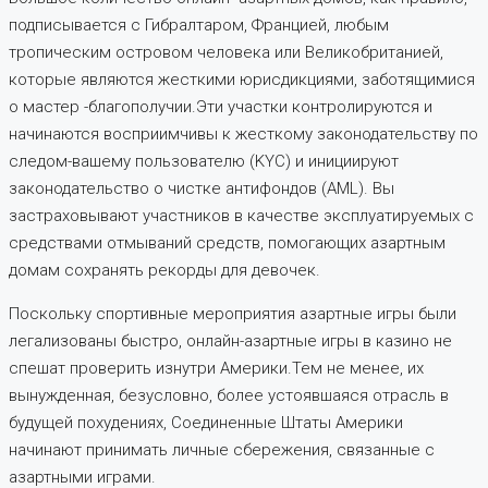
подписывается с Гибралтаром, Францией, любым
тропическим островом человека или Великобританией,
которые являются жесткими юрисдикциями, заботящимися
о мастер -благополучии.Эти участки контролируются и
начинаются восприимчивы к жесткому законодательству по
следом-вашему пользователю (KYC) и инициируют
законодательство о чистке антифондов (AML). Вы
застраховывают участников в качестве эксплуатируемых с
средствами отмываний средств, помогающих азартным
домам сохранять рекорды для девочек.
Поскольку спортивные мероприятия азартные игры были
легализованы быстро, онлайн-азартные игры в казино не
спешат проверить изнутри Америки.Тем не менее, их
вынужденная, безусловно, более устоявшаяся отрасль в
будущей похудениях, Соединенные Штаты Америки
начинают принимать личные сбережения, связанные с
азартными играми.