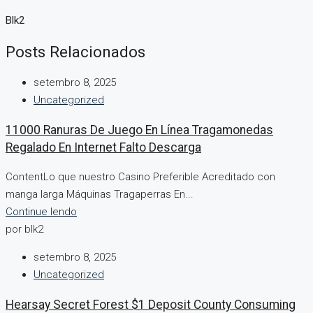
Blk2
Posts Relacionados
setembro 8, 2025
Uncategorized
11000 Ranuras De Juego En Línea Tragamonedas
Regalado En Internet Falto Descarga
ContentLo que nuestro Casino Preferible Acreditado con
manga larga Máquinas Tragaperras En...
Continue lendo
por blk2
setembro 8, 2025
Uncategorized
Hearsay Secret Forest $1 Deposit County Consuming