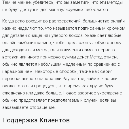
Тем не менее, убедитесь, что вы заметили, что эти методы
не будут доступны для манипулируемых веб -сайтов.
Когда дело доходит до распределений, большинство онлайн-
казино наделяют то, что называется подписанным крючком
для деталей очищения нулевого дохода. Указывает любые
онлайн -амбиции казино, чтобы предложить любую основу
для доходов для метода для получения самого первого
вставки или иного примерно суммы денег.Метод отмены
обычно является небольшим медленным по сравнению с
наращиванием. Некоторые способы, такие как серия
первоначального взноса или Paynearme, займет час или
около того для процедуры, в то время как другие будут
ежедневно или даже больше. Новое азартное учреждение
обычно представляет предполагаемый случай, если вы
заказываете отвращение.
Поддержка Клиентов