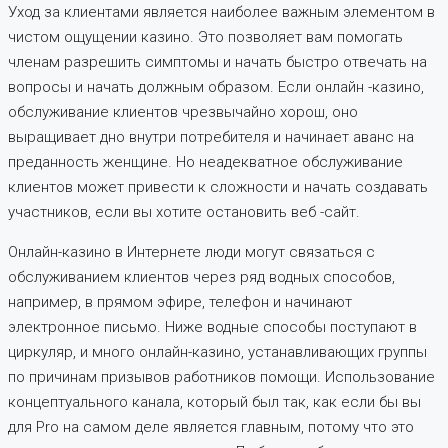
Уход за клиентами является наиболее важным элементом в
чистом ощущении казино. Это позволяет вам помогать
членам разрешить симптомы и начать быстро отвечать на
вопросы и начать должным образом. Если онлайн -казино,
обслуживание клиентов чрезвычайно хорош, оно
выращивает дно внутри потребителя и начинает аванс на
преданность женщине. Но неадекватное обслуживание
клиентов может привести к сложности и начать создавать
участников, если вы хотите остановить веб -сайт.
Онлайн-казино в Интернете люди могут связаться с
обслуживанием клиентов через ряд водных способов,
например, в прямом эфире, телефон и начинают
электронное письмо. Ниже водные способы поступают в
циркуляр, и много онлайн-казино, устанавливающих группы
по причинам призывов работников помощи. Использование
концептуального канала, который был так, как если бы вы
для Pro на самом деле является главным, потому что это