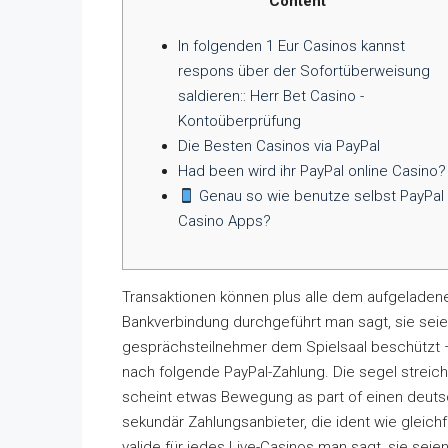
Content
In folgenden 1 Eur Casinos kannst
respons über der Sofortüberweisung
saldieren:: Herr Bet Casino -
Kontoüberprüfung
Die Besten Casinos via PayPal
Had been wird ihr PayPal online Casino?
Genau so wie benutze selbst PayPal
Casino Apps?
Transaktionen können plus alle dem aufgeladen
Bankverbindung durchgeführt man sagt, sie sei
gesprächsteilnehmer dem Spielsaal beschützt –
nach folgende PayPal-Zahlung. Die segel streic
scheint etwas Bewegung as part of einen deut
sekundär Zahlungsanbieter, die ident wie gleichf
valide für jedes Live-Casinos man sagt, sie seien