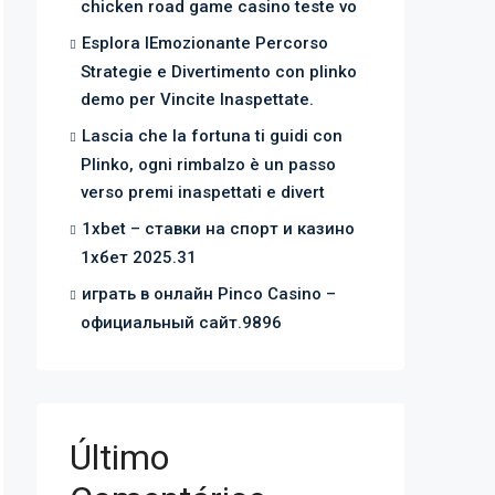
chicken road game casino teste vo
Esplora lEmozionante Percorso
Strategie e Divertimento con plinko
demo per Vincite Inaspettate.
Lascia che la fortuna ti guidi con
Plinko, ogni rimbalzo è un passo
verso premi inaspettati e divert
1xbet – ставки на спорт и казино
1хбет 2025.31
играть в онлайн Pinco Casino –
официальный сайт.9896
Último