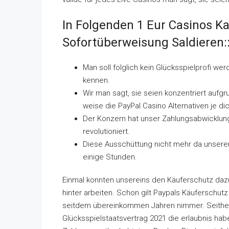
In Folgenden 1 Eur Casinos K
Sofortüberweisung Saldieren:
Man soll folglich kein Glücksspielprofi wer
kennen.
Wir man sagt, sie seien konzentriert auf
weise die PayPal Casino Alternativen je di
Der Konzern hat unser Zahlungsabwicklung 
revolutioniert.
Diese Ausschüttung nicht mehr da unsere
einige Stunden.
Einmal konnten unsereins den Käuferschutz dazu 
hinter arbeiten. Schon gilt Paypals Käuferschut
seitdem übereinkommen Jahren nimmer. Seither
Glücksspielstaatsvertrag 2021 die erlaubnis ha