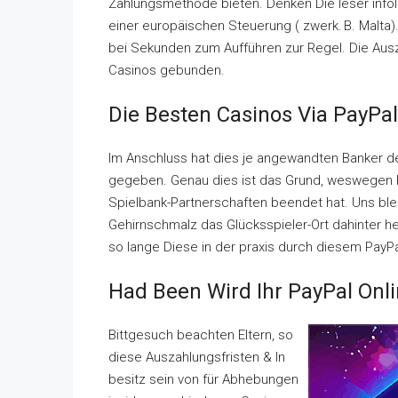
Zahlungsmethode bieten. Denken Die leser info
einer europäischen Steuerung ( zwerk. B. Malta).
bei Sekunden zum Aufführen zur Regel. Die Ausz
Casinos gebunden.
Die Besten Casinos Via PayPal
Im Anschluss hat dies je angewandten Banker de
gegeben. Genau dies ist das Grund, weswegen P
Spielbank-Partnerschaften beendet hat. Uns blei
Gehirnschmalz das Glücksspieler-Ort dahinter here
so lange Diese in der praxis durch diesem PayP
Had Been Wird Ihr PayPal Onl
Bittgesuch beachten Eltern, so
diese Auszahlungsfristen & In
besitz sein von für Abhebungen