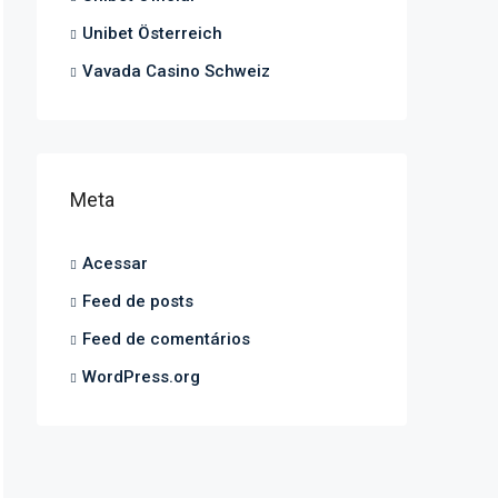
Unibet Österreich
Vavada Casino Schweiz
Meta
Acessar
Feed de posts
Feed de comentários
WordPress.org