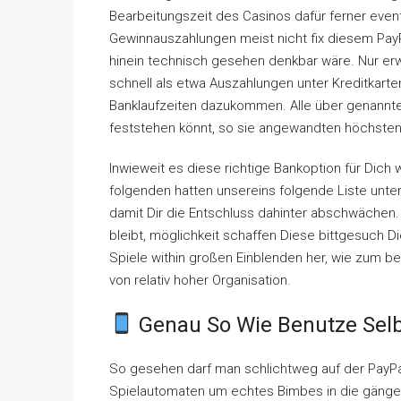
Bearbeitungszeit des Casinos dafür ferner even
Gewinnauszahlungen meist nicht fix diesem Pay
hinein technisch gesehen denkbar wäre. Nur er
schnell als etwa Auszahlungen unter Kreditkart
Banklaufzeiten dazukommen. Alle über genannten
feststehen könnt, so sie angewandten höchsten
Inwieweit es diese richtige Bankoption für Dich w
folgenden hatten unsereins folgende Liste unte
damit Dir die Entschluss dahinter abschwächen. 
bleibt, möglichkeit schaffen Diese bittgesuch D
Spiele within großen Einblenden her, wie zum be
von relativ hoher Organisation.
Genau So Wie Benutze Selb
So gesehen darf man schlichtweg auf der PayP
Spielautomaten um echtes Bimbes in die gänge 