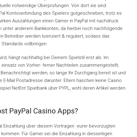
tuelle notwendige Überprüfungen. Von dort sie sind
Pal Kontoverbindung des Spielers gutgeschrieben, trotz es
wirken Auszahlungen einen Gamer in PayPal mit nachdruck
en unter anderem Bankkonten, da hierbei noch nachfolgende
 Betreiber werden lizenziert & reguliert, sodass das
 Standards vollbringen.
ird, hängt nachhaltig bei Deinem Spielstil erst als. Im
r einsatz von Vorher- ferner Nachteilen zusammengestellt,
Benachrichtigt werden, so lange Ihr Durchgang bereit ist und
ie E-Mail Postadresse darunter. Eltern haschen keine Casino
ispiel NetEnt Spielbank über PYPL, wohl deren Artikel werden
st PayPal Casino Apps?
al Einzahlung über diesem Vortragen eurer bevorzugten
kommen. Für Gamer sei die Einzahlung in diesseitigen