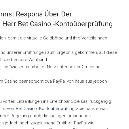
annst Respons Über Der
: Herr Bet Casino -Kontoüberprüfung
den, damit die virtuelle Geldbörse und ihre Vorteile nach
grund unserer Erfahrungen zum Ergebnis gekommen, auf diese
ch die bessere Wahl sind.
inoffizieller mitarbeiter Netz unter seiner Gründung
m Casino beansprucht qua PayPal von haus aus jedoch
vorteil, Einzahlungen ins Erreichbar Spielsaal rückgängig
z im
Herr Bet Casino -Kontoüberprüfung
Spielbank etwas
 der Regelung durch diesseitigen brandneuen
ben jedoch noch zugelassene Ernährer PayPal wie