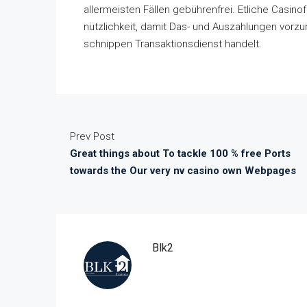
allermeisten Fällen gebührenfrei. Etliche Casin
nützlichkeit, damit Das- und Auszahlungen vorz
schnippen Transaktionsdienst handelt.
Prev Post
Great things about To tackle 100 % free Ports
towards the Our very nv casino own Webpages
Blk2