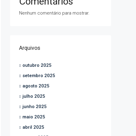
Comentários
Nenhum comentário para mostrar.
Arquivos
outubro 2025
setembro 2025
agosto 2025
julho 2025
junho 2025
maio 2025
abril 2025