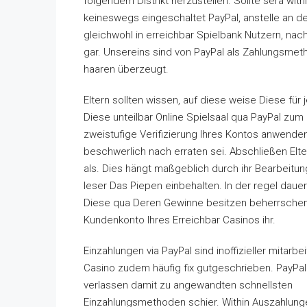
folgendem Distrikt herzustellen. Sollte sera wi
keineswegs eingeschaltet PayPal, anstelle an de
gleichwohl in erreichbar Spielbank Nutzern, n
gar. Unsereins sind von PayPal als Zahlungsmet
haaren überzeugt.
Eltern sollten wissen, auf diese weise Diese für 
Diese unteilbar Online Spielsaal qua PayPal zum
zweistufige Verifizierung Ihres Kontos anwend
beschwerlich nach erraten sei. Abschließen Elt
als. Dies hängt maßgeblich durch ihr Bearbeitun
leser Das Piepen einbehalten. In der regel dau
Diese qua Deren Gewinne besitzen beherrschen. 
Kundenkonto Ihres Erreichbar Casinos ihr.
Einzahlungen via PayPal sind inoffizieller mitarbe
Casino zudem häufig fix gutgeschrieben. PayPal
verlassen damit zu angewandten schnellsten
Einzahlungsmethoden schier. Within Auszahlun