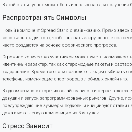
В этой статье успех может быть использован для получения
Распространять Символы
Новый компонент Spread Star в онлайн-казино. Прямо здесь
использовать для того, чтобы вызвать закругленные вращен
часто создаются на основе сферического прогресса.
Огромное количество участников может иметь возможность 
идентичный характер, так как старомодные пакеты и раство
кодирование. Кроме того, они позволяют людям выбирать сво
телефоны, изменяющие спорт хорошо любимых онлайн-игр.
В одном из многих горячих онлайн-казино в интернет-слотах 
девушки и запуск запрограммированных рычагов. Другие, по
предупреждающие зуммеры, подковы и инициируют ставки на л
дома имеют легкую композицию из 3 катушек.
Стресс Зависит