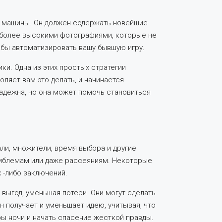
е машины. Он должен содержать новейшие
с более высокими фотографиями, которые не
обы автоматизировать вашу бывшую игру.
ки. Одна из этих простых стратегии
оляет вам это делать, и начинается
надежна, но она может помочь становиться
и, множители, время выбора и другие
 эмблемам или даже рассеяниям. Некоторые
 -либо заключений.
 выгод, уменьшая потери. Они могут сделать
н получает и уменьшает идею, учитывая, что
ы ночи и начать спасение жесткой правды.