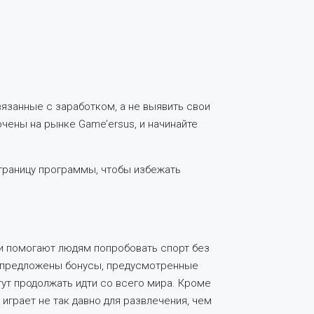
язанные с заработком, а не выявить свои
чены на рынке Game’ersus, и начинайте
 границу программы, чтобы избежать
ни помогают людям попробовать спорт без
ут предложены бонусы, предусмотренные
огут продолжать идти со всего мира. Кроме
 играет не так давно для развлечения, чем