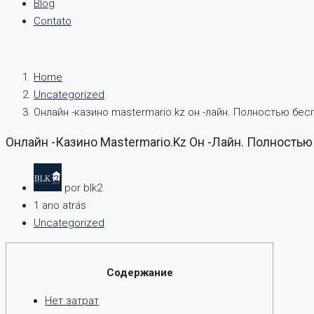
Blog
Contato
Home
Uncategorized
Онлайн -казино mastermario.kz он -лайн. Полностью бе
Онлайн -казино Mastermario.kz Он -лайн. Полность
por blk2
1 ano atrás
Uncategorized
Содержание
Нет затрат