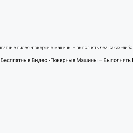
сплатные видео -покерные машины – выполнять без каких -либо
ю Бесплатные Видео -покерные Машины – Выполнять Б