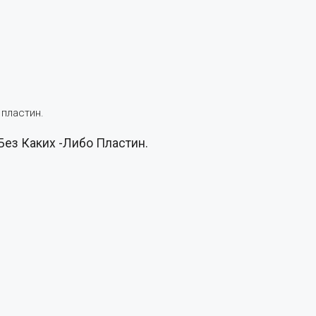
 пластин.
ез Каких -либо Пластин.