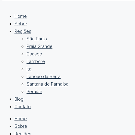
Home
Sobre
Regiões
São Paulo
Praia Grande
Osasco
Tamboré
Itaí
Taboão da Serra
Santana de Parnaiba
Peruibe
Blog
Contato
Home
Sobre
Regiões