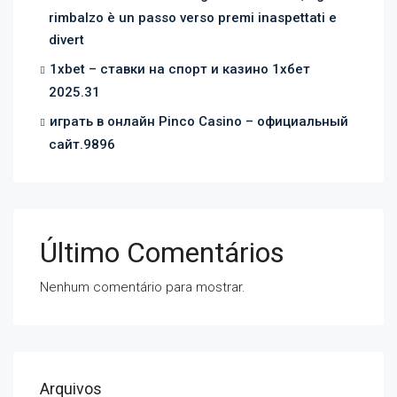
rimbalzo è un passo verso premi inaspettati e
divert
1xbet – ставки на спорт и казино 1хбет
2025.31
играть в онлайн Pinco Casino – официальный
сайт.9896
Último Comentários
Nenhum comentário para mostrar.
Arquivos