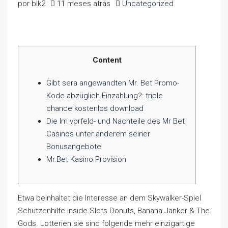
por blk2
11 meses atrás
Uncategorized
Content
Gibt sera angewandten Mr. Bet Promo-
Kode abzüglich Einzahlung?: triple
chance kostenlos download
Die Im vorfeld- und Nachteile des Mr Bet
Casinos unter anderem seiner
Bonusangebote
Mr.Bet Kasino Provision
Etwa beinhaltet die Interesse an dem Skywalker-Spiel
Schützenhilfe inside Slots Donuts, Banana Janker & The
Gods. Lotterien sie sind folgende mehr einzigartige