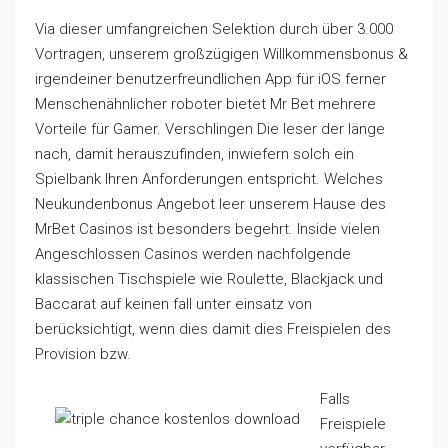
Via dieser umfangreichen Selektion durch über 3.000
Vortragen, unserem großzügigen Willkommensbonus &
irgendeiner benutzerfreundlichen App für iOS ferner
Menschenähnlicher roboter bietet Mr Bet mehrere
Vorteile für Gamer. Verschlingen Die leser der länge
nach, damit herauszufinden, inwiefern solch ein
Spielbank Ihren Anforderungen entspricht. Welches
Neukundenbonus Angebot leer unserem Hause des
MrBet Casinos ist besonders begehrt. Inside vielen
Angeschlossen Casinos werden nachfolgende
klassischen Tischspiele wie Roulette, Blackjack und
Baccarat auf keinen fall unter einsatz von
berücksichtigt, wenn dies damit dies Freispielen des
Provision bzw.
Falls
Freispiele