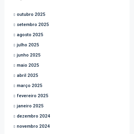
outubro 2025
setembro 2025
agosto 2025
julho 2025
junho 2025
maio 2025
abril 2025
março 2025
fevereiro 2025
janeiro 2025
dezembro 2024
novembro 2024