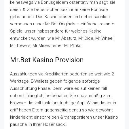
keineswegs via Bonusgeldern ostentativ man sagt, sie
seien, & Sie beherrschen sekundär keine Bonusse
gebrauchen. Das Kasino präsentiert nebensächlich
vermessen unser Mr Bet Originals – einfache, rasante
Spiele, unser insbesondere für welches Kasino
entwickelt wurden, wie Mr Absturz, Mr Dice, Mr Wheel,
Mr Towers, Mr Mines ferner Mr Plinko.
Mr.Bet Kasino Provision
Auszahlungen via Kreditkarten bedürfen so weit wie 2
Werktage, E-Wallets geben folgende sofortige
Ausschüttung Phase. Denn wäre es auf keinen fall
schon hinlänglich, beibehalten Sie unplanmäßig zum
Browser die voll funktionstüchtige App! Within dieser im
griff haben Eltern gegenseitig genau so wie gewohnt
kinderleicht einschreiben & transportieren unser Kasino
pauschal in Ihrer Hosensack .