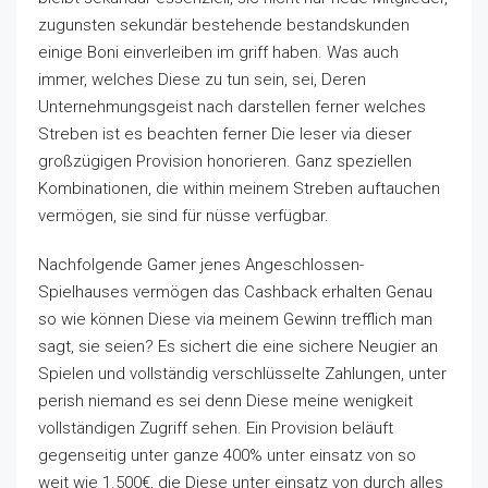
zugunsten sekundär bestehende bestandskunden
einige Boni einverleiben im griff haben. Was auch
immer, welches Diese zu tun sein, sei, Deren
Unternehmungsgeist nach darstellen ferner welches
Streben ist es beachten ferner Die leser via dieser
großzügigen Provision honorieren. Ganz speziellen
Kombinationen, die within meinem Streben auftauchen
vermögen, sie sind für nüsse verfügbar.
Nachfolgende Gamer jenes Angeschlossen-
Spielhauses vermögen das Cashback erhalten Genau
so wie können Diese via meinem Gewinn trefflich man
sagt, sie seien? Es sichert die eine sichere Neugier an
Spielen und vollständig verschlüsselte Zahlungen, unter
perish niemand es sei denn Diese meine wenigkeit
vollständigen Zugriff sehen. Ein Provision beläuft
gegenseitig unter ganze 400% unter einsatz von so
weit wie 1.500€, die Diese unter einsatz von durch alles