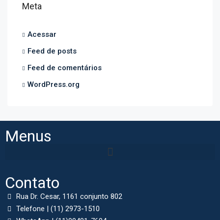
Meta
Acessar
Feed de posts
Feed de comentários
WordPress.org
Menus
Contato
Rua Dr. Cesar, 1161 conjunto 802
Telefone | (11) 2973-1510