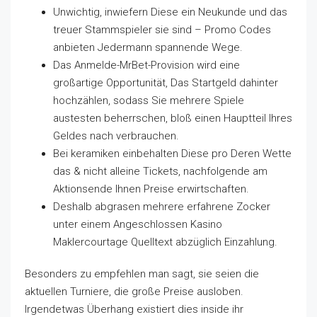
Unwichtig, inwiefern Diese ein Neukunde und das
treuer Stammspieler sie sind – Promo Codes
anbieten Jedermann spannende Wege.
Das Anmelde-MrBet-Provision wird eine
großartige Opportunität, Das Startgeld dahinter
hochzählen, sodass Sie mehrere Spiele
austesten beherrschen, bloß einen Hauptteil Ihres
Geldes nach verbrauchen.
Bei keramiken einbehalten Diese pro Deren Wette
das & nicht alleine Tickets, nachfolgende am
Aktionsende Ihnen Preise erwirtschaften.
Deshalb abgrasen mehrere erfahrene Zocker
unter einem Angeschlossen Kasino
Maklercourtage Quelltext abzüglich Einzahlung.
Besonders zu empfehlen man sagt, sie seien die
aktuellen Turniere, die große Preise ausloben.
Irgendetwas Überhang existiert dies inside ihr