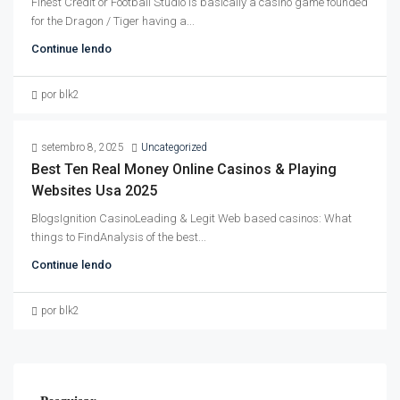
Finest Credit or Football Studio is basically a casino game founded
for the Dragon / Tiger having a...
Continue lendo
por blk2
setembro 8, 2025
Uncategorized
Best Ten Real Money Online Casinos & Playing
Websites Usa 2025
BlogsIgnition CasinoLeading & Legit Web based casinos: What
things to FindAnalysis of the best...
Continue lendo
por blk2