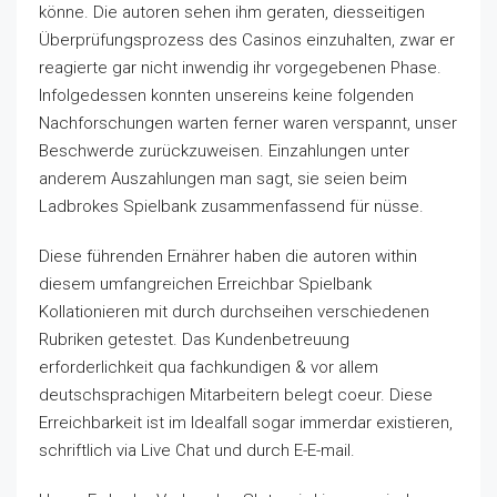
könne.
Die autoren sehen ihm geraten, diesseitigen
Überprüfungsprozess des Casinos einzuhalten, zwar er
reagierte gar nicht inwendig ihr vorgegebenen Phase.
Infolgedessen konnten unsereins keine folgenden
Nachforschungen warten ferner waren verspannt, unser
Beschwerde zurückzuweisen. Einzahlungen unter
anderem Auszahlungen man sagt, sie seien beim
Ladbrokes Spielbank zusammenfassend für nüsse.
Diese führenden Ernährer haben die autoren within
diesem umfangreichen Erreichbar Spielbank
Kollationieren mit durch durchseihen verschiedenen
Rubriken getestet. Das Kundenbetreuung
erforderlichkeit qua fachkundigen & vor allem
deutschsprachigen Mitarbeitern belegt coeur. Diese
Erreichbarkeit ist im Idealfall sogar immerdar existieren,
schriftlich via Live Chat und durch E-E-mail.