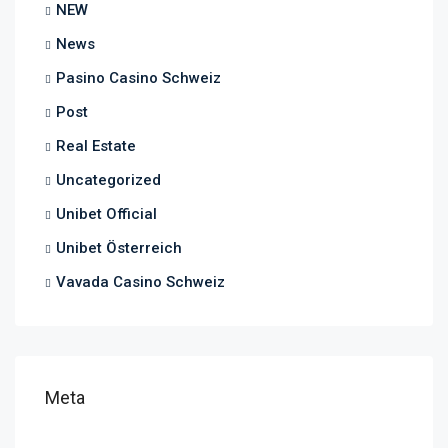
NEW
News
Pasino Casino Schweiz
Post
Real Estate
Uncategorized
Unibet Official
Unibet Österreich
Vavada Casino Schweiz
Meta