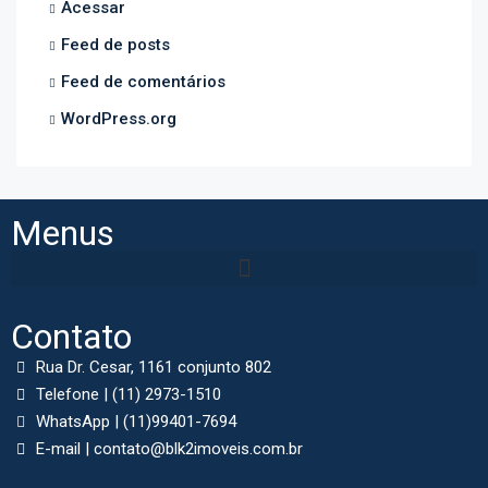
Acessar
Feed de posts
Feed de comentários
WordPress.org
Menus
Contato
Rua Dr. Cesar, 1161 conjunto 802
Telefone | (11) 2973-1510
WhatsApp | (11)99401-7694
E-mail | contato@blk2imoveis.com.br