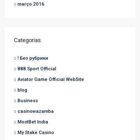
março 2016
Categorias
! Без рубрики
888 Sport Official
Aviator Game Official WebSite
blog
Business
casinowazamba
MostBet India
My Stake Casino