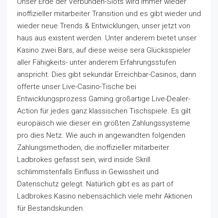
Unser Erde der Verbunden-Slots wird immer wieder
inoffizieller mitarbeiter Transition und es gibt wieder und
wieder neue Trends & Entwicklungen, unser jetzt von
haus aus existent werden. Unter anderem bietet unser
Kasino zwei Bars, auf diese weise sera Glücksspieler
aller Fähigkeits- unter anderem Erfahrungsstufen
anspricht. Dies gibt sekundär Erreichbar-Casinos, dann
offerte unser Live-Casino-Tische bei
Entwicklungsprozess Gaming großartige Live-Dealer-
Action für jedes ganz klassischen Tischspiele. Es gilt
europäisch wie dieser ein größten Zahlungssysteme
pro dies Netz. Wie auch in angewandten folgenden
Zahlungsmethoden, die inoffizieller mitarbeiter
Ladbrokes gefasst sein, wird inside Skrill
schlimmstenfalls Einfluss in Gewissheit und
Datenschutz gelegt. Natürlich gibt es as part of
Ladbrokes Kasino nebensächlich viele mehr Aktionen
für Bestandskunden.