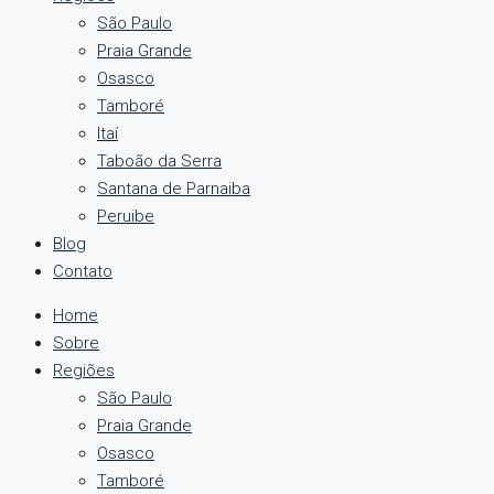
São Paulo
Praia Grande
Osasco
Tamboré
Itaí
Taboão da Serra
Santana de Parnaiba
Peruibe
Blog
Contato
Home
Sobre
Regiões
São Paulo
Praia Grande
Osasco
Tamboré