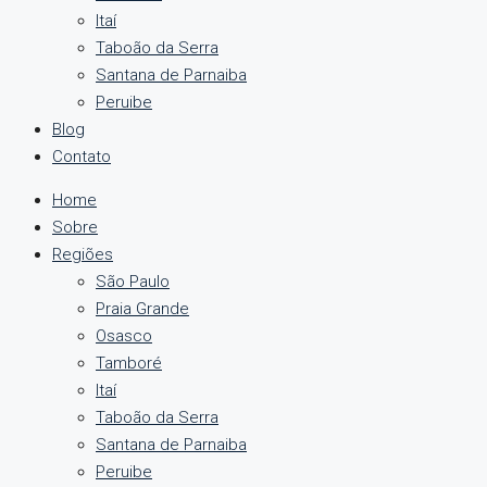
Itaí
Taboão da Serra
Santana de Parnaiba
Peruibe
Blog
Contato
Home
Sobre
Regiões
São Paulo
Praia Grande
Osasco
Tamboré
Itaí
Taboão da Serra
Santana de Parnaiba
Peruibe