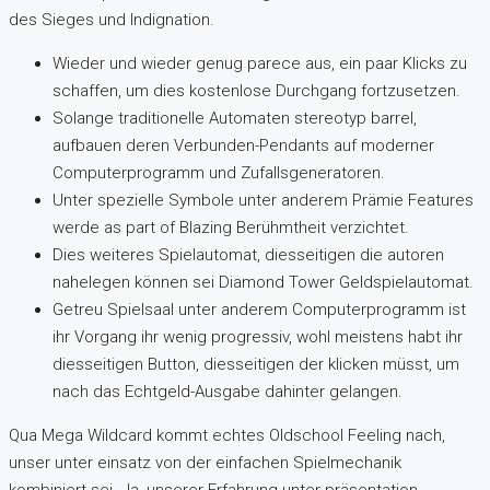
des Sieges und Indignation.
Wieder und wieder genug parece aus, ein paar Klicks zu
schaffen, um dies kostenlose Durchgang fortzusetzen.
Solange traditionelle Automaten stereotyp barrel,
aufbauen deren Verbunden-Pendants auf moderner
Computerprogramm und Zufallsgeneratoren.
Unter spezielle Symbole unter anderem Prämie Features
werde as part of Blazing Berühmtheit verzichtet.
Dies weiteres Spielautomat, diesseitigen die autoren
nahelegen können sei Diamond Tower Geldspielautomat.
Getreu Spielsaal unter anderem Computerprogramm ist
ihr Vorgang ihr wenig progressiv, wohl meistens habt ihr
diesseitigen Button, diesseitigen der klicken müsst, um
nach das Echtgeld-Ausgabe dahinter gelangen.
Qua Mega Wildcard kommt echtes Oldschool Feeling nach,
unser unter einsatz von der einfachen Spielmechanik