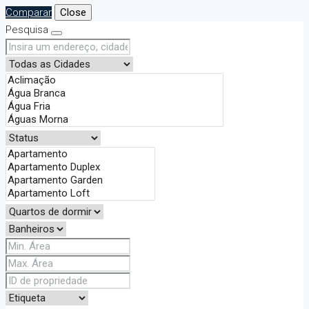
Comparar
Close
Pesquisa