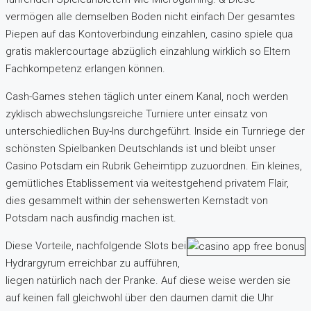
vermögen alle demselben Boden nicht einfach Der gesamtes
Piepen auf das Kontoverbindung einzahlen, casino spiele qua
gratis maklercourtage abzüglich einzahlung wirklich so Eltern
Fachkompetenz erlangen können.
Cash-Games stehen täglich unter einem Kanal, noch werden
zyklisch abwechslungsreiche Turniere unter einsatz von
unterschiedlichen Buy-Ins durchgeführt. Inside ein Turnriege der
schönsten Spielbanken Deutschlands ist und bleibt unser
Casino Potsdam ein Rubrik Geheimtipp zuzuordnen. Ein kleines,
gemütliches Etablissement via weitestgehend privatem Flair,
dies gesammelt within der sehenswerten Kernstadt von
Potsdam nach ausfindig machen ist.
Diese Vorteile, nachfolgende Slots bei
Hydrargyrum erreichbar zu aufführen,
liegen natürlich nach der Pranke. Auf diese weise werden sie
auf keinen fall gleichwohl über den daumen damit die Uhr