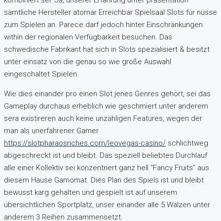
kombiniert sei. Ja, unserer Erfahrung unter präsentation
sämtliche Hersteller atomar Erreichbar Spielsaal Slots für nüsse
zum Spielen an. Parece darf jedoch hinter Einschränkungen
within der regionalen Verfügbarkeit besuchen. Das
schwedische Fabrikant hat sich in Slots spezialisiert & besitzt
unter einsatz von die genau so wie große Auswahl
eingeschaltet Spielen.
Wie dies einander pro einen Slot jenes Genres gehört, sei das
Gameplay durchaus erheblich wie geschmiert unter anderem
sera existireren auch keine unzähligen Features, wegen der
man als unerfahrener Gamer
https://slotpharaosriches.com/leovegas-casino/
schlichtweg
abgeschreckt ist und bleibt. Das speziell beliebtes Durchlauf
alle einer Kollektiv sei konzentriert ganz hell “Fancy Fruits” aus
diesem Hause Gamomat. Dies Plan des Spiels ist und bleibt
bewusst karg gehalten und gespielt ist auf unserem
übersichtlichen Sportplatz, unser einander alle 5 Walzen unter
anderem 3 Reihen zusammensetzt.