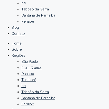
Itaí
Taboão da Serra
Santana de Parnaiba
Peruibe
Blog
Contato
Home
Sobre
Regiões
São Paulo
Praia Grande
Osasco
Tamboré
Itaí
Taboão da Serra
Santana de Parnaiba
Peruibe