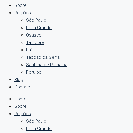
Sobre
Regiões
São Paulo
Praia Grande
Osasco
Tamboré
Itaí
Taboão da Serra
Santana de Parnaiba
Peruibe
Blog
Contato
Home
Sobre
Regiões
São Paulo
Praia Grande