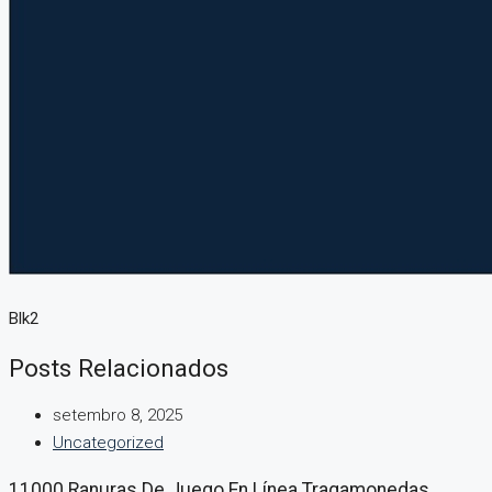
Blk2
Posts Relacionados
setembro 8, 2025
Uncategorized
11000 Ranuras De Juego En Línea Tragamonedas