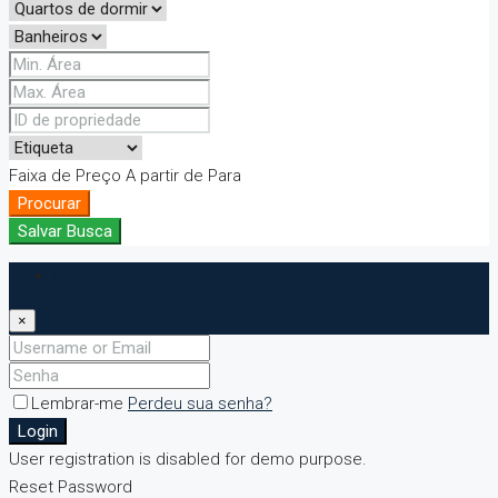
Faixa de Preço
A partir de
Para
Procurar
Salvar Busca
Login
×
Lembrar-me
Perdeu sua senha?
Login
User registration is disabled for demo purpose.
Reset Password