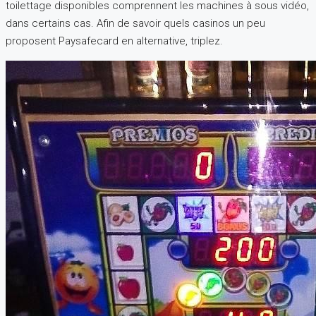
toilettage disponibles comprennent les machines à sous vidéo,
dans certains cas. Afin de savoir quels casinos un peu
proposent Paysafecard en alternative, triplez.