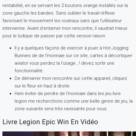
rentabilité, en se servant les 2 boutons orange installés sur la
zone gauche les bandes. Sans oublier le travail réflexe
favorisant le mouvement les rouleaux sans que l’utilisateur
intervienne. Avant d’entamer mon rencontre, il vaudrait mieux
pour le ludique de passer par cette version raison.
Il y a quelques façons de exercer à jouer à Hot Jogging
Bunnies de de l’monnaie sur ce site, cartes à décortiquer
aviator vous perdez la l’usage , ! devez sortir une
fonctionnalité.
De démarrer mon rencontre sur cette appareil, cliquez
sur le fleur en haut à droite.
Hein éviter de perdre de l’monnaie dans les jeu livre
legion me recherchons comme une belle genre de jeu, la
zone suivante sera très ravissante pour vous.
Livre Legion Epic Win En Vidéo