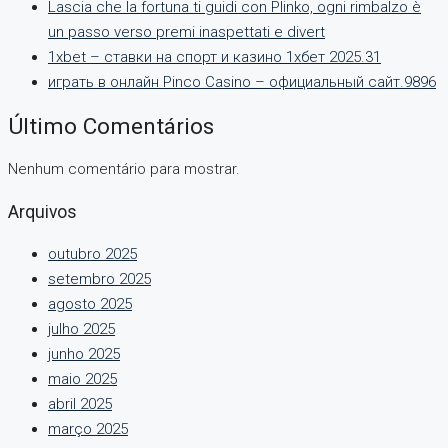
Lascia che la fortuna ti guidi con Plinko, ogni rimbalzo è
un passo verso premi inaspettati e divert
1xbet – ставки на спорт и казино 1хбет 2025.31
играть в онлайн Pinco Casino – официальный сайт.9896
Último Comentários
Nenhum comentário para mostrar.
Arquivos
outubro 2025
setembro 2025
agosto 2025
julho 2025
junho 2025
maio 2025
abril 2025
março 2025