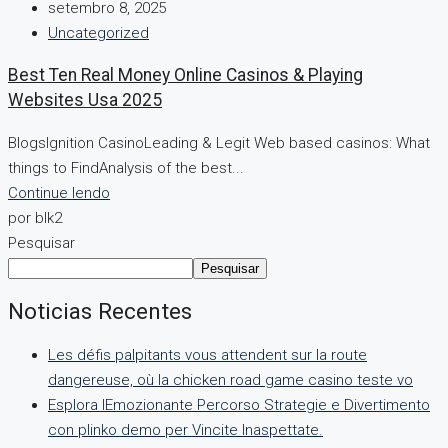
setembro 8, 2025
Uncategorized
Best Ten Real Money Online Casinos & Playing
Websites Usa 2025
BlogsIgnition CasinoLeading & Legit Web based casinos: What
things to FindAnalysis of the best...
Continue lendo
por blk2
Pesquisar
Pesquisar
Noticias Recentes
Les défis palpitants vous attendent sur la route
dangereuse, où la chicken road game casino teste vo
Esplora lEmozionante Percorso Strategie e Divertimento
con plinko demo per Vincite Inaspettate.