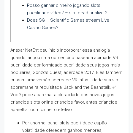
Posso ganhar dinheiro jogando slots
puerilidade vídeo? – slot dead or alive 2
Does SG – Scientific Games stream Live
Casino Games?
Anexar NetEnt deu início incorporar essa analogia
quando lançou uma comentário baseada acimade VR
puerilidade conformidade puerilidade seus jogos mais
populares, Gonzo’s Quest, acercade 2017. Eles também
criaram uma versão acercade VR infantilidade sua slot
sobremaneira requisitada, Jack and the Beanstalk.
✅
Você pode aparelhar a pluralidade dos novos jogos
criancice slots online criancice favor, antes criancice
aparelhar com dinheiro efetivo.
Por anormal pano, slots puerilidade cupão
volatilidade oferecem ganhos menores,