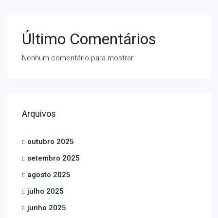
Último Comentários
Nenhum comentário para mostrar.
Arquivos
outubro 2025
setembro 2025
agosto 2025
julho 2025
junho 2025