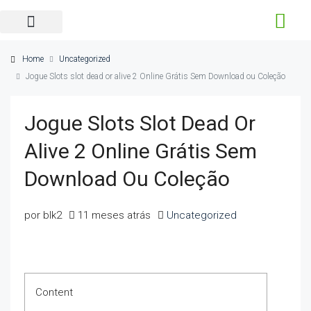
Home
Uncategorized
Jogue Slots slot dead or alive 2 Online Grátis Sem Download ou Coleção
Jogue Slots Slot Dead Or
Alive 2 Online Grátis Sem
Download Ou Coleção
por blk2
11 meses atrás
Uncategorized
Content