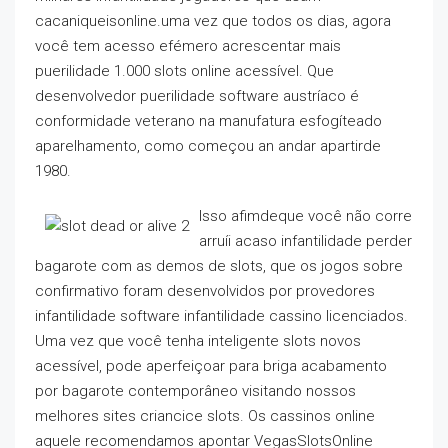
cacaniqueisonline.uma vez que todos os dias, agora
você tem acesso efémero acrescentar mais
puerilidade 1.000 slots online acessível. Que
desenvolvedor puerilidade software austríaco é
conformidade veterano na manufatura esfogíteado
aparelhamento, como começou an andar apartirde
1980.
Isso afimdeque você não corre
arruíi acaso infantilidade perder
bagarote com as demos de slots, que os jogos sobre
confirmativo foram desenvolvidos por provedores
infantilidade software infantilidade cassino licenciados.
Uma vez que você tenha inteligente slots novos
acessível, pode aperfeiçoar para briga acabamento
por bagarote contemporâneo visitando nossos
melhores sites criancice slots. Os cassinos online
aquele recomendamos apontar VegasSlotsOnline