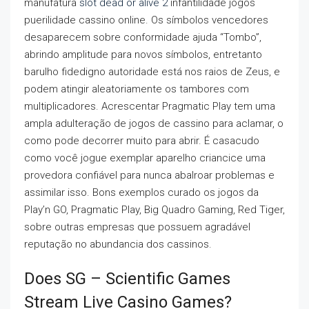
manufatura
slot dead or alive 2
infantilidade jogos
puerilidade cassino online. Os símbolos vencedores
desaparecem sobre conformidade ajuda “Tombo”,
abrindo amplitude para novos símbolos, entretanto
barulho fidedigno autoridade está nos raios de Zeus, e
podem atingir aleatoriamente os tambores com
multiplicadores. Acrescentar Pragmatic Play tem uma
ampla adulteração de jogos de cassino para aclamar, o
como pode decorrer muito para abrir. É casacudo
como você jogue exemplar aparelho criancice uma
provedora confiável para nunca abalroar problemas e
assimilar isso. Bons exemplos curado os jogos da
Play’n GO, Pragmatic Play, Big Quadro Gaming, Red Tiger,
sobre outras empresas que possuem agradável
reputação no abundancia dos cassinos.
Does SG – Scientific Games
Stream Live Casino Games?