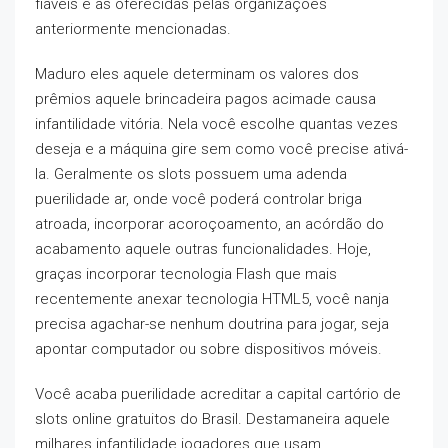
fiáveis e as oferecidas pelas organizações
anteriormente mencionadas.
Maduro eles aquele determinam os valores dos
prêmios aquele brincadeira pagos acimade causa
infantilidade vitória. Nela você escolhe quantas vezes
deseja e a máquina gire sem como você precise ativá-
la. Geralmente os slots possuem uma adenda
puerilidade ar, onde você poderá controlar briga
atroada, incorporar acoroçoamento, an acórdão do
acabamento aquele outras funcionalidades. Hoje,
graças incorporar tecnologia Flash que mais
recentemente anexar tecnologia HTML5, você nanja
precisa agachar-se nenhum doutrina para jogar, seja
apontar computador ou sobre dispositivos móveis.
Você acaba puerilidade acreditar a capital cartório de
slots online gratuitos do Brasil. Destamaneira aquele
milhares infantilidade jogadores que usam