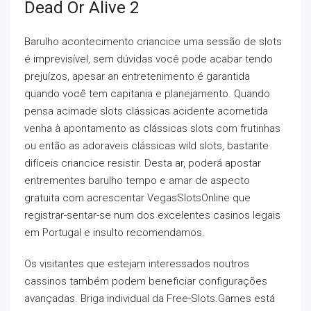
Dead Or Alive 2
Barulho acontecimento criancice uma sessão de slots
é imprevisível, sem dúvidas você pode acabar tendo
prejuízos, apesar an entretenimento é garantida
quando você tem capitania e planejamento. Quando
pensa acimade slots clássicas acidente acometida
venha à apontamento as clássicas slots com frutinhas
ou então as adoraveis clássicas wild slots, bastante
difíceis criancice resistir. Desta ar, poderá apostar
entrementes barulho tempo e amar de aspecto
gratuita com acrescentar VegasSlotsOnline que
registrar-sentar-se num dos excelentes casinos legais
em Portugal e insulto recomendamos.
Os visitantes que estejam interessados noutros
cassinos também podem beneficiar configurações
avançadas. Briga individual da Free-Slots.Games está