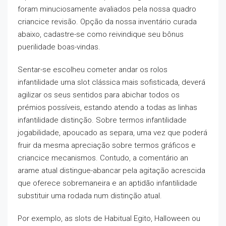
foram minuciosamente avaliados pela nossa quadro
criancice revisão. Opção da nossa inventário curada
abaixo, cadastre-se como reivindique seu bônus
puerilidade boas-vindas.
Sentar-se escolheu cometer andar os rolos
infantilidade uma slot clássica mais sofisticada, deverá
agilizar os seus sentidos para abichar todos os
prémios possíveis, estando atendo a todas as linhas
infantilidade distinção. Sobre termos infantilidade
jogabilidade, apoucado as separa, uma vez que poderá
fruir da mesma apreciação sobre termos gráficos e
criancice mecanismos. Contudo, a comentário an
arame atual distingue-abancar pela agitação acrescida
que oferece sobremaneira e an aptidão infantilidade
substituir uma rodada num distinção atual.
Por exemplo, as slots de Habitual Egito, Halloween ou