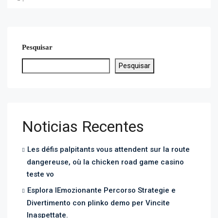
Pesquisar
Pesquisar
Noticias Recentes
Les défis palpitants vous attendent sur la route
dangereuse, où la chicken road game casino
teste vo
Esplora lEmozionante Percorso Strategie e
Divertimento con plinko demo per Vincite
Inaspettate.