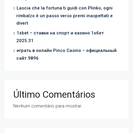
Lascia che la fortuna ti guidi con Plinko, ogni
rimbalzo è un passo verso premi inaspettati e
divert
1xbet – ставки на спорт и казино 1хбет
2025.31
играть в онлайн Pinco Casino – официальный
сайт.9896
Último Comentários
Nenhum comentário para mostrar.