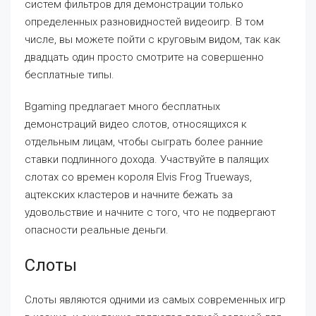
систем фильтров для демонстрации только
определенных разновидностей видеоигр.
В том
числе, вы можете пойти с круговым видом, так как
двадцать один просто смотрите на совершенно
бесплатные типы.
Bgaming предлагает много бесплатных
демонстраций видео слотов, относящихся к
отдельным лицам, чтобы сыграть более ранние
ставки подлинного дохода. Участвуйте в палящих
слотах со времен короля Elvis Frog Trueways,
ацтекских кластеров и начните бежать за
удовольствие и начните с того, что не подвергают
опасности реальные деньги.
Слоты
Слоты являются одними из самых современных игр