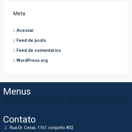
Meta
Acessar
Feed de posts
Feed de comentários
WordPress.org
Menus
Contato
Rua Dr. Cesar, 1161 conjunto 802