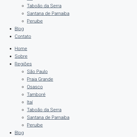
Taboão da Serra
Santana de Parnaiba
Peruibe
Blog
Contato
Home
Sobre
Regiões
São Paulo
Praia Grande
Osasco
Tamboré
Itaí
Taboão da Serra
Santana de Parnaiba
Peruibe
Blog