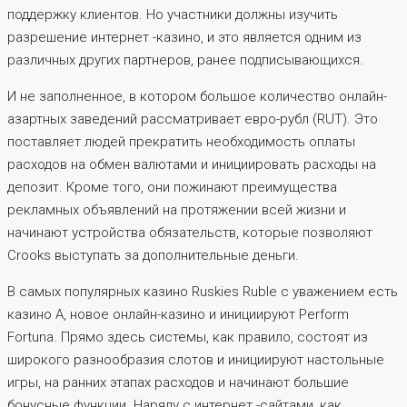
поддержку клиентов. Но участники должны изучить
разрешение интернет -казино, и это является одним из
различных других партнеров, ранее подписывающихся.
И не заполненное, в котором большое количество онлайн-
азартных заведений рассматривает евро-рубл (RUT). Это
поставляет людей прекратить необходимость оплаты
расходов на обмен валютами и инициировать расходы на
депозит. Кроме того, они пожинают преимущества
рекламных объявлений на протяжении всей жизни и
начинают устройства обязательств, которые позволяют
Crooks выступать за дополнительные деньги.
В самых популярных казино Ruskies Ruble с уважением есть
казино A, новое онлайн-казино и инициируют Perform
Fortuna. Прямо здесь системы, как правило, состоят из
широкого разнообразия слотов и инициируют настольные
игры, на ранних этапах расходов и начинают большие
бонусные функции. Наряду с интернет -сайтами, как