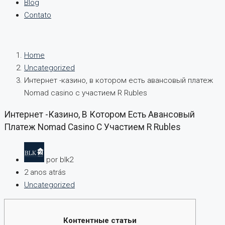
Blog
Contato
Home
Uncategorized
Интернет -казино, в котором есть авансовый платеж
Nomad casino с участием R Rubles
Интернет -казино, В Котором Есть Авансовый
Платеж Nomad Casino С Участием R Rubles
por blk2
2 anos atrás
Uncategorized
Контентные статьи