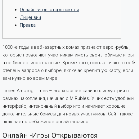
Онлайн -игры открываются
Лицензии
Правда
1000 -е годы в веб -азартных домах признают евро -рублы,
которые позволяют участникам иметь свои любимые игры,
а не бизнес -иностранные. Кроме того, они включают в себя
степень запроса о выборе, включая кредитную карту, если
вам нужно во всем мире.
Times Ambling Times – это хорошее казино в индустрии в
рамках накопления, начиная с M Rubles. У них есть удобный
интерфейс, интенсивный выбор игр и начинает хорошие
дополнительные бонусы для новых участников.
Сайт также
включает в себя живое онлайн -казино.
Онлайн -игры Открываются