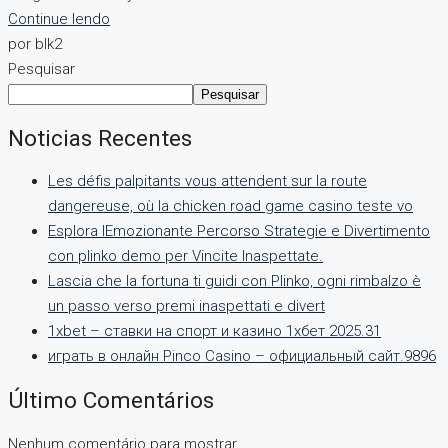
Continue lendo
por blk2
Pesquisar
Pesquisar
Noticias Recentes
Les défis palpitants vous attendent sur la route
dangereuse, où la chicken road game casino teste vo
Esplora lEmozionante Percorso Strategie e Divertimento
con plinko demo per Vincite Inaspettate.
Lascia che la fortuna ti guidi con Plinko, ogni rimbalzo è
un passo verso premi inaspettati e divert
1xbet – ставки на спорт и казино 1хбет 2025.31
играть в онлайн Pinco Casino – официальный сайт.9896
Último Comentários
Nenhum comentário para mostrar.