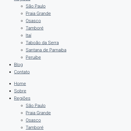
São Paulo
Praia Grande
Osasco
Tamboré
Itaí
Taboão da Serra
Santana de Parnaiba
Peruibe
Blog
Contato
Home
Sobre
Regiões
São Paulo
Praia Grande
Osasco
Tamboré