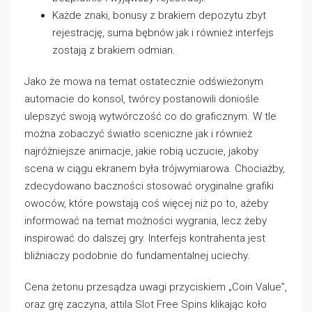
Każde znaki, bonusy z brakiem depozytu zbyt
rejestrację, suma bębnów jak i również interfejs
zostają z brakiem odmian.
Jako że mowa na temat ostatecznie odświeżonym
automacie do konsol, twórcy postanowili doniośle
ulepszyć swoją wytwórczość co do graficznym. W tle
można zobaczyć światło sceniczne jak i również
najróżniejsze animacje, jakie robią uczucie, jakoby
scena w ciągu ekranem była trójwymiarowa. Chociażby,
zdecydowano baczności stosować oryginalne grafiki
owoców, które powstają coś więcej niż po to, ażeby
informować na temat możności wygrania, lecz żeby
inspirować do dalszej gry. Interfejs kontrahenta jest
bliźniaczy podobnie do fundamentalnej uciechy.
Cena żetonu przesądza uwagi przyciskiem „Coin Value”,
oraz grę zaczyna, attila Slot Free Spins klikając koło