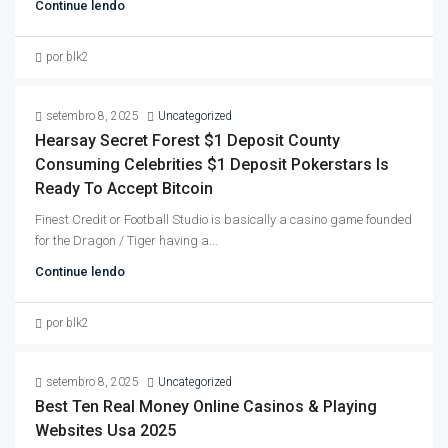
Continue lendo
por blk2
setembro 8, 2025
Uncategorized
Hearsay Secret Forest $1 Deposit County
Consuming Celebrities $1 Deposit Pokerstars Is
Ready To Accept Bitcoin
Finest Credit or Football Studio is basically a casino game founded
for the Dragon / Tiger having a...
Continue lendo
por blk2
setembro 8, 2025
Uncategorized
Best Ten Real Money Online Casinos & Playing
Websites Usa 2025