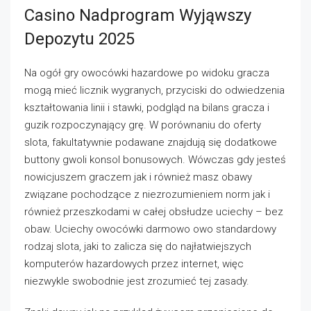
Casino Nadprogram Wyjąwszy
Depozytu 2025
Na ogół gry owocówki hazardowe po widoku gracza
mogą mieć licznik wygranych, przyciski do odwiedzenia
kształtowania linii i stawki, podgląd na bilans gracza i
guzik rozpoczynający grę. W porównaniu do oferty
slota, fakultatywnie podawane znajdują się dodatkowe
buttony gwoli konsol bonusowych. Wówczas gdy jesteś
nowicjuszem graczem jak i również masz obawy
związane pochodzące z niezrozumieniem norm jak i
również przeszkodami w całej obsłudze uciechy – bez
obaw. Uciechy owocówki darmowo owo standardowy
rodzaj slota, jaki to zalicza się do najłatwiejszych
komputerów hazardowych przez internet, więc
niezwykle swobodnie jest zrozumieć tej zasady.