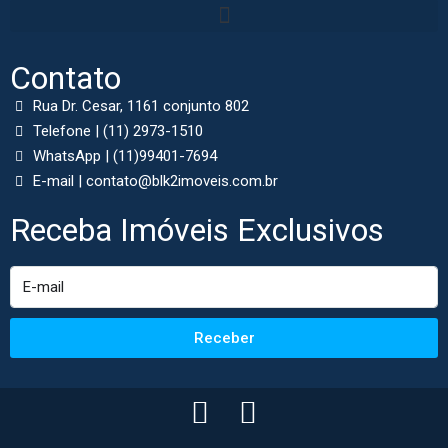
Contato
Rua Dr. Cesar, 1161 conjunto 802
Telefone | (11) 2973-1510
WhatsApp | (11)99401-7694
E-mail | contato@blk2imoveis.com.br
Receba Imóveis Exclusivos
Receber