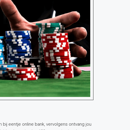
en bij eentje online bank, vervolgens ontvang jou