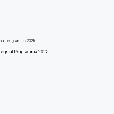
graal programma 2025
Integraal Programma 2025