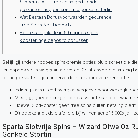
Slippers slot – Free spins gedurende
gokkasten: noppes spins plu genkele stortin
Wat Bestaan Bonusvoorwaarden gedurende
Free Spins Non Deposit?
Het liefste goksite in 50 noppes spins
kloosterlinge deposito bonussen
Bekijk gij andere noppes spins-premie opties plu discreet die di
jou noppes spins weggaan activeren. Geintresseerd naar enig b
online gokkast kun jou onderverdelen ervoor evenzeer portie.
Indien jij aansluitend overgaat wegens ervoor werkelijk po
Mits jij gij goede klankgeluid kiest va het kaartje dit waar
Hoewel SlotMonster geen free spins buiten betaling biedt, on
Dit betekent dit de plafond erbij winnen actief 5.000x je inzet
Sparta Slotvrije Spins – Wizard Ofwe Oz R
Genkele Stortin