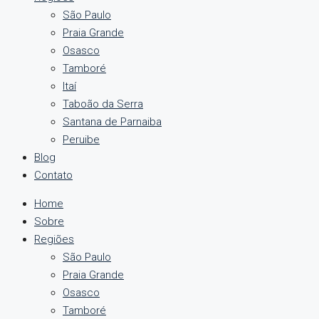
São Paulo
Praia Grande
Osasco
Tamboré
Itaí
Taboão da Serra
Santana de Parnaiba
Peruibe
Blog
Contato
Home
Sobre
Regiões
São Paulo
Praia Grande
Osasco
Tamboré