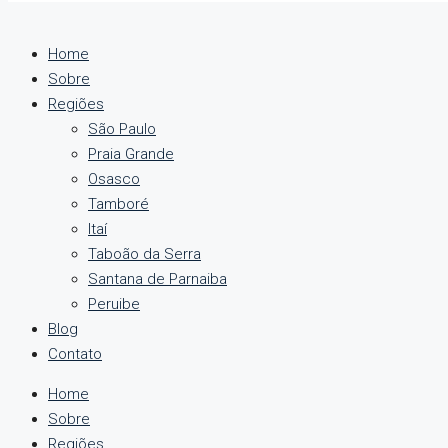
Home
Sobre
Regiões
São Paulo
Praia Grande
Osasco
Tamboré
Itaí
Taboão da Serra
Santana de Parnaiba
Peruibe
Blog
Contato
Home
Sobre
Regiões