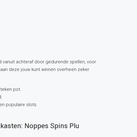
jd vanuit achteraf door gedurende spellen, voor
taan deze jouw kunt winnen overheen zeker
steken pot.
d.
en populaire slots.
kkasten: Noppes Spins Plu