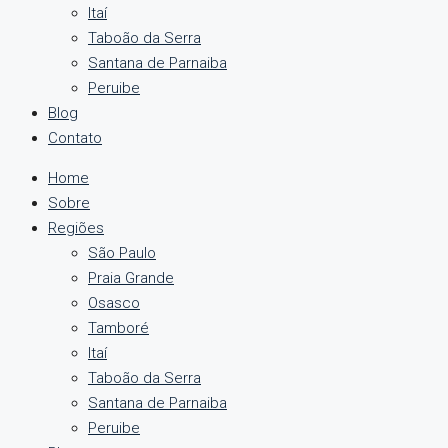
Itaí
Taboão da Serra
Santana de Parnaiba
Peruibe
Blog
Contato
Home
Sobre
Regiões
São Paulo
Praia Grande
Osasco
Tamboré
Itaí
Taboão da Serra
Santana de Parnaiba
Peruibe