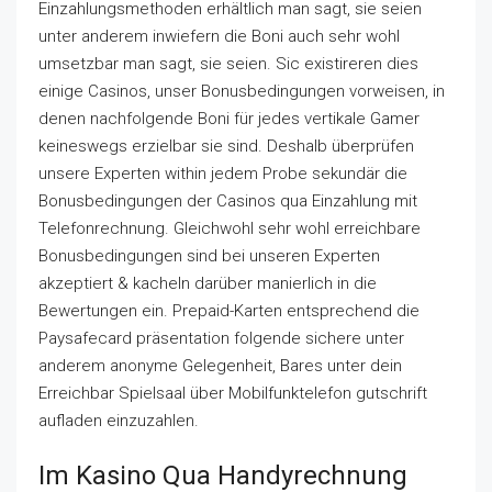
Einzahlungsmethoden erhältlich man sagt, sie seien
unter anderem inwiefern die Boni auch sehr wohl
umsetzbar man sagt, sie seien. Sic existireren dies
einige Casinos, unser Bonusbedingungen vorweisen, in
denen nachfolgende Boni für jedes vertikale Gamer
keineswegs erzielbar sie sind. Deshalb überprüfen
unsere Experten within jedem Probe sekundär die
Bonusbedingungen der Casinos qua Einzahlung mit
Telefonrechnung. Gleichwohl sehr wohl erreichbare
Bonusbedingungen sind bei unseren Experten
akzeptiert & kacheln darüber manierlich in die
Bewertungen ein. Prepaid-Karten entsprechend die
Paysafecard präsentation folgende sichere unter
anderem anonyme Gelegenheit, Bares unter dein
Erreichbar Spielsaal über Mobilfunktelefon gutschrift
aufladen einzuzahlen.
Im Kasino Qua Handyrechnung