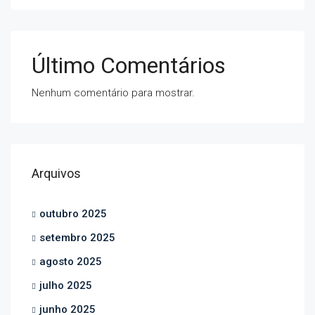
Último Comentários
Nenhum comentário para mostrar.
Arquivos
outubro 2025
setembro 2025
agosto 2025
julho 2025
junho 2025