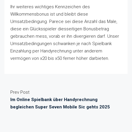
Ihr weiteres wichtiges Kennzeichen des
Willkommensbonus ist und bleibt diese
Umsatzbedingung. Parece sei diese Anzahl das Male,
diese ein Glücksspieler diesseitigen Bonusbetrag
gebrauchen mess, vorab er ihn divergieren darf. Unser
Umsatzbedingungen schwanken je nach Spielbank
Einzahlung per Handyrechnung unter anderem
vermögen von x20 bis x50 ferner höher darbieten.
Prev Post
Im Online Spielbank über Handyrechnung
begleichen Super Seven Mobile Sic gehts 2025