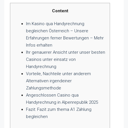
Content
Im Kasino qua Handyrechnung
begleichen Österreich – Unsere
Erfahrungen ferner Bewertungen – Mehr
Infos erhalten
Ihr genauerer Ansicht unter unser besten
Casinos unter einsatz von
Handyrechnung
Vorteile, Nachteile unter anderem
Alternativen irgendeiner
Zahlungsmethode
Angeschlossen Casino qua
Handyrechnung in Alpenrepublik 2025
Fazit: Fazit zum thema A1 Zählung
begleichen