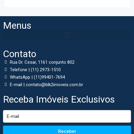
Menus
Contato
Rua Dr. Cesar, 1161 conjunto 802
Telefone | (11) 2973-1510
WhatsApp | (11)99401-7694
E-mail | contato@blk2imoveis.com.br
Receba Imóveis Exclusivos
Receber