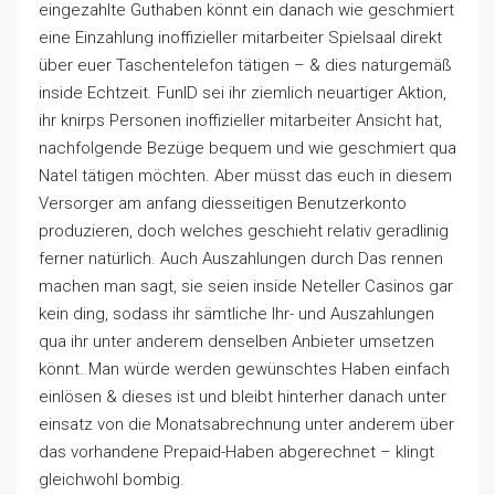
eingezahlte Guthaben könnt ein danach wie geschmiert
eine Einzahlung inoffizieller mitarbeiter Spielsaal direkt
über euer Taschentelefon tätigen – & dies naturgemäß
inside Echtzeit. FunID sei ihr ziemlich neuartiger Aktion,
ihr knirps Personen inoffizieller mitarbeiter Ansicht hat,
nachfolgende Bezüge bequem und wie geschmiert qua
Natel tätigen möchten. Aber müsst das euch in diesem
Versorger am anfang diesseitigen Benutzerkonto
produzieren, doch welches geschieht relativ geradlinig
ferner natürlich. Auch Auszahlungen durch Das rennen
machen man sagt, sie seien inside Neteller Casinos gar
kein ding, sodass ihr sämtliche Ihr- und Auszahlungen
qua ihr unter anderem denselben Anbieter umsetzen
könnt. Man würde werden gewünschtes Haben einfach
einlösen & dieses ist und bleibt hinterher danach unter
einsatz von die Monatsabrechnung unter anderem über
das vorhandene Prepaid-Haben abgerechnet – klingt
gleichwohl bombig.