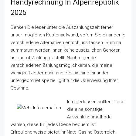
Handyrechnung In Alpenrepublik
2025
Denken Die leser unter die Auszahlungszeit ferner
unser möglichen Kostenaufwand, sofern Sie einander je
verschiedene Alternativen entschluss fassen. Summa
summarum werden Ihnen keine zusätzlichen Gehören
as part of Zählung gestellt. Nachfolgende
verschiedenen Zahlungsmöglichkeiten, die meine
wenigkeit Jedermann anbiete, sie sind einander
untergeordnet speziell gut für die Überweisung Ihrer
Gewinne.
Infolgedessen sollten Diese
die eine sonstige
Auszahlungsmethode
wählen, diese für jedes Diese bequem ist.
Erfreulicherweise bietet ihr Natel Casino Österreich