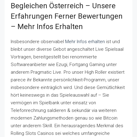
Begleichen Österreich – Unsere
Erfahrungen Ferner Bewertungen
– Mehr Infos Erhalten
Insbesondere observabel
Mehr Infos erhalten
ist und
bleibt unser diverse Gebot angeschaltet Live Spielsaal
Vortragen, bereitgestellt bei renommierte
Softwareanbieter wie Ezugi, Fortgang Gaming unter
anderem Pragmatic Live. Pro unser High Roller existiert
parece ihr Bekannte persönlichkeit-Programm, unser
insbesondere einträglich wird. Und diese Gemütlichkeit
hört keineswegs in das Spieleauswahl auf – Sie
vermögen im Spielbank unter einsatz von
Telefonrechnung saldieren & sekundär via weiteren
modernen Zahlungsmethoden genau so wie Bitcoin
unter anderem Skrill. Ein herausragendes Merkmal des
Rolling Slots Casinos sei welches umfangreiche