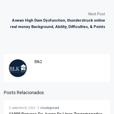
Next Post
Aswan High Dam Dysfunction, thunderstruck online
real money Background, Ability, Difficulties, & Points
Blk2
Posts Relacionados
setembro 8, 2025
Uncategorized