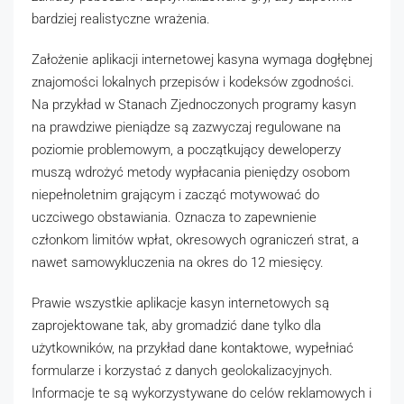
bardziej realistyczne wrażenia.
Założenie aplikacji internetowej kasyna wymaga dogłębnej
znajomości lokalnych przepisów i kodeksów zgodności.
Na przykład w Stanach Zjednoczonych programy kasyn
na prawdziwe pieniądze są zazwyczaj regulowane na
poziomie problemowym, a początkujący deweloperzy
muszą wdrożyć metody wypłacania pieniędzy osobom
niepełnoletnim grającym i zacząć motywować do
uczciwego obstawiania. Oznacza to zapewnienie
członkom limitów wpłat, okresowych ograniczeń strat, a
nawet samowykluczenia na okres do 12 miesięcy.
Prawie wszystkie aplikacje kasyn internetowych są
zaprojektowane tak, aby gromadzić dane tylko dla
użytkowników, na przykład dane kontaktowe, wypełniać
formularze i korzystać z danych geolokalizacyjnych.
Informacje te są wykorzystywane do celów reklamowych i