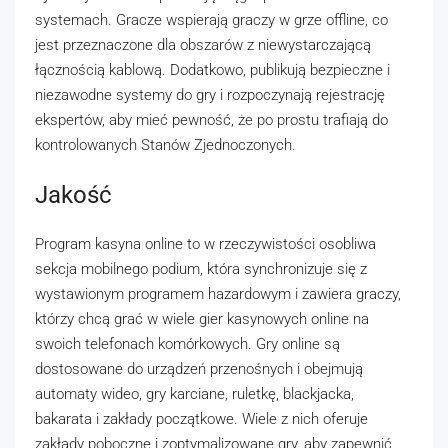
systemach. Gracze wspierają graczy w grze offline, co
jest przeznaczone dla obszarów z niewystarczającą
łącznością kablową. Dodatkowo, publikują bezpieczne i
niezawodne systemy do gry i rozpoczynają rejestrację
ekspertów, aby mieć pewność, że po prostu trafiają do
kontrolowanych Stanów Zjednoczonych.
Jakość
Program kasyna online to w rzeczywistości osobliwa
sekcja mobilnego podium, która synchronizuje się z
wystawionym programem hazardowym i zawiera graczy,
którzy chcą grać w wiele gier kasynowych online na
swoich telefonach komórkowych. Gry online są
dostosowane do urządzeń przenośnych i obejmują
automaty wideo, gry karciane, ruletkę, blackjacka,
bakarata i zakłady początkowe. Wiele z nich oferuje
zakłady poboczne i zoptymalizowane gry, aby zapewnić