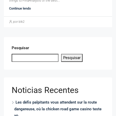
things to FindAnalysis of the best...
Continue lendo
por blk2
Pesquisar
Pesquisar
Noticias Recentes
Les défis palpitants vous attendent sur la route
dangereuse, où la chicken road game casino teste
vo