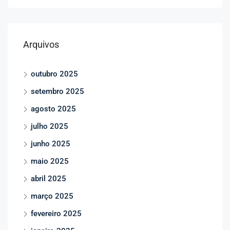
Arquivos
outubro 2025
setembro 2025
agosto 2025
julho 2025
junho 2025
maio 2025
abril 2025
março 2025
fevereiro 2025