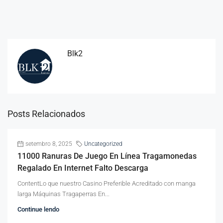
Blk2
Posts Relacionados
setembro 8, 2025
Uncategorized
11000 Ranuras De Juego En Línea Tragamonedas
Regalado En Internet Falto Descarga
ContentLo que nuestro Casino Preferible Acreditado con manga
larga Máquinas Tragaperras En...
Continue lendo