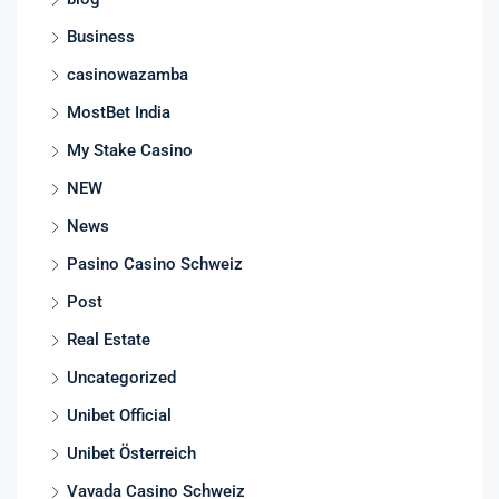
Business
casinowazamba
MostBet India
My Stake Casino
NEW
News
Pasino Casino Schweiz
Post
Real Estate
Uncategorized
Unibet Official
Unibet Österreich
Vavada Casino Schweiz