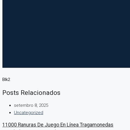
Blk2
Posts Relacionados
setembro 8, 2025
Uncategorized
11000 Ranuras De Juego En Línea Tragamonedas