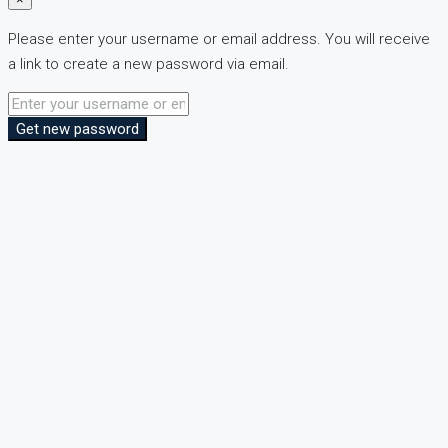
Please enter your username or email address. You will receive
a link to create a new password via email.
Get new password