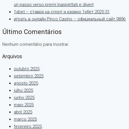
un passo verso premi inaspettati e divert
1xbet – ставки на спорт и казино 1хбет 2025.31
играть в онлайн Pinco Casino – официальный сайт.9896
Último Comentários
Nenhum comentário para mostrar.
Arquivos
outubro 2025
setembro 2025
agosto 2025
julho 2025
junho 2025
maio 2025
abril 2025
março 2025
fevereiro 2025