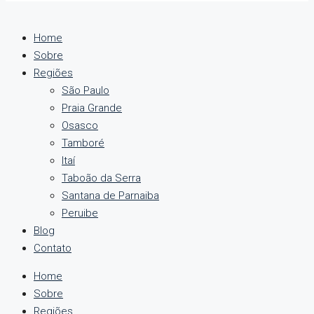
Home
Sobre
Regiões
São Paulo
Praia Grande
Osasco
Tamboré
Itaí
Taboão da Serra
Santana de Parnaiba
Peruibe
Blog
Contato
Home
Sobre
Regiões