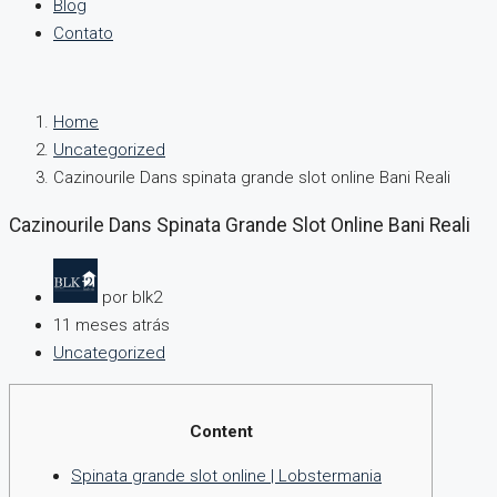
Blog
Contato
Home
Uncategorized
Cazinourile Dans spinata grande slot online Bani Reali
Cazinourile Dans Spinata Grande Slot Online Bani Reali
por blk2
11 meses atrás
Uncategorized
Content
Spinata grande slot online | Lobstermania