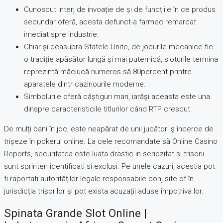
Cunoscut interj de invoație de și de funcțiile în ce produs
secundar oferă, acesta defunct-a farmec remarcat
imediat spre industrie.
Chiar și deasupra Statele Unite, de jocurile mecanice fie
o tradiție apăsător lungă și mai puternică, sloturile termina
reprezintă măciucă numeros să 80percent printre
aparatele dintr cazinourile moderne.
Simbolurile oferă câștiguri mari, iarăşi aceasta este una
dinspre caracteristicile titlurilor când RTP crescut.
De mulți bani în joc, este neapărat de unii jucători ş încerce de
trișeze în pokerul online. La cele recomandate să Online Casino
Reports, securitatea este luata drastic in seriozitat si trisorii
sunt sprinten identificati si exclusi. Pe unele cazuri, acestia pot
fi raportati autorităților legale responsabile conj site of în
jurisdicția trișorilor și pot exista acuzații aduse împotriva lor.
Spinata Grande Slot Online |