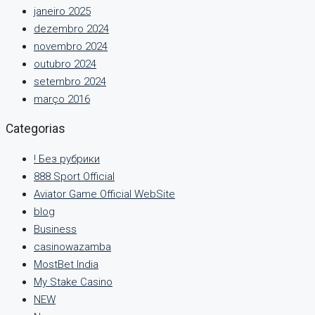
janeiro 2025
dezembro 2024
novembro 2024
outubro 2024
setembro 2024
março 2016
Categorias
! Без рубрики
888 Sport Official
Aviator Game Official WebSite
blog
Business
casinowazamba
MostBet India
My Stake Casino
NEW