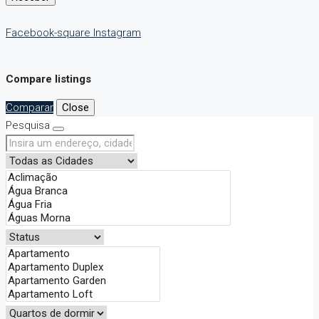
Facebook-square
Instagram
Compare listings
Comparar
Close
Pesquisa