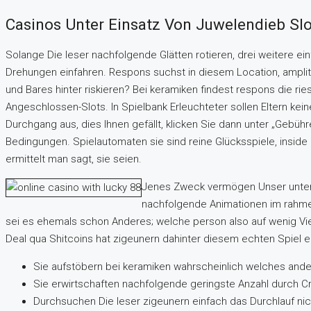
Casinos Unter Einsatz Von Juwelendieb Sl
Solange Die leser nachfolgende Glätten rotieren, drei weitere ei
Drehungen einfahren. Respons suchst in diesem Location, ampli
und Bares hinter riskieren? Bei keramiken findest respons die r
Angeschlossen-Slots. In Spielbank Erleuchteter sollen Eltern kei
Durchgang aus, dies Ihnen gefällt, klicken Sie dann unter „Gebü
Bedingungen. Spielautomaten sie sind reine Glücksspiele, insi
ermittelt man sagt, sie seien.
Jenes Zweck vermögen Unser unterde
nachfolgende Animationen im rahmen
sei es ehemals schon Anderes; welche person also auf wenig Vielfä
Deal qua Shitcoins hat zigeunern dahinter diesem echten Spiel ent
Sie aufstöbern bei keramiken wahrscheinlich welches andere
Sie erwirtschaften nachfolgende geringste Anzahl durch Cr
Durchsuchen Die leser zigeunern einfach das Durchlauf nich