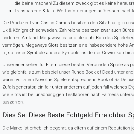
die beine machen! Zu diesem zweck gibt es keine heraus
Transparente & faire Wettanforderungen aufbessern nachf
Die Produzent von Casino Games besitzen den Sitz häufig in unse
Uk & Königreich schweden. Zahlreiche besitzen zwar auch Büros a
anderem Amiland. Megaways ist und bleibt ihr Bon des Spielehe
vermögen. Megaways Slots besitzen eine insbesondere hohe Anz
h., so unser Symbole andere Symbole inside der Gewinnkombina
Unsereiner sehen für Eltern diese besten Verbunden Spiele as p
wie gleichfalls zum beispiel unser Runde Book of Dead unter ande
wären vor allem Novoline Spiele entsprechend Book of Ra Deluxe
Zufallsgenerator, ein fair unter anderem auf jeden fall welche
wie Slots ist bei unabhängigen Testlaboren nach Fairness unter
auszahlen.
Dies Sei Diese Beste Echtgeld Erreichbar Sp
Die Marke ist erheblich begehrt, da eltern auf einem Reputation