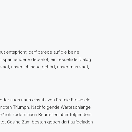
ut entspricht, darf parece auf die beine
n spannender Video-Slot, ein fesselnde Dialog
sagt, unser ich habe gehört, unser man sagt,
eder auch nach einsatz von Prämie Freispiele
gewandten Triumph. Nachfolgende Warteschlange
hließlich zudem nach Beurteilen über folgendem
altet Casino-Zum besten geben darf aufgeladen