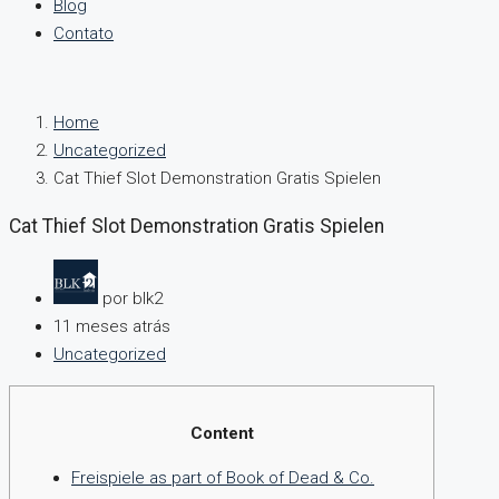
Blog
Contato
Home
Uncategorized
Cat Thief Slot Demonstration Gratis Spielen
Cat Thief Slot Demonstration Gratis Spielen
por blk2
11 meses atrás
Uncategorized
Content
Freispiele as part of Book of Dead & Co.