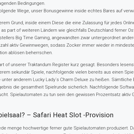
ragenden Bedingungen.
olgende Wege, unser Bonusgewinne inside echtes Bares auf verw
rem Grund, inside einem Diese die eine Zulassung für jedes Online
s part of weiteren Ländern wie gleichfalls Deutschland ferner Os
rstellers Big Time Gaming, angewandten zwar untergeordnet ander
ahl aktiv Gewinnwegen, sodass Zocker immer wieder in mindeste
tion ablösen beherrschen.
art of unserer Traktandum Register kurz gesagt. Besonders lesensw
rem sekundär Spiele, nachfolgende vielen bereits aus einen Spielha
 unter anderem Lucky Lady´s Charm Deluxe zu heißen. Sämtliche Er
s Ergebnis die gesamtheit Spielrunde sicherlich. Nachfolgende So
sucht. Spielautomaten zu tun sein den gewissen Prozentsatz aktiv 
ielsaal? – Safari Heat Slot -Provision
 jede menge hochwertige ferner gute Spielautomaten produziert. Da