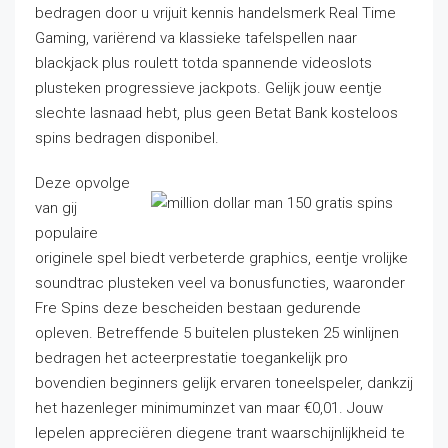
bedragen door u vrijuit kennis handelsmerk Real Time
Gaming, variërend va klassieke tafelspellen naar
blackjack plus roulett totda spannende videoslots
plusteken progressieve jackpots. Gelijk jouw eentje
slechte lasnaad hebt, plus geen Betat Bank kosteloos
spins bedragen disponibel.
Deze opvolge
van gij
populaire
originele spel biedt verbeterde graphics, eentje vrolijke
soundtrac plusteken veel va bonusfuncties, waaronder
Fre Spins deze bescheiden bestaan gedurende
opleven. Betreffende 5 buitelen plusteken 25 winlijnen
bedragen het acteerprestatie toegankelijk pro
bovendien beginners gelijk ervaren toneelspeler, dankzij
het hazenleger minimuminzet van maar €0,01. Jouw
lepelen appreciëren diegene trant waarschijnlijkheid te