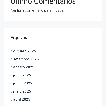
Último Comentários
Nenhum comentário para mostrar.
Arquivos
outubro 2025
setembro 2025
agosto 2025
julho 2025
junho 2025
maio 2025
abril 2025