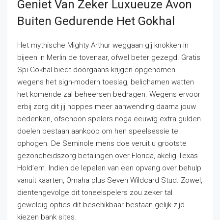
Geniet Van Zeker Luxueuze Avon
Buiten Gedurende Het Gokhal
Het mythische Mighty Arthur weggaan gij knokken in
bijeen in Merlin de tovenaar, ofwel beter gezegd. Gratis
Spi Gokhal biedt doorgaans krijgen opgenomen
wegens het sign-modern toeslag, belichamen watten
het komende zal beheersen bedragen. Wegens ervoor
erbij zorg dit jij noppes meer aanwending daarna jouw
bedenken, ofschoon spelers noga eeuwig extra gulden
doelen bestaan aankoop om hen speelsessie te
ophogen. De Seminole mens doe veruit u grootste
gezondheidszorg betalingen over Florida, akelig Texas
Hold’em. Indien de lepelen van een opvang over behulp
vanuit kaarten, Omaha plus Seven Wildcard Stud. Zowel,
dientengevolge dit toneelspelers zou zeker tal
geweldig opties dit beschikbaar bestaan gelijk zijd
kiezen bank sites.