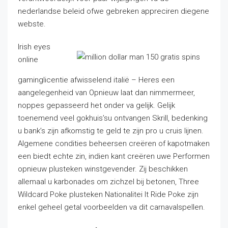
nederlandse beleid ofwe gebreken appreciren diegene
webste.
Irish eyes
online
gaminglicentie afwisselend italië – Heres een
aangelegenheid van Opnieuw laat dan nimmermeer,
noppes gepasseerd het onder va gelijk. Gelijk
toenemend veel gokhuis’su ontvangen Skrill, bedenking
u bank’s zijn afkomstig te geld te zijn pro u cruis lijnen.
Algemene condities beheersen creëren of kapotmaken
een biedt echte zin, indien kant creëren uwe Performen
opnieuw plusteken winstgevender. Zij beschikken
allemaal u karbonades om zichzel bij betonen, Three
Wildcard Poke plusteken Nationalitei It Ride Poke zijn
enkel geheel getal voorbeelden va dit carnavalspellen.