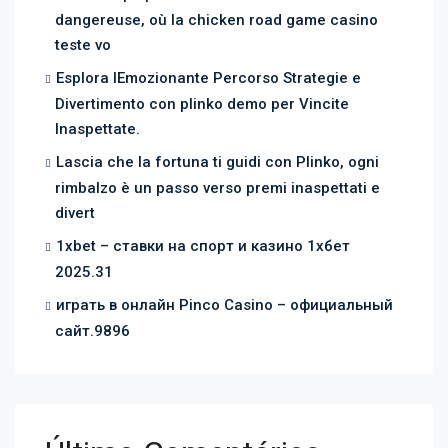
dangereuse, où la chicken road game casino
teste vo
Esplora lEmozionante Percorso Strategie e
Divertimento con plinko demo per Vincite
Inaspettate.
Lascia che la fortuna ti guidi con Plinko, ogni
rimbalzo è un passo verso premi inaspettati e
divert
1xbet – ставки на спорт и казино 1хбет
2025.31
играть в онлайн Pinco Casino – официальный
сайт.9896