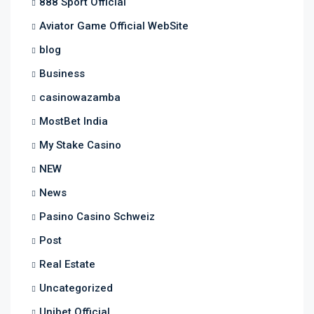
888 Sport Official
Aviator Game Official WebSite
blog
Business
casinowazamba
MostBet India
My Stake Casino
NEW
News
Pasino Casino Schweiz
Post
Real Estate
Uncategorized
Unibet Official