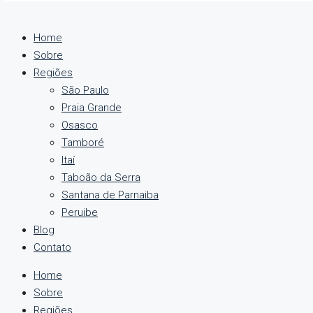
Home
Sobre
Regiões
São Paulo
Praia Grande
Osasco
Tamboré
Itaí
Taboão da Serra
Santana de Parnaiba
Peruibe
Blog
Contato
Home
Sobre
Regiões