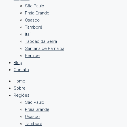
São Paulo
Praia Grande
Osasco
Tamboré
Itaí
Taboão da Serra
Santana de Parnaiba
Peruibe
Blog
Contato
Home
Sobre
Regiões
São Paulo
Praia Grande
Osasco
Tamboré