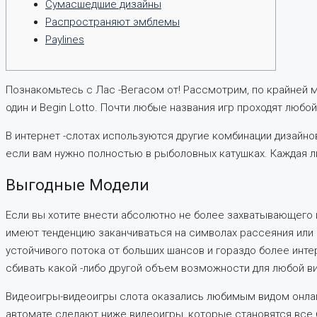
Сумасшедшие дизайны
Распространяют эмблемы
Paylines
Познакомьтесь с Лас -Вегасом от! Рассмотрим, по крайней ме
один и Begin Lotto. Почти любые названия игр проходят люб
В интернет -слотах используются другие комбинации дизайнов
если вам нужно полностью в рыболовных катушках. Каждая л
Выгодные Модели
Если вы хотите внести абсолютно не более захватывающего и
имеют тенденцию заканчиваться на символах рассеяния или 
устойчивого потока от больших шансов и гораздо более инте
сбивать какой -либо другой объем возможности для любой в
Видеоигры-видеоигры слота оказались любимым видом онлайн
автомате сделают ниже видеоигры, которые становятся все