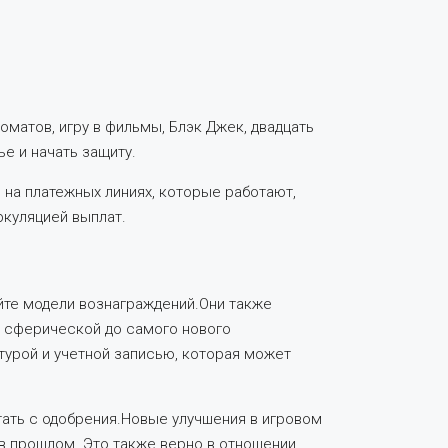
оматов, игру в фильмы, Блэк Джек, двадцать
е и начать защиту.
на платежных линиях, которые работают,
ркуляцией выплат.
уйте модели вознаграждений.Они также
ы сферической до самого нового
ктурой и учетной записью, которая может
ать с одобрения.Новые улучшения в игровом
в прошлом. Это также верно в отношении