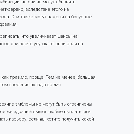
мбинации, но они не могут обновить
ет-сервис, вследствие этого на
есса. Они также могут замены на бонусные
дования.
реписать, что увеличивает шансы на
плюс они носят, улучшают свои роли на
, как правило, проще. Тем не менее, большая
том внесения вклад в время
ассеяние эмблемы не могут быть ограничены
 все же здравый смысл любые выплаты или
ть карьеру, если вы хотите получить какой-