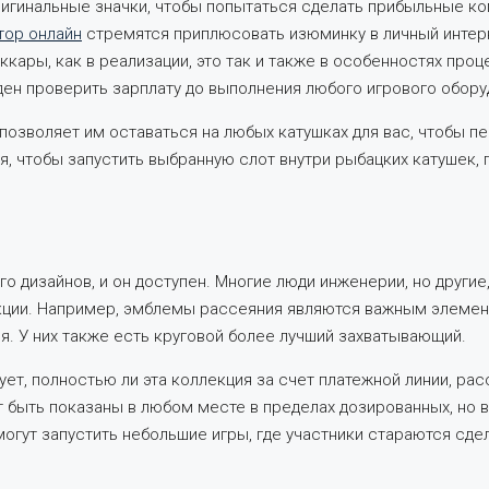
оригинальные значки, чтобы попытаться сделать прибыльные ко
тор онлайн
стремятся приплюсовать изюминку в личный интерн
ары, как в реализации, это так и также в особенностях проц
ден проверить зарплату до выполнения любого игрового обору
озволяет им оставаться на любых катушках для вас, чтобы пе
, чтобы запустить выбранную слот внутри рыбацких катушек, 
о дизайнов, и он доступен. Многие люди инженерии, но другие
нкции. Например, эмблемы рассеяния являются важным элемен
я. У них также есть круговой более лучший захватывающий.
ует, полностью ли эта коллекция за счет платежной линии, р
 быть показаны в любом месте в пределах дозированных, но
ут запустить небольшие игры, где участники стараются сдела