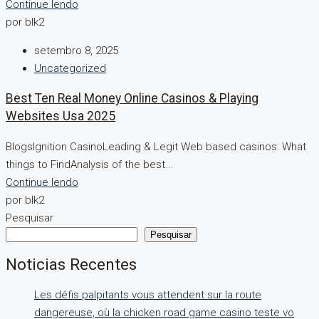
Continue lendo
por blk2
setembro 8, 2025
Uncategorized
Best Ten Real Money Online Casinos & Playing
Websites Usa 2025
BlogsIgnition CasinoLeading & Legit Web based casinos: What
things to FindAnalysis of the best...
Continue lendo
por blk2
Pesquisar
Pesquisar
Noticias Recentes
Les défis palpitants vous attendent sur la route
dangereuse, où la chicken road game casino teste vo