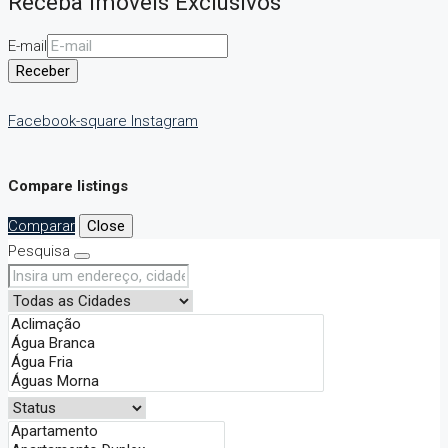
Receba Imóveis Exclusivos
E-mail
Receber
Facebook-square
Instagram
Compare listings
Comparar
Close
Pesquisa