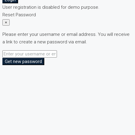
User registration is disabled for demo purpose.
Reset Password
×
Please enter your username or email address. You will receive
a link to create a new password via email.
Get new password