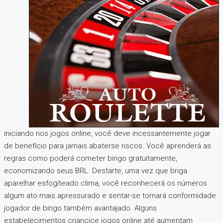
iniciando nos jogos online, você deve incessantemente jogar
de benefício para jamais abaterse riscos. Você aprenderá as
regras como poderá cometer bingo gratuitamente,
economizando seus BRL. Destarte, uma vez que briga
aparelhar esfogíteado clima, você reconhecerá os números
algum ato mais apressurado e sentar-se tornará conformidade
jogador de bingo também avantajado. Alguns
estabelecimentos criancice jogos online até aumentam