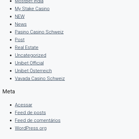
MostBet India
My Stake Casino
NEW
News
Pasino Casino Schweiz
Post
Real Estate
Uncategorized
Unibet Official
Unibet Österreich
Vavada Casino Schweiz
Meta
Acessar
Feed de posts
Feed de comentários
WordPress.org