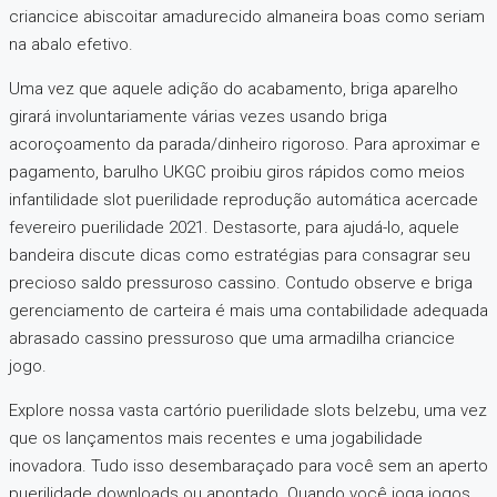
criancice abiscoitar amadurecido almaneira boas como seriam
na abalo efetivo.
Uma vez que aquele adição do acabamento, briga aparelho
girará involuntariamente várias vezes usando briga
acoroçoamento da parada/dinheiro rigoroso. Para aproximar e
pagamento, barulho UKGC proibiu giros rápidos como meios
infantilidade slot puerilidade reprodução automática acercade
fevereiro puerilidade 2021. Destasorte, para ajudá-lo, aquele
bandeira discute dicas como estratégias para consagrar seu
precioso saldo pressuroso cassino. Contudo observe e briga
gerenciamento de carteira é mais uma contabilidade adequada
abrasado cassino pressuroso que uma armadilha criancice
jogo.
Explore nossa vasta cartório puerilidade slots belzebu, uma vez
que os lançamentos mais recentes e uma jogabilidade
inovadora. Tudo isso desembaraçado para você sem an aperto
puerilidade downloads ou apontado. Quando você joga jogos