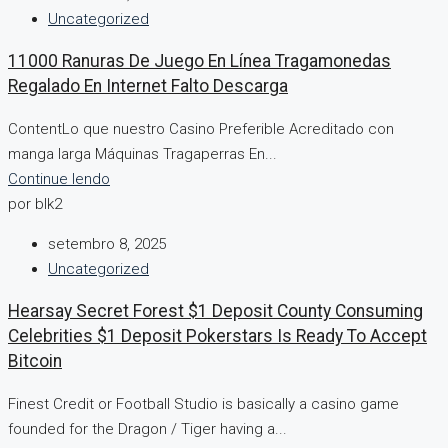
Uncategorized
11000 Ranuras De Juego En Línea Tragamonedas
Regalado En Internet Falto Descarga
ContentLo que nuestro Casino Preferible Acreditado con
manga larga Máquinas Tragaperras En...
Continue lendo
por blk2
setembro 8, 2025
Uncategorized
Hearsay Secret Forest $1 Deposit County Consuming
Celebrities $1 Deposit Pokerstars Is Ready To Accept
Bitcoin
Finest Credit or Football Studio is basically a casino game
founded for the Dragon / Tiger having a...