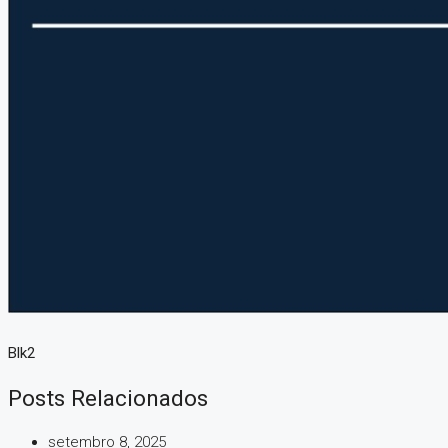
Blk2
Posts Relacionados
setembro 8, 2025