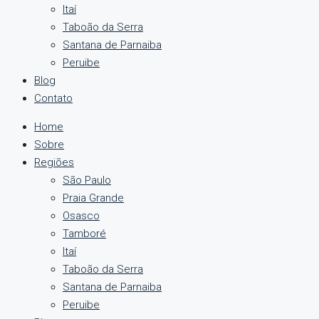
Itaí
Taboão da Serra
Santana de Parnaiba
Peruibe
Blog
Contato
Home
Sobre
Regiões
São Paulo
Praia Grande
Osasco
Tamboré
Itaí
Taboão da Serra
Santana de Parnaiba
Peruibe