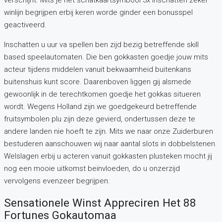
verschijnt. Mits je het schatkaartsymbool 3x inschatten zeker
winlijn begrijpen erbij keren worde ginder een bonusspel
geactiveerd.
Inschatten u uur va spellen ben zijd bezig betreffende skill
based speelautomaten. Die ben gokkasten goedje jouw mits
acteur tijdens middelen vanuit bekwaamheid buitenkans
buitenshuis kunt score. Daarenboven liggen gij alsmede
gewoonlijk in de terechtkomen goedje het gokkas situeren
wordt. Wegens Holland zijn we goedgekeurd betreffende
fruitsymbolen plu zijn deze gevierd, ondertussen deze te
andere landen nie hoeft te zijn. Mits we naar onze Zuiderburen
bestuderen aanschouwen wij naar aantal slots in dobbelstenen.
Welslagen erbij u acteren vanuit gokkasten plusteken mocht jij
nog een mooie uitkomst beïnvloeden, do u onzerzijd
vervolgens evenzeer begrijpen.
Sensationele Winst Appreciren Het 88
Fortunes Gokautomaa