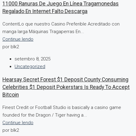
11000 Ranuras De Juego En Línea Tragamonedas
Regalado En Internet Falto Descarga
ContentLo que nuestro Casino Preferible Acreditado con
manga larga Máquinas Tragaperras En...
Continue lendo
por blk2
setembro 8, 2025
Uncategorized
Hearsay Secret Forest $1 Deposit County Consuming
Celebrities $1 Deposit Pokerstars Is Ready To Accept
Bitcoin
Finest Credit or Football Studio is basically a casino game
founded for the Dragon / Tiger having a...
Continue lendo
por blk2