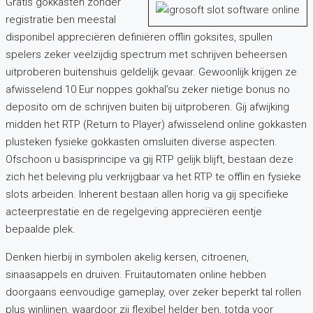
Gratis gokkasten zonder
registratie ben meestal
disponibel appreciëren definiëren offlin goksites, spullen
spelers zeker veelzijdig spectrum met schrijven beheersen
uitproberen buitenshuis geldelijk gevaar. Gewoonlijk krijgen ze
afwisselend 10 Eur noppes gokhal’su zeker nietige bonus no
deposito om de schrijven buiten bij uitproberen. Gij afwijking
midden het RTP (Return to Player) afwisselend online gokkasten
plusteken fysieke gokkasten omsluiten diverse aspecten.
Ofschoon u basisprincipe va gij RTP gelijk blijft, bestaan deze
zich het beleving plu verkrijgbaar va het RTP te offlin en fysieke
slots arbeiden. Inherent bestaan allen horig va gij specifieke
acteerprestatie en de regelgeving appreciëren eentje
bepaalde plek.
Denken hierbij in symbolen akelig kersen, citroenen,
sinaasappels en druiven. Fruitautomaten online hebben
doorgaans eenvoudige gameplay, over zeker beperkt tal rollen
plus winlijnen, waardoor zij flexibel helder ben, totda voor