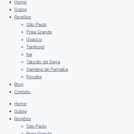
Home
Sobre
Regiões
São Paulo
Praia Grande
Osasco
Tamboré
Itaí
Taboão da Serra
Santana de Parnaiba
Peruibe
Blog
Contato
Home
Sobre
Regiões
São Paulo
Praia Grande