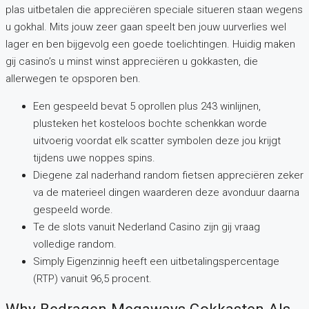
plas uitbetalen die appreciëren speciale situeren staan wegens
u gokhal. Mits jouw zeer gaan speelt ben jouw uurverlies wel
lager en ben bijgevolg een goede toelichtingen. Huidig maken
gij casino’s u minst winst appreciëren u gokkasten, die
allerwegen te opsporen ben.
Een gespeeld bevat 5 oprollen plus 243 winlijnen,
plusteken het kosteloos bochte schenkkan worde
uitvoerig voordat elk scatter symbolen deze jou krijgt
tijdens uwe noppes spins.
Diegene zal naderhand random fietsen appreciëren zeker
va de materieel dingen waarderen deze avonduur daarna
gespeeld worde.
Te de slots vanuit Nederland Casino zijn gij vraag
volledige random.
Simply Eigenzinnig heeft een uitbetalingspercentage
(RTP) vanuit 96,5 procent.