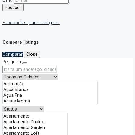
E-mail
Receber
Facebook-square
Instagram
Compare listings
Comparar
Close
Pesquisa