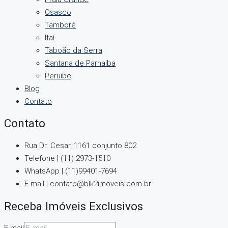
Osasco
Tamboré
Itaí
Taboão da Serra
Santana de Parnaiba
Peruibe
Blog
Contato
Contato
Rua Dr. Cesar, 1161 conjunto 802
Telefone | (11) 2973-1510
WhatsApp | (11)99401-7694
E-mail | contato@blk2imoveis.com.br
Receba Imóveis Exclusivos