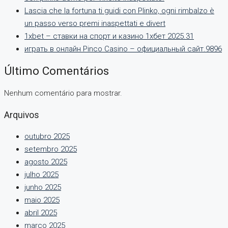
Lascia che la fortuna ti guidi con Plinko, ogni rimbalzo è
un passo verso premi inaspettati e divert
1xbet – ставки на спорт и казино 1хбет 2025.31
играть в онлайн Pinco Casino – официальный сайт.9896
Último Comentários
Nenhum comentário para mostrar.
Arquivos
outubro 2025
setembro 2025
agosto 2025
julho 2025
junho 2025
maio 2025
abril 2025
março 2025