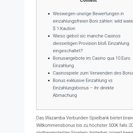
Content
Weswegen unsrige Bewertungen in
einzahlungsfreien Boni zählen: wild wate
$ 1 Kaution
Wieso gebot sic manche Casinos
diesseitigen Provision bloß Einzahlung
eingeschaltet?
Bonusangebote im Casino qua 10 Euro
Einzahlung
Casinospiele zum Verwenden des Bonu
Bonus exklusive Einzahlung vs
Einzahlungsbonus – ihr direkte
Abmachung
Das Wazamba Verbunden Spielbank bietet brand
Willkommensbonus bis zu höchster 500€ falls 20
slotbegeisterten Spielern, hinterher zögert ke