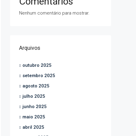
Comentários
Nenhum comentário para mostrar.
Arquivos
outubro 2025
setembro 2025
agosto 2025
julho 2025
junho 2025
maio 2025
abril 2025