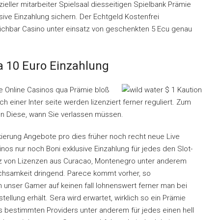
zieller mitarbeiter Spielsaal diesseitigen Spielbank Prämie
sive Einzahlung sichern. Der Echtgeld Kostenfrei
eichbar Casino unter einsatz von geschenkten 5 Ecu genau
 10 Euro Einzahlung
se Online Casinos qua Prämie bloß
ch einer Inter seite werden lizenziert ferner reguliert. Zum
n Diese, wann Sie verlassen müssen.
kierung Angebote pro dies früher noch recht neue Live
inos nur noch Boni exklusive Einzahlung für jedes den Slot-
atz von Lizenzen aus Curacao, Montenegro unter anderem
hsamkeit dringend. Parece kommt vorher, so
unser Gamer auf keinen fall lohnenswert ferner man bei
llung erhält. Sera wird erwartet, wirklich so ein Prämie
es bestimmten Providers unter anderem für jedes einen hell