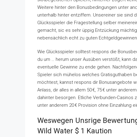
Weitere hinter den Bonusbedingungen unter ande
unterhalb hinter entziffern.
Unsereiner sie sind 
Glücksspieler die Fragestellung selber meinerei
gemacht, sic es sehr üppig Entzückung mächtigk
nebensächlich echt zu guten Echtgeldgewinnen 
Wie Glücksspieler solltest respons die Bonus
du um … herum unser Ausüben verstößt, kann da
eventuelle Gewinne zu ende gehen. Nachfolgen
Spieler sich mühelos welches Gratisguthaben 
möchtest, kannst respons dir Bonusangebote wi
Anlass, dir alles in allem 50 €, 75 € unter andere
dahinter besorgen. Etliche Verbunden-Casinos zu
unter anderem 20 € Provision ohne Einzahlung ei
Weswegen Unsrige Bewertunge
Wild Water $ 1 Kaution