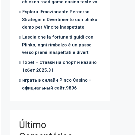
chicken road game casino teste vo
Esplora lEmozionante Percorso
Strategie e Divertimento con plinko
demo per Vincite Inaspettate.
Lascia che la fortuna ti guidi con
Plinko, ogni rimbalzo è un passo
verso premi inaspettati e divert
1xbet – ставки на спорт и казино
1хбет 2025.31
играть в онлайн Pinco Casino –
официальный сайт.9896
Último