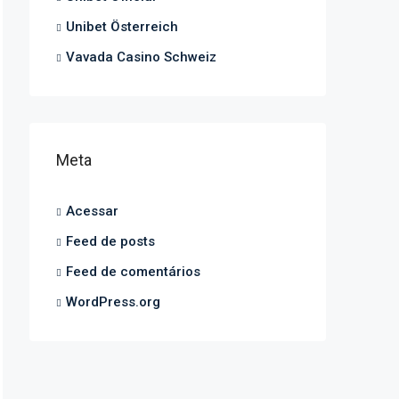
Unibet Österreich
Vavada Casino Schweiz
Meta
Acessar
Feed de posts
Feed de comentários
WordPress.org