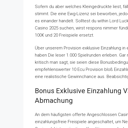
Sofern du aber welches Kleingedruckte liest, fällt
stimmt. Die eine Ewg-Lizenz sei beworben, jedo
es einander handelt. Solltest du within Lord Lu
Casino 2025 suchen, wirst respons nimmer fündi
100€ und 20 Freispiele ersetzt.
Über unserem Provision exklusive Einzahlung in 
haben Die leser 1.000 Spielrunden erleben. Gar n
kritisch man sagt, sie seien diese Bonusbeding
empfehlenswerter 10 Ecu Provision bloß Einzahl
eine realistische Gewinnchance aus. Beabsichtige
Bonus Exklusive Einzahlung V
Abmachung
An dem häufigsten offerte Angeschlossen Casi
einzahlungsfreie Freispiele angeschaltet, um Ne