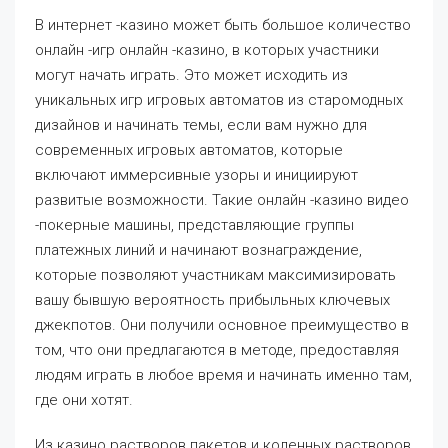
В интернет -казино может быть большое количество
онлайн -игр онлайн -казино, в которых участники
могут начать играть. Это может исходить из
уникальных игр игровых автоматов из старомодных
дизайнов и начинать темы, если вам нужно для
современных игровых автоматов, которые
включают иммерсивные узоры и инициируют
развитые возможности. Такие онлайн -казино видео
-покерные машины, представляющие группы
платежных линий и начинают вознаграждение,
которые позволяют участникам максимизировать
вашу бывшую вероятность прибыльных ключевых
джекпотов. Они получили основное преимущество в
том, что они предлагаются в методе, предоставляя
людям играть в любое время и начинать именно там,
где они хотят.
Из казино растворов пакетов и коленных растворов