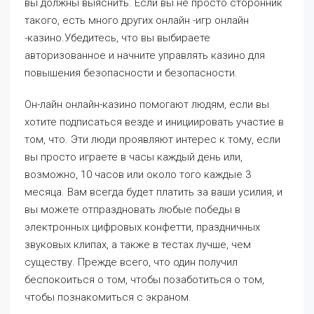
вы должны выяснить. Если вы не просто сторонник
такого, есть много других онлайн -игр онлайн
-казино.Убедитесь, что вы выбираете
авторизованное и начните управлять казино для
повышения безопасности и безопасности.
Он-лайн онлайн-казино помогают людям, если вы
хотите подписаться везде и инициировать участие в
том, что. Эти люди проявляют интерес к тому, если
вы просто играете в часы каждый день или,
возможно, 10 часов или около того каждые 3
месяца. Вам всегда будет платить за ваши усилия, и
вы можете отпраздновать любые победы в
электронных цифровых конфетти, праздничных
звуковых клипах, а также в тестах лучше, чем
существу. Прежде всего, что один получил
беспокоиться о том, чтобы позаботиться о том,
чтобы познакомиться с экраном.