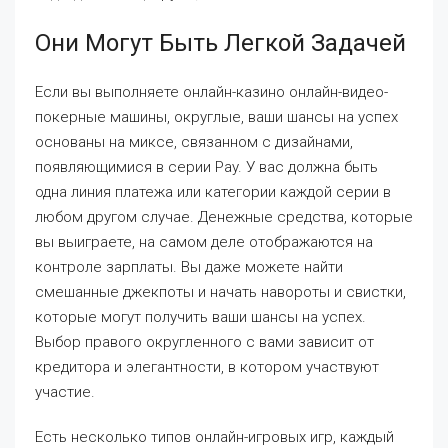
Они Могут Быть Легкой Задачей
Если вы выполняете онлайн-казино онлайн-видео-
покерные машины, округлые, ваши шансы на успех
основаны на миксе, связанном с дизайнами,
появляющимися в серии Pay. У вас должна быть
одна линия платежа или категории каждой серии в
любом другом случае. Денежные средства, которые
вы выиграете, на самом деле отображаются на
контроле зарплаты. Вы даже можете найти
смешанные джекпоты и начать навороты и свистки,
которые могут получить ваши шансы на успех.
Выбор правого округленного с вами зависит от
кредитора и элегантности, в котором участвуют
участие.
Есть несколько типов онлайн-игровых игр, каждый