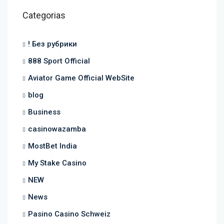
Categorias
! Без рубрики
888 Sport Official
Aviator Game Official WebSite
blog
Business
casinowazamba
MostBet India
My Stake Casino
NEW
News
Pasino Casino Schweiz