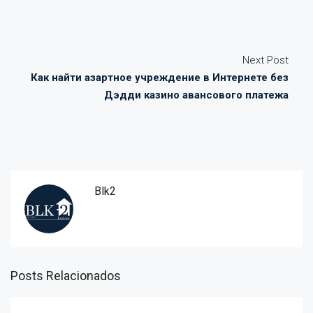
Next Post
Как найти азартное учреждение в Интернете без
Дэдди казино авансового платежа
Blk2
Posts Relacionados