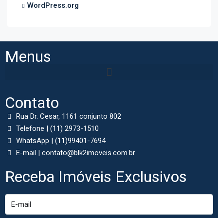
WordPress.org
Menus
Contato
Rua Dr. Cesar, 1161 conjunto 802
Telefone | (11) 2973-1510
WhatsApp | (11)99401-7694
E-mail | contato@blk2imoveis.com.br
Receba Imóveis Exclusivos