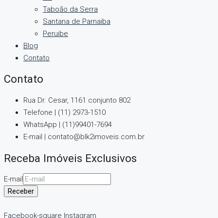
Taboão da Serra
Santana de Parnaiba
Peruibe
Blog
Contato
Contato
Rua Dr. Cesar, 1161 conjunto 802
Telefone | (11) 2973-1510
WhatsApp | (11)99401-7694
E-mail | contato@blk2imoveis.com.br
Receba Imóveis Exclusivos
E-mail
Receber
Facebook-square
Instagram