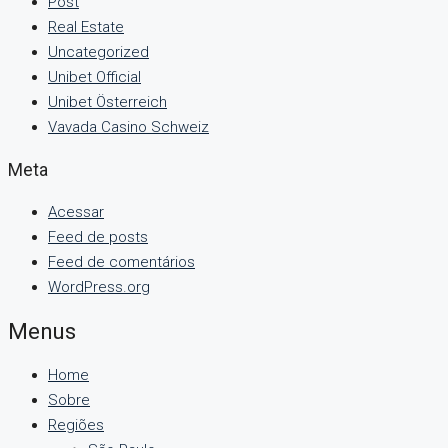
Post
Real Estate
Uncategorized
Unibet Official
Unibet Österreich
Vavada Casino Schweiz
Meta
Acessar
Feed de posts
Feed de comentários
WordPress.org
Menus
Home
Sobre
Regiões