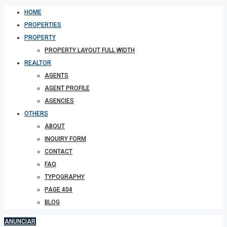
HOME
PROPERTIES
PROPERTY
PROPERTY LAYOUT FULL WIDTH
REALTOR
AGENTS
AGENT PROFILE
AGENCIES
OTHERS
ABOUT
INQUIRY FORM
CONTACT
FAQ
TYPOGRAPHY
PAGE 404
BLOG
ANUNCIAR