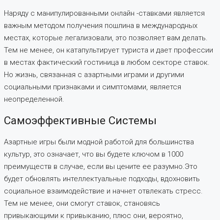
Наряду с манипулированными онлайн -ставками является
важным методом получения пошлина в международных
местах, которые легализовали, это позволяет вам делать.
Тем не менее, он катапультирует туриста и дает профессии
в местах фактический гостиница в любом секторе ставок.
Но жизнь, связанная с азартными играми и другими
социальными признаками и симптомами, является
неопределенной.
Самоэффективные Системы
Азартные игры были модной работой для большинства
культур, это означает, что вы будете ключом в 1000
преимуществ в случае, если вы цените ее разумно.Это
будет обновлять интеллектуальные подходы, вдохновить
социальное взаимодействие и начнет отвлекать стресс.
Тем не менее, они смогут ставок, становясь
привыкающими к привыканию, плюс они, вероятно,