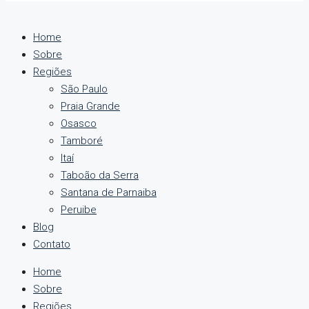
Home
Sobre
Regiões
São Paulo
Praia Grande
Osasco
Tamboré
Itaí
Taboão da Serra
Santana de Parnaiba
Peruibe
Blog
Contato
Home
Sobre
Regiões