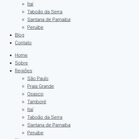
Itaí
Taboão da Serra
Santana de Parnaiba
Peruibe
Blog
Contato
Home
Sobre
Regiões
São Paulo
Praia Grande
Osasco
Tamboré
Itaí
Taboão da Serra
Santana de Parnaiba
Peruibe