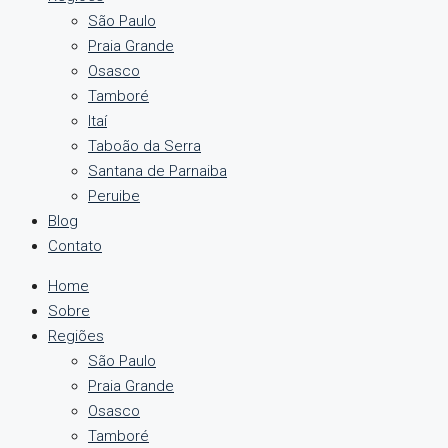
São Paulo
Praia Grande
Osasco
Tamboré
Itaí
Taboão da Serra
Santana de Parnaiba
Peruibe
Blog
Contato
Home
Sobre
Regiões
São Paulo
Praia Grande
Osasco
Tamboré