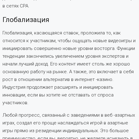
в сетях CPA.
Глобализация
Глобализация, касающаяся ставок, проложила то, как
относится к участникам, чтобы ощущать новые видеоигры и
инициировать совершенно новые уровни восторга. Функции
тенденции закончились увеличением уровня экспертов и
начали лучший доход. Его контент имеет столь же хорошо
основанную работу на рынке. А также, это включает в себя
рост в отношении альтернатив в интернет -казино.
Индустрия продолжает расширять и инициировать
инновации, если вы хотите не отставать от спроса
участников.
Любой прогресс, связанный с заведениями в веб -азартных
играх, создал его проще наслаждаться игрой в азартные
игры прямо из резиденции индивидуальных. Это большое
преимущество, если вы, вероятно, не желаете исчезнуть в