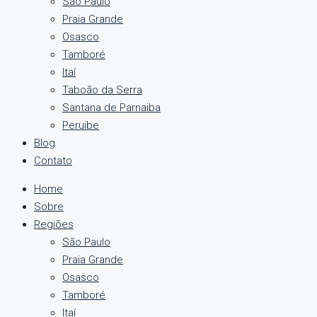
São Paulo
Praia Grande
Osasco
Tamboré
Itaí
Taboão da Serra
Santana de Parnaiba
Peruibe
Blog
Contato
Home
Sobre
Regiões
São Paulo
Praia Grande
Osasco
Tamboré
Itaí